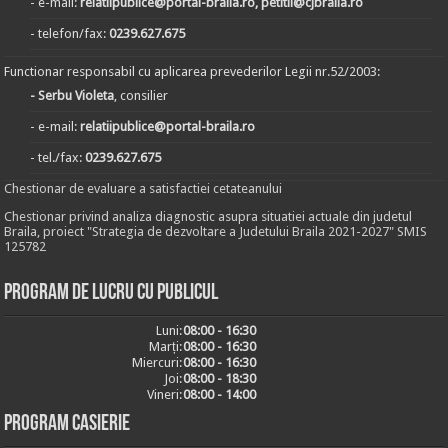
- e-mail:
relatiipublice@portal-braila.ro, petitii@cjbraila.ro
- telefon/fax:
0239.627.675
Functionar responsabil cu aplicarea prevederilor Legii nr.52/2003:
- Serbu Violeta
, consilier
- e-mail:
relatiipublice@portal-braila.ro
- tel./fax:
0239.627.675
Chestionar de evaluare a satisfactiei cetateanului
Chestionar privind analiza diagnostic asupra situatiei actuale din judetul
Braila, proiect "Strategia de dezvoltare a Judetului Braila 2021-2027" SMIS
125782
Program de lucru cu publicul
Luni:
08:00 - 16:30
Marți:
08:00 - 16:30
Miercuri:
08:00 - 16:30
Joi:
08:00 - 18:30
Vineri:
08:00 - 14:00
Program casierie