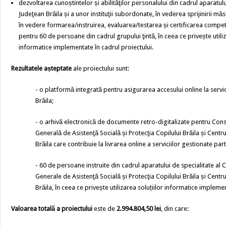
dezvoltarea cunoștintelor și abilităţilor personalului din cadrul aparatului
Judeţean Brăila și a unor instituţii subordonate, în vederea sprijinirii măs
în vedere formarea/instruirea, evaluarea/testarea și certificarea comp
pentru 60 de persoane din cadrul grupului ţintă, în ceea ce privește utili
informatice implementate în cadrul proiectului.
Rezultatele așteptate
ale proiectului sunt:
- o platformă integrată pentru asigurarea accesului online la servic
Brăila;
- o arhivă electronică de documente retro-digitalizate pentru Consil
Generală de Asistenţă Socială și Protecţia Copilului Brăila și Centru
Brăila care contribuie la livrarea online a serviciilor gestionate part
- 60 de persoane instruite din cadrul aparatului de specialitate al Co
Generale de Asistenţă Socială și Protecţia Copilului Brăila și Centru
Brăila, în ceea ce privește utilizarea soluțiilor informatice implemen
Valoarea totală a proiectului
este de
2.994.804,50 lei
, din care: