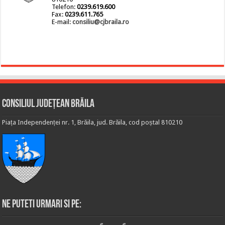
Telefon:
0239.619.600
Fax:
0239.611.765
E-mail:
consiliu@cjbraila.ro
Consiliul Județean Brăila
Piața Independenței nr. 1, Brăila, jud. Brăila, cod poștal 810210
Ne puteti urmari si pe: