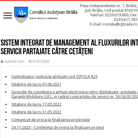
Piața Independenței nr. 1, Brăila,
jud. Brăila, cod poștal 810210
Telefon: 0239.619.600, Fax:
0239.611.765
E-mail: consiliu@cjbraila.ro
Sistem integrat de management al fluxurilor int
servicii partajate către cetăţeni
Gabriel Calin
21.07.2020
Centralizator contracte atribuite cod SIPOCA 825
Intalnire de lucru 07.06.2021
Serviciile de constituire a arhivei electronice retro-digitalizate, activita
Garantii Mobiliare S.R.L. in cadrul contractului de servicii nr. 53/26.03.20
Intalnire de lucru 17.05.2022
Intalnire de lucru 31.05.2022
Comunicat de presa la finalizarea proiectului
24.11.2023 - Conferinta de presa la finalizare proiect