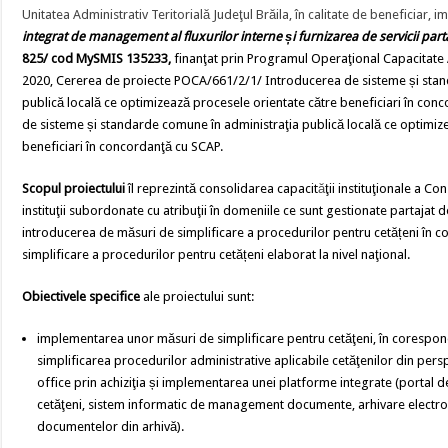
Unitatea Administrativ Teritorială Judeţul Brăila, în calitate de beneficiar,
integrat de management al fluxurilor interne și furnizarea de servicii parta
825/ cod MySMIS
135233,
finanţat prin Programul Operaţional Capacitate
2020, Cererea de proiecte POCA/661/2/1/ Introducerea de sisteme și stan
publică locală ce optimizează procesele orientate către beneficiari în co
de sisteme și standarde comune în administraţia publică locală ce optimiz
beneficiari în concordanţă cu SCAP.
Scopul proiectului
îl reprezintă consolidarea capacit
ă
ţii instituţionale a Co
instituţii subordonate cu atribuţii în domeniile ce sunt gestionate partajat 
introducerea de măsuri de simplificare a procedurilor pentru cetățeni în co
simplificare a procedurilor pentru cetățeni elaborat la nivel naţional.
Obiectivele specifice
ale proiectului sunt:
implementarea unor măsuri de simplificare pentru cetăţeni, în corespon
simplificarea procedurilor administrative aplicabile cetăţenilor din persp
office prin achiziţia și implementarea unei platforme integrate (portal de
cetăţeni, sistem informatic de management documente, arhivare electron
documentelor din arhivă).