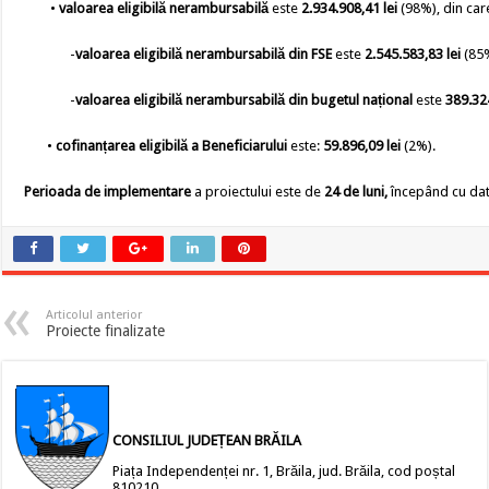
•
valoarea eligibilă nerambursabilă
este
2.934.908,41 lei
(98%), din car
-
valoarea eligibilă nerambursabilă
din FSE
este
2.545.583,83 lei
(85
-
valoarea eligibilă nerambursabilă din bugetul național
este
389.324
•
cofinanțarea eligibilă a Beneficiarului
este:
59.896,09 lei
(2%).
Perioada de implementare
a proiectului este de
24 de luni,
începând cu da
Articolul anterior
Proiecte finalizate
CONSILIUL JUDEȚEAN BRĂILA
Piața Independenței nr. 1, Brăila, jud. Brăila, cod poștal
810210