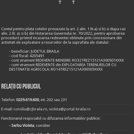
Contul pentru plata cotelor prevazute la art. 2 alin. 1 lit.a) si b) si dupa caz
alin. 2 lit. a) si b) din Hotararea Guvernului nr. 70/2022, pentru aprobarea
procedurii privind incasarea redeventei obtinute prin concesionare din
activitati de exploatare a resurselor de la suprafata ale statului:
- beneficiar: JUDETUL BRAILA
- cod fiscal: 4205491
- cont virament REDEVENTE MINIERE: RO32TREZ15121A300501XXXX
- cont virament REDEVENTE din EXPLOATAREA TERENURILOR CU
DESTINATIE AGRICOLA: RO14TREZ15121A300505XXXX
Relații cu publicul
Telefon:
0239.619.600
, int. 202 sau 231
E-mail:
consiliu@cjbraila.ro
,
violeta@portal-braila.ro
Functionarul resposabil cu difuzarea informatiilor publice:
- Serbu Violeta
, consilier