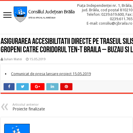
Piața Independenței nr. 1, Brăila,
jud. Brăila, cod poștal 810210
Telefon: 0239.619.600, Fax:
0239.611.765
E-mail: consiliu@cjbraila.ro
ASIGURAREA ACCESIBILITATII DIRECTE PE TRASEUL SIL
GROPENI CATRE CORIDORUL TEN-T BRAILA – BUZAU SI L
Iulian Matei
15.05.2019
Comunicat de presa lansare proiect 15.05.2019
Articolul anterior
Proiecte finalizate