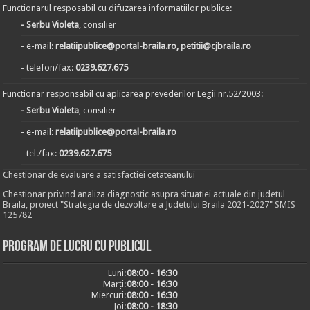
Functionarul resposabil cu difuzarea informatiilor publice:
- Serbu Violeta
, consilier
- e-mail:
relatiipublice@portal-braila.ro, petitii@cjbraila.ro
- telefon/fax:
0239.627.675
Functionar responsabil cu aplicarea prevederilor Legii nr.52/2003:
- Serbu Violeta
, consilier
- e-mail:
relatiipublice@portal-braila.ro
- tel./fax:
0239.627.675
Chestionar de evaluare a satisfactiei cetateanului
Chestionar privind analiza diagnostic asupra situatiei actuale din judetul
Braila, proiect "Strategia de dezvoltare a Judetului Braila 2021-2027" SMIS
125782
Program de lucru cu publicul
Luni:
08:00 - 16:30
Marți:
08:00 - 16:30
Miercuri:
08:00 - 16:30
Joi:
08:00 - 18:30