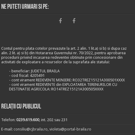
Ne puteti urmari si pe:
Contul pentru plata cotelor prevazute la art. 2 alin. 1 lit.a) si b) si dupa caz
alin. 2 lit. a) si b) din Hotararea Guvernului nr. 70/2022, pentru aprobarea
procedurii privind incasarea redeventei obtinute prin concesionare din
activitati de exploatare a resurselor de la suprafata ale statului:
- beneficiar: JUDETUL BRAILA
- cod fiscal: 4205491
- cont virament REDEVENTE MINIERE: RO32TREZ15121A300501XXXX
- cont virament REDEVENTE din EXPLOATAREA TERENURILOR CU
DESTINATIE AGRICOLA: RO14TREZ15121A300505XXXX
Relații cu publicul
Telefon:
0239.619.600
, int. 202 sau 231
E-mail:
consiliu@cjbraila.ro
,
violeta@portal-braila.ro