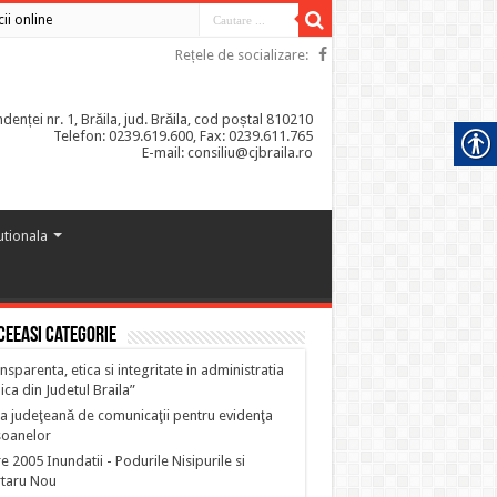
cii online
Rețele de socializare:
enței nr. 1, Brăila, jud. Brăila, cod poștal 810210
Telefon: 0239.619.600, Fax: 0239.611.765
E-mail: consiliu@cjbraila.ro
tutionala
ceeasi categorie
nsparenta, etica si integritate in administratia
ica din Judetul Braila”
a judeţeană de comunicaţii pentru evidenţa
soanelor
e 2005 Inundatii - Podurile Nisipurile si
taru Nou