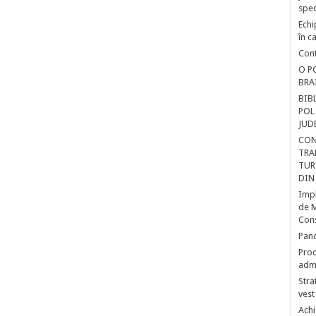
spec
Echi
în c
Cont
O P
BRA
BIB
POL
JUD
CON
TRA
TUR
DIN
Impl
de M
Cons
Pano
Proc
admi
Stra
vest
Achi