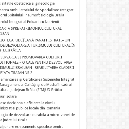
ialitatile obstetrica si ginecologie
parea Ambulatoriului de Specialitate Integrat
adrul Spitalului Pneumoftiziologie Brăila
rolul Integrat al Poluarii cu Nutrienti
OARTA SPRE PATRIMONIUL CULTURAL
ILEAN
LIOTECA JUDEŢEANĂ PANAIT ISTRATI– UN
 DE DEZVOLTARE A TURISMULUI CULTURAL ÎN
EŢUL BRĂILA
SERVAREA SI PROMOVAREA CULTURII
DITIONALE – O CALE PENTRU DEZVOLTAREA
ISMULUI BRAILEAN –REABILITAREA CLADIRII
 PIATA TRAIAN NR.2
ementarea şi Certificarea Sistemului Integrat
anagement al Calităţii şi de Mediu în cadrul
iliului Judeţean Brăila (SIMJUD Brăila)
uri solare
ese decizionale eficiente la nivelul
nistratiei publice locale din Romania
tegia de dezvoltare durabila a micro-zonei de
 a judetului Braila
ziţionare echipamente specifice pentru