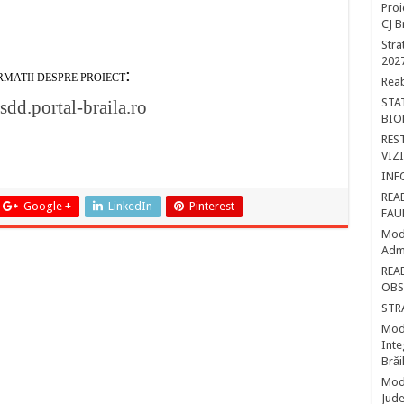
Proi
CJ B
Stra
202
:
RMATII DESPRE PROIECT
Reab
STA
/sdd.portal-braila.ro
BIO
RES
VIZ
INF
REA
Google +
LinkedIn
Pinterest
FAU
Mode
Admi
REA
OBS
STR
Mode
Inte
Brăi
Mode
Jude