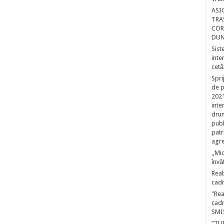
ASI
TRA
COR
DUN
Sist
inte
cetă
Spri
de p
2021
inte
drum
publ
patr
agre
„Mic
învă
Reab
cadr
"Rea
cadr
SMI
”TU