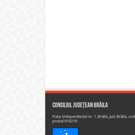
Consiliul Județean Brăila
Piața Independenței nr. 1, Brăila, jud. Brăila, cod
poștal 810210