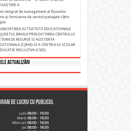
OAȘTERE A
em integrat de management al fluxurilor
rne şi furnizarea de servicii partajate către
ţeni
UNATATIREA ACTIVITATII EDUCATIONALE
 JUDETUL BRAILA PRIN DOTAREA CENTRULUI
ETEAN DE RESURSE SI ASISTENTA
CATIONALA (CJRAE) SI A CENTRULUI SCOLAR
EDUCATIE INCLUZIVA (CSEI)
ele actualizări
ram de lucru cu publicul
Luni:
08:00 - 16:30
Marți:
08:00 - 16:30
Miercuri:
08:00 - 16:30
Joi:
08:00 - 18:30