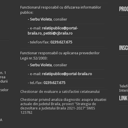
Functionarul resposabil cu difuzarea informatiilor
Pro
publice:
- Serbu Violeta
, consilier
- e-mail:
relatiipublice@portal-
braila.ro, petitii@cjbraila.ro
- telefon/fax:
0239.627.675
Insc
Functionar responsabil cu aplicarea prevederilor
Legii nr.52/2003:
- Serbu Violeta
, consilier
n. 1
- e-mail:
relatiipublice@portal-braila.ro
area
durii
- tel./fax:
0239.627.675
Telef
rselor
Inter
Chestionar de evaluare a satisfactiei cetateanului
Link
Chestionar privind analiza diagnostic asupra situatiei
actuale din judetul Braila, proiect "Strategia de
dezvoltare a Judetului Braila 2021-2027" SMIS
125782
EA