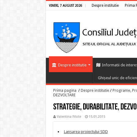
Despre institutie
Prima 
VINERI, 7 AUGUST 2026
Despre institutie
Informatii de intere
Ghișeul unic de eficie
Prima pagina
/
Despre institutie
/
Programe, Proi
DEZVOLTARE
STRATEGIE, DURABILITATE, DEZV
Valentina Filote
15.01.2015
Lansarea proiectului SDD