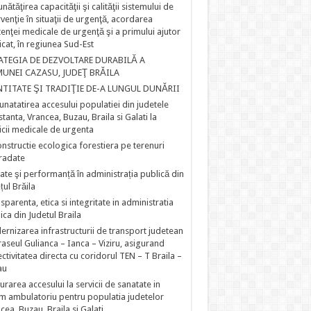
nătăţirea capacităţii şi calităţii sistemului de
rvenţie în situaţii de urgenţă, acordarea
tenţei medicale de urgenţă şi a primului ajutor
ficat, în regiunea Sud-Est
ATEGIA DE DEZVOLTARE DURABILĂ A
UNEI CAZASU, JUDEŢ BRĂILA
NTITATE ŞI TRADIŢIE DE-A LUNGUL DUNĂRII
natatirea accesului populatiei din judetele
tanta, Vrancea, Buzau, Braila si Galati la
icii medicale de urgenta
nstructie ecologica forestiera pe terenuri
radate
tate şi performanță în administrația publică din
țul Brăila
sparenta, etica si integritate in administratia
ica din Judetul Braila
rnizarea infrastructurii de transport judetean
raseul Gulianca – Ianca – Viziru, asigurand
ctivitatea directa cu coridorul TEN – T Braila –
au
urarea accesului la servicii de sanatate in
m ambulatoriu pentru populatia judetelor
cea, Buzau, Braila si Galati