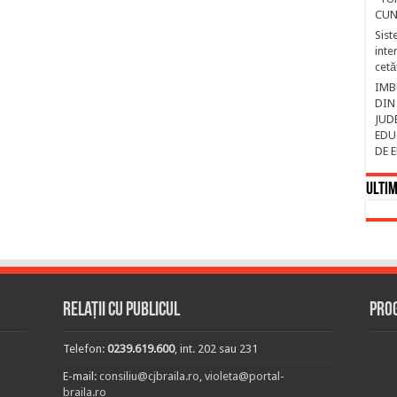
CUN
Sist
inte
cetă
IMB
DIN
JUD
EDU
DE 
Ultim
Relații cu publicul
Prog
Telefon:
0239.619.600
, int. 202 sau 231
E-mail:
consiliu@cjbraila.ro
,
violeta@portal-
braila.ro