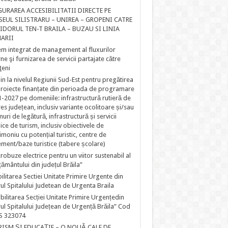
GURAREA ACCESIBILITATII DIRECTE PE
SEUL SILISTRARU – UNIREA – GROPENI CATRE
IDORUL TEN-T BRAILA – BUZAU SI LINIA
ARII
em integrat de management al fluxurilor
rne şi furnizarea de servicii partajate către
ţeni
jin la nivelul Regiunii Sud-Est pentru pregătirea
roiecte finanțate din perioada de programare
-2027 pe domeniile: infrastructură rutieră de
res județean, inclusiv variante ocolitoare și/sau
uri de legătură, infrastructură și servicii
ice de turism, inclusiv obiectivele de
imoniu cu potențial turistic, centre de
ment/baze turistice (tabere școlare)
robuze electrice pentru un viitor sustenabil al
țământului din județul Brăila”
ilitarea Sectiei Unitate Primire Urgente din
ul Spitalului Judetean de Urgenta Braila
bilitarea Secției Unitate Primire Urgențedin
ul Spitalului Județean de Urgență Brăila” Cod
S 323074
RISM ȘI EDUCAȚIE – O NOUĂ CALE DE