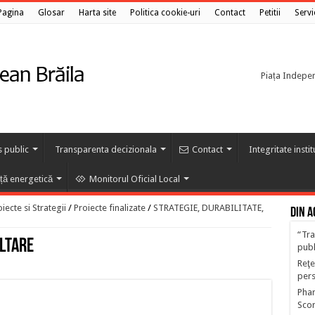
Pagina
Glosar
Harta site
Politica cookie-uri
Contact
Petitii
Servi
Piața Independ
s public
Transparenta decizionala
Contact
Integritate insti
nță energetică
Monitorul Oficial Local
ecte si Strategii
/
Proiecte finalizate
/
STRATEGIE, DURABILITATE,
Din a
“Tra
OLTARE
publ
Reţe
per
Phar
Scor