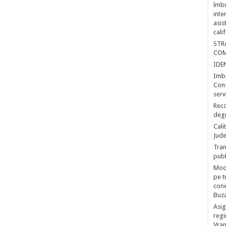
îmbu
inte
asis
cali
STR
COM
IDE
Imbu
Cons
serv
Reco
deg
Cali
Jude
Tran
publ
Mode
pe t
cone
Buz
Asig
regi
Vran