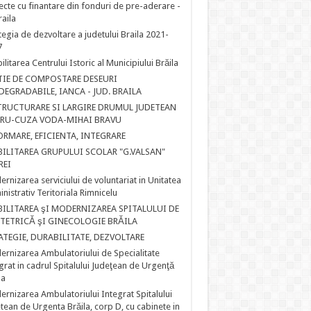
ecte cu finantare din fonduri de pre-aderare -
raila
tegia de dezvoltare a judetului Braila 2021-
7
ilitarea Centrului Istoric al Municipiului Brăila
TIE DE COMPOSTARE DESEURI
DEGRADABILE, IANCA - JUD. BRAILA
TRUCTURARE SI LARGIRE DRUMUL JUDETEAN
IRU-CUZA VODA-MIHAI BRAVU
ORMARE, EFICIENTA, INTEGRARE
BILITAREA GRUPULUI SCOLAR "G.VALSAN"
REI
rnizarea serviciului de voluntariat in Unitatea
nistrativ Teritoriala Rimnicelu
BILITAREA şI MODERNIZAREA SPITALULUI DE
TETRICĂ şI GINECOLOGIE BRĂILA
ATEGIE, DURABILITATE, DEZVOLTARE
rnizarea Ambulatoriului de Specialitate
grat in cadrul Spitalului Judeţean de Urgenţă
la
rnizarea Ambulatoriului Integrat Spitalului
tean de Urgenta Brăila, corp D, cu cabinete in