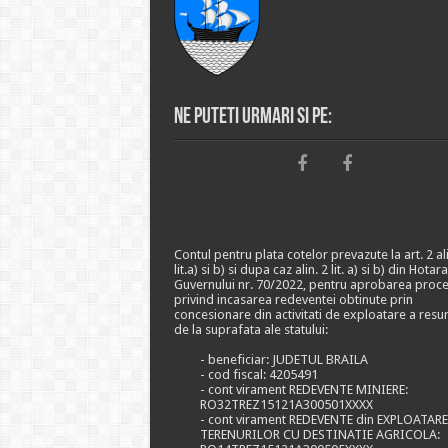
Ne puteti urmari si pe:
Contul pentru plata cotelor prevazute la art. 2 ali
lit.a) si b) si dupa caz alin. 2 lit. a) si b) din Hotar
Guvernului nr. 70/2022, pentru aprobarea proce
privind incasarea redeventei obtinute prin
concesionare din activitati de exploatare a resu
de la suprafata ale statului:
- beneficiar: JUDETUL BRAILA
- cod fiscal: 4205491
- cont virament REDEVENTE MINIERE:
RO32TREZ15121A300501XXXX
- cont virament REDEVENTE din EXPLOATAR
TERENURILOR CU DESTINATIE AGRICOLA: