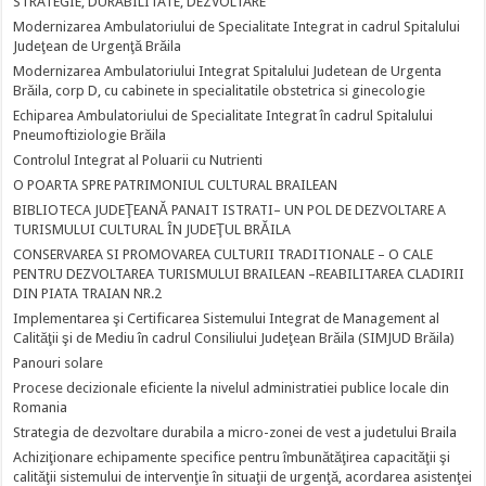
STRATEGIE, DURABILITATE, DEZVOLTARE
Modernizarea Ambulatoriului de Specialitate Integrat in cadrul Spitalului
Judeţean de Urgenţă Brăila
Modernizarea Ambulatoriului Integrat Spitalului Judetean de Urgenta
Brăila, corp D, cu cabinete in specialitatile obstetrica si ginecologie
Echiparea Ambulatoriului de Specialitate Integrat în cadrul Spitalului
Pneumoftiziologie Brăila
Controlul Integrat al Poluarii cu Nutrienti
O POARTA SPRE PATRIMONIUL CULTURAL BRAILEAN
BIBLIOTECA JUDEŢEANĂ PANAIT ISTRATI– UN POL DE DEZVOLTARE A
TURISMULUI CULTURAL ÎN JUDEŢUL BRĂILA
CONSERVAREA SI PROMOVAREA CULTURII TRADITIONALE – O CALE
PENTRU DEZVOLTAREA TURISMULUI BRAILEAN –REABILITAREA CLADIRII
DIN PIATA TRAIAN NR.2
Implementarea şi Certificarea Sistemului Integrat de Management al
Calităţii şi de Mediu în cadrul Consiliului Judeţean Brăila (SIMJUD Brăila)
Panouri solare
Procese decizionale eficiente la nivelul administratiei publice locale din
Romania
Strategia de dezvoltare durabila a micro-zonei de vest a judetului Braila
Achiziţionare echipamente specifice pentru îmbunătăţirea capacităţii şi
calităţii sistemului de intervenţie în situaţii de urgenţă, acordarea asistenţei