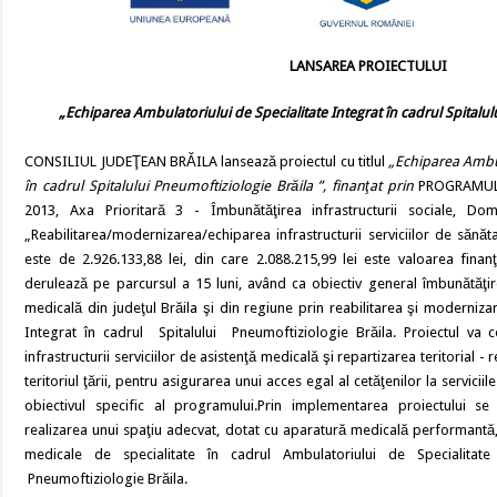
LANSAREA PROIECTULUI
„Echiparea Ambulatoriului de Specialitate Integrat în cadrul Spitalul
CONSILIUL JUDEŢEAN BRĂILA lansează proiectul cu titlul
„Echiparea Ambul
în cadrul Spitalului Pneumoftiziologie Brăila ”, finanţat prin
PROGRAMUL
2013, Axa Prioritară 3 - Îmbunătăţirea infrastructurii sociale, Do
„Reabilitarea/modernizarea/echiparea infrastructurii serviciilor de sănăta
este de 2.926.133,88 lei, din care 2.088.215,99 lei este valoarea finanţ
derulează pe parcursul a 15 luni, având ca obiectiv general îmbunătăţirea 
medicală din judeţul Brăila şi din regiune prin reabilitarea şi moderniza
Integrat în cadrul Spitalului Pneumoftiziologie Brăila. Proiectul va con
infrastructurii serviciilor de asistenţă medicală şi repartizarea teritorial -
teritoriul ţării, pentru asigurarea unui acces egal al cetăţenilor la servicii
obiectivul specific al programului.Prin implementarea proiectului se
realizarea unui spaţiu adecvat, dotat cu aparatură medicală performantă
medicale de specialitate în cadrul Ambulatoriului de Specialitate
Pneumoftiziologie Brăila.