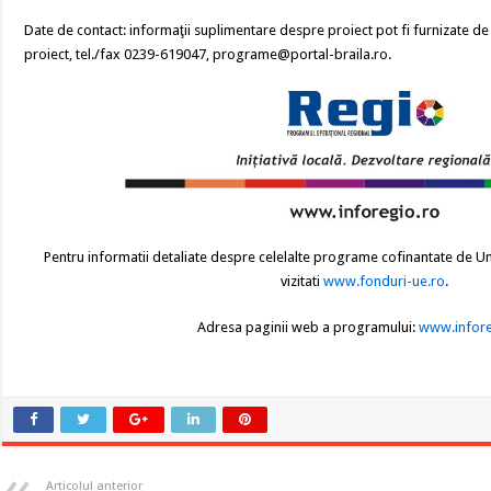
Date de contact: informaţii suplimentare despre proiect pot fi furnizate 
proiect, tel./fax 0239-619047, programe@portal-braila.ro.
Pentru informatii detaliate despre celelalte programe cofinantate de U
vizitati
www.fonduri-ue.ro
.
Adresa paginii web a programului:
www.infore
Articolul anterior