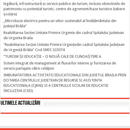
legătură, infrastructură și servicii publice de turism, inclusiv obiectivele de
patrimoniu cu potențial turistic, centre de agrement/baze turistice (tabere
școlare)
„Microbuze electrice pentru un viitor sustenabil al învățământului din
județul Brăila”
Reabilitarea Sectiei Unitate Primire Urgente din cadrul Spitalului Judetean
de Urgenta Braila
"Reabilitarea Secției Unitate Primire Urgențedin cadrul Spitalului Județean
de Urgență Brăila” Cod SMIS 323074
”TURISM ȘI EDUCAȚIE – O NOUĂ CALE DE CUNOAȘTERE A
Sistem integrat de management al fluxurilor interne şi furnizarea de
servicii partajate către cetăţeni
IMBUNATATIREA ACTIVITATII EDUCATIONALE DIN JUDETUL BRAILA PRIN
DOTAREA CENTRULUI JUDETEAN DE RESURSE SI ASISTENTA
EDUCATIONALA (CJRAE) SI A CENTRULUI SCOLAR DE EDUCATIE
INCLUZIVA (CSEI)
Ultimele actualizări