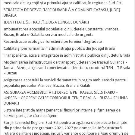
medicale de urgenţă şi a primului ajutor calificat, în regiunea Sud-Est
STRATEGIA DE DEZVOLTARE DURABILĂ A COMUNEI CAZASU, JUDEŢ
BRĂILA
IDENTITATE ŞI TRADIŢIE DE-A LUNGUL DUNĂRII
Imbunatatirea accesului populatiei din judetele Constanta, Vrancea,
Buzau, Braila si Galati la servicii medicale de urgenta
Reconstructie ecologica forestiera pe terenuri degradate
Calitate şi performanță în administrația publică din Județul Brăila
Transparenta, etica si integritate in administratia publica din Judetul Braila
Modernizarea infrastructurii de transport judetean pe traseul Gulianca –
Ianca – Viziru, asigurand conectivitatea directa cu coridorul TEN – T Braila
– Buzau
Asigurarea accesului la servicii de sanatate in regim ambulatoriu pentru
populatia judetelor Vrancea, Buzau, Braila si Galati
ASIGURAREA ACCESIBILITATII DIRECTE PE TRASEUL SILISTRARU –
UNIREA – GROPENI CATRE CORIDORUL TEN-T BRAILA – BUZAU SI LINIA
DUNARII
Sistem integrat de management al fluxurilor interne şi furnizarea de
servicii partajate către cetăţeni
Sprijin la nivelul Regiunii Sud-Est pentru pregătirea de proiecte finanțate
din perioada de programare 2021-2027 pe domeniile: infrastructură
rutieră de interes județean, inclusiv variante ocolitoare și/sau drumuri de