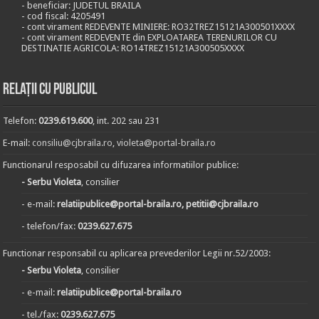
- beneficiar: JUDETUL BRAILA
- cod fiscal: 4205491
- cont virament REDEVENTE MINIERE: RO32TREZ15121A300501XXXX
- cont virament REDEVENTE din EXPLOATAREA TERENURILOR CU
DESTINATIE AGRICOLA: RO14TREZ15121A300505XXXX
Relații cu publicul
Telefon:
0239.619.600
, int. 202 sau 231
E-mail:
consiliu@cjbraila.ro
,
violeta@portal-braila.ro
Functionarul resposabil cu difuzarea informatiilor publice:
- Serbu Violeta
, consilier
- e-mail:
relatiipublice@portal-braila.ro, petitii@cjbraila.ro
- telefon/fax:
0239.627.675
Functionar responsabil cu aplicarea prevederilor Legii nr.52/2003:
- Serbu Violeta
, consilier
- e-mail:
relatiipublice@portal-braila.ro
- tel./fax:
0239.627.675