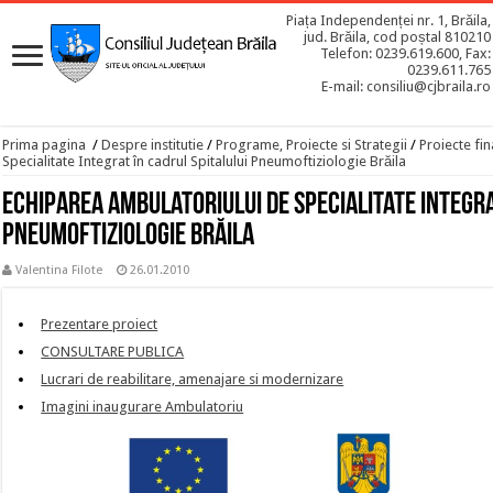
Piața Independenței nr. 1, Brăila,
jud. Brăila, cod poștal 810210
Telefon: 0239.619.600, Fax:
0239.611.765
E-mail: consiliu@cjbraila.ro
Prima pagina
/
Despre institutie
/
Programe, Proiecte si Strategii
/
Proiecte fin
Specialitate Integrat în cadrul Spitalului Pneumoftiziologie Brăila
Echiparea Ambulatoriului de Specialitate Integra
Pneumoftiziologie Brăila
Valentina Filote
26.01.2010
Prezentare proiect
CONSULTARE PUBLICA
Lucrari de reabilitare, amenajare si modernizare
Imagini inaugurare Ambulatoriu