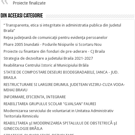
Proiecte finalizate
Din aceeasi categorie
“Transparenta, etica si integritate in administratia publica din Judetul
Braila”
Reţea judeţeană de comunicaţii pentru evidenţa persoanelor
Phare 2005 Inundatii - Podurile Nisipurile si Scortaru Nou
Proiecte cu finantare din fonduri de pre-aderare - CJ Braila
Strategia de dezvoltare a judetului Braila 2021-2027
Reabilitarea Centrului Istoric al Municipiului Brăila
STATIE DE COMPOSTARE DESEURI BIODEGRADABILE, IANCA - JUD.
BRAILA
RESTRUCTURARE SI LARGIRE DRUMUL JUDETEAN VIZIRU-CUZA VODA-
MIHAI BRAVU
INFORMARE, EFICIENTA, INTEGRARE
REABILITAREA GRUPULUI SCOLAR "G.VALSAN" FAUREI
Modernizarea serviciului de voluntariat in Unitatea Administrativ
Teritoriala Rimnicelu
REABILITAREA şI MODERNIZAREA SPITALULUI DE OBSTETRICĂ şI
GINECOLOGIE BRĂILA