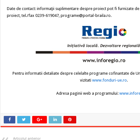
Date de contact: informaţii suplimentare despre proiect pot fi furnizate 
proiect, tel./fax 0239-619047, programe@portal-braila.ro.
Pentru informatii detaliate despre celelalte programe cofinantate de U
vizitati
www.fonduri-ue.ro
.
Adresa paginii web a programului:
www.infore
Articolul anterior