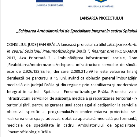
LANSAREA PROIECTULUI
„Echiparea Ambulatoriului de Specialitate Integrat în cadrul Spitalul
CONSILIUL JUDEŢEAN BRĂILA lansează proiectul cu titlul
„Echiparea Ambul
în cadrul Spitalului Pneumoftiziologie Brăila ”, finanţat prin
PROGRAMUL
2013, Axa Prioritară 3 - Îmbunătăţirea infrastructurii sociale, Do
„Reabilitarea/modernizarea/echiparea infrastructurii serviciilor de sănăta
este de 2.926.133,88 lei, din care 2.088.215,99 lei este valoarea finanţ
derulează pe parcursul a 15 luni, având ca obiectiv general îmbunătăţirea 
medicală din judeţul Brăila şi din regiune prin reabilitarea şi moderniza
Integrat în cadrul Spitalului Pneumoftiziologie Brăila. Proiectul va con
infrastructurii serviciilor de asistenţă medicală şi repartizarea teritorial -
teritoriul ţării, pentru asigurarea unui acces egal al cetăţenilor la servicii
obiectivul specific al programului.Prin implementarea proiectului se
realizarea unui spaţiu adecvat, dotat cu aparatură medicală performantă
medicale de specialitate în cadrul Ambulatoriului de Specialitate
Pneumoftiziologie Brăila.