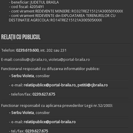
- beneficiar: JUDETUL BRAILA
- cod fiscal: 4205491
- cont virament REDEVENTE MINIERE: RO32TREZ15121A300501XXXX
- cont virament REDEVENTE din EXPLOATAREA TERENURILOR CU
DESTINATIE AGRICOLA: RO14TREZ15121A300505XXXX
Relații cu publicul
Telefon:
0239.619.600
, int. 202 sau 231
E-mail:
consiliu@cjbraila.ro
,
violeta@portal-braila.ro
Functionarul resposabil cu difuzarea informatiilor publice:
- Serbu Violeta
, consilier
- e-mail:
relatiipublice@portal-braila.ro, petitii@cjbraila.ro
- telefon/fax:
0239.627.675
Functionar responsabil cu aplicarea prevederilor Legii nr.52/2003:
- Serbu Violeta
, consilier
- e-mail:
relatiipublice@portal-braila.ro
- tel./fax:
0239.627.675