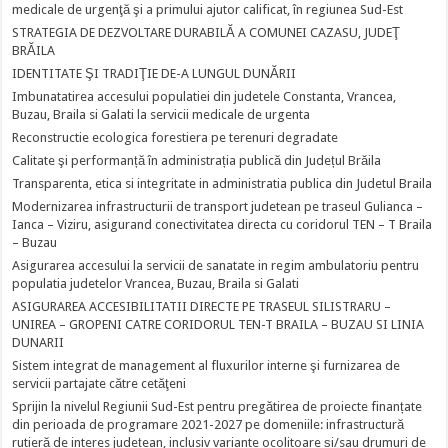
medicale de urgenţă şi a primului ajutor calificat, în regiunea Sud-Est
STRATEGIA DE DEZVOLTARE DURABILĂ A COMUNEI CAZASU, JUDEŢ
BRĂILA
IDENTITATE ŞI TRADIŢIE DE-A LUNGUL DUNĂRII
Imbunatatirea accesului populatiei din judetele Constanta, Vrancea,
Buzau, Braila si Galati la servicii medicale de urgenta
Reconstructie ecologica forestiera pe terenuri degradate
Calitate şi performanță în administrația publică din Județul Brăila
Transparenta, etica si integritate in administratia publica din Judetul Braila
Modernizarea infrastructurii de transport judetean pe traseul Gulianca –
Ianca – Viziru, asigurand conectivitatea directa cu coridorul TEN – T Braila
– Buzau
Asigurarea accesului la servicii de sanatate in regim ambulatoriu pentru
populatia judetelor Vrancea, Buzau, Braila si Galati
ASIGURAREA ACCESIBILITATII DIRECTE PE TRASEUL SILISTRARU –
UNIREA – GROPENI CATRE CORIDORUL TEN-T BRAILA – BUZAU SI LINIA
DUNARII
Sistem integrat de management al fluxurilor interne şi furnizarea de
servicii partajate către cetăţeni
Sprijin la nivelul Regiunii Sud-Est pentru pregătirea de proiecte finanțate
din perioada de programare 2021-2027 pe domeniile: infrastructură
rutieră de interes județean, inclusiv variante ocolitoare și/sau drumuri de