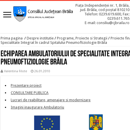
Piața Independenței nr. 1, Brăila,
jud. Brăila, cod poștal 810210
Telefon: 0239.619.600, Fax:
0239.611.765
E-mail: consiliu@cjbraila.ro
Prima pagina
/
Despre institutie
/
Programe, Proiecte si Strategii
/
Proiecte fin
Specialitate Integrat în cadrul Spitalului Pneumoftiziologie Brăila
Echiparea Ambulatoriului de Specialitate Integra
Pneumoftiziologie Brăila
Valentina Filote
26.01.2010
Prezentare proiect
CONSULTARE PUBLICA
Lucrari de reabilitare, amenajare si modernizare
Imagini inaugurare Ambulatoriu