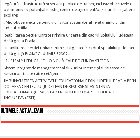
legătură, infrastructură și servicii publice de turism, inclusiv obiectivele de
patrimoniu cu potențial turistic, centre de agrement/baze turistice (tabere
școlare)
„Microbuze electrice pentru un viitor sustenabil al învățământului din
județul Brăila”
Reabilitarea Sectiei Unitate Primire Urgente din cadrul Spitalului Judetean
de Urgenta Braila
"Reabilitarea Secției Unitate Primire Urgențedin cadrul Spitalului Județean
de Urgență Brăila” Cod SMIS 323074
”TURISM ȘI EDUCAȚIE – O NOUĂ CALE DE CUNOAȘTERE A
Sistem integrat de management al fluxurilor interne şi furnizarea de
servicii partajate către cetăţeni
IMBUNATATIREA ACTIVITATII EDUCATIONALE DIN JUDETUL BRAILA PRIN
DOTAREA CENTRULUI JUDETEAN DE RESURSE SI ASISTENTA
EDUCATIONALA (CJRAE) SI A CENTRULUI SCOLAR DE EDUCATIE
INCLUZIVA (CSEI)
Ultimele actualizări