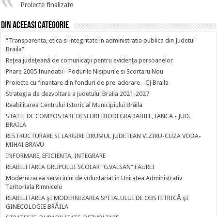
Proiecte finalizate
Din aceeasi categorie
“Transparenta, etica si integritate in administratia publica din Judetul
Braila”
Reţea judeţeană de comunicaţii pentru evidenţa persoanelor
Phare 2005 Inundatii - Podurile Nisipurile si Scortaru Nou
Proiecte cu finantare din fonduri de pre-aderare - CJ Braila
Strategia de dezvoltare a judetului Braila 2021-2027
Reabilitarea Centrului Istoric al Municipiului Brăila
STATIE DE COMPOSTARE DESEURI BIODEGRADABILE, IANCA - JUD.
BRAILA
RESTRUCTURARE SI LARGIRE DRUMUL JUDETEAN VIZIRU-CUZA VODA-
MIHAI BRAVU
INFORMARE, EFICIENTA, INTEGRARE
REABILITAREA GRUPULUI SCOLAR "G.VALSAN" FAUREI
Modernizarea serviciului de voluntariat in Unitatea Administrativ
Teritoriala Rimnicelu
REABILITAREA şI MODERNIZAREA SPITALULUI DE OBSTETRICĂ şI
GINECOLOGIE BRĂILA