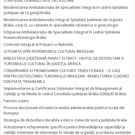
STRATEGIE, DURABILITATE, DEZVOLTARE
Modernizarea Ambulatoriului de Specialitate Integrat in cadrul Spitalului
Judeţean de Urgenţă Brăila
Modernizarea Ambulatoriului Integrat Spitalului Judetean de Urgenta
Brăila, corp D, cu cabinete in specialitatile obstetrica si ginecologie
Echiparea Ambulatoriului de Specialitate Integrat în cadrul Spitalului
Pneumoftiziologie Brăila
Controlul Integrat al Poluarii cu Nutrienti
O POARTA SPRE PATRIMONIUL CULTURAL BRAILEAN
BIBLIOTECA JUDEŢEANĂ PANAIT ISTRATI– UN POL DE DEZVOLTARE A
TURISMULUI CULTURAL ÎN JUDEŢUL BRĂILA
CONSERVAREA SI PROMOVAREA CULTURII TRADITIONALE – O CALE
PENTRU DEZVOLTAREA TURISMULUI BRAILEAN –REABILITAREA CLADIRII
DIN PIATA TRAIAN NR.2
Implementarea şi Certificarea Sistemului Integrat de Management al
Calităţii şi de Mediu în cadrul Consiliului Judeţean Brăila (SIMJUD Brăila)
Panouri solare
Procese decizionale eficiente la nivelul administratiei publice locale din
Romania
Strategia de dezvoltare durabila a micro-zonei de vest a judetului Braila
Achiziţionare echipamente specifice pentru îmbunătăţirea capacităţii şi
calităţii sistemului de intervenţie în situaţii de urgenţă, acordarea asistenţei