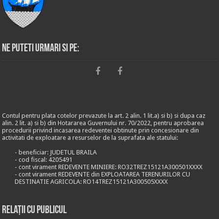
Ne puteti urmari si pe:
Contul pentru plata cotelor prevazute la art. 2 alin. 1 lit.a) si b) si dupa caz
alin. 2 lit. a) si b) din Hotararea Guvernului nr. 70/2022, pentru aprobarea
procedurii privind incasarea redeventei obtinute prin concesionare din
activitati de exploatare a resurselor de la suprafata ale statului:
- beneficiar: JUDETUL BRAILA
- cod fiscal: 4205491
- cont virament REDEVENTE MINIERE: RO32TREZ15121A300501XXXX
- cont virament REDEVENTE din EXPLOATAREA TERENURILOR CU
DESTINATIE AGRICOLA: RO14TREZ15121A300505XXXX
Relații cu publicul