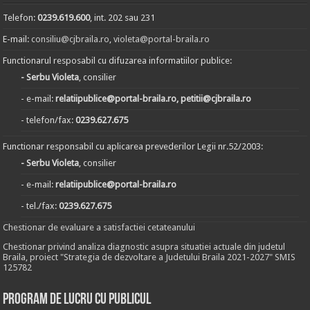
Telefon:
0239.619.600
, int. 202 sau 231
E-mail:
consiliu@cjbraila.ro
,
violeta@portal-braila.ro
Functionarul resposabil cu difuzarea informatiilor publice:
- Serbu Violeta
, consilier
- e-mail:
relatiipublice@portal-braila.ro, petitii@cjbraila.ro
- telefon/fax:
0239.627.675
Functionar responsabil cu aplicarea prevederilor Legii nr.52/2003:
- Serbu Violeta
, consilier
- e-mail:
relatiipublice@portal-braila.ro
- tel./fax:
0239.627.675
Chestionar de evaluare a satisfactiei cetateanului
Chestionar privind analiza diagnostic asupra situatiei actuale din judetul
Braila, proiect "Strategia de dezvoltare a Judetului Braila 2021-2027" SMIS
125782
Program de lucru cu publicul