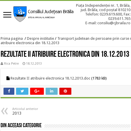
Piața Independenței nr. 1, Brăila,
jud. Brăila, cod poștal 810210
Telefon: 0239.619.600, Fax:
0239.611.765
E-mail: consiliu@cjbraila.ro
Prima pagina
/
Despre institutie
/
Transport judetean de persoane prin curse 
atribuire electronica din 18.12.2013
Rezultate II atribuire electronica din 18.12.2013
Rica Petre
18.12.2013
Rezultate II atribuire electronica 18.12.2013.doc
(1783 kB)
Articolul anterior
2013
Din aceeasi categorie