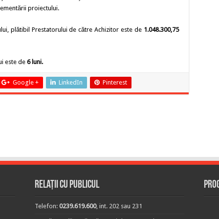
ementării proiectului.
lui, plătibil Prestatorului de către Achizitor este de
1.048.300,75
ui este de
6 luni.
Google +
LinkedIn
Pinterest
Relații cu publicul
Prog
Telefon:
0239.619.600
, int. 202 sau 231