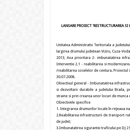
LANSARE PROIECT 'RESTRUCTURAREA SI
Unitatea Administrativ Teritoriala a Judetul
largirea drumului judetean Viziru, Cuza-Vod
2013, Axa prioritara 2- imbunatatirea infra
Interventie 2.1 - reabilitarea si modernizare
/reabilitarea soselelor de centura. Proiectu
30.07.2008.
Obiectivul general - Imbunatatirea infrastruc
si dezvoltarii durabile a judetului Braila, p
straine si prin crearea unor locuri de munca 
Obiectivele specifice
1. Integrarea drumurilor locale în reţeaua na
2.Reabilitarea infrastructurii de transport r
de judet;
3.Imbunatatirea sigurantei traficului pe DJ 2