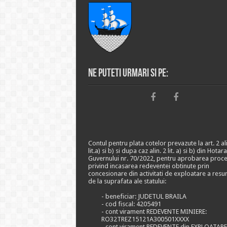
Ne puteti urmari si pe:
Contul pentru plata cotelor prevazute la art. 2 ali
lit.a) si b) si dupa caz alin. 2 lit. a) si b) din Hotar
Guvernului nr. 70/2022, pentru aprobarea proce
privind incasarea redeventei obtinute prin
concesionare din activitati de exploatare a resu
de la suprafata ale statului:
- beneficiar: JUDETUL BRAILA
- cod fiscal: 4205491
- cont virament REDEVENTE MINIERE:
RO32TREZ15121A300501XXXX
- cont virament REDEVENTE din EXPLOATAR