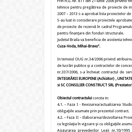
Prin H.G. Nr. 811 din 21 iunie 2006 privind f
tehnice pentru pregătirea de proiecte de inv
2007 – 2013 s-a aprobat lista proiectelor de in
S-au luat in considerare proiectele aprobate
de proiecte de rezervă în cadrul Programul
pentru finanţare din fonduri structurale.
Judetul Braila va beneficia de asistenta tehn
Cuza-Voda, Mihai-Bravu”.
In temeiul OUG nr.34/2006 privind atribuirea
de lucrări publice şi a contractelor de conce
nr.337/2006, s-a încheiat contractul de ser
INTEGRĂRII EUROPENE (Achizitor) , UNITAT
si SC CONSILIER CONSTRUCT SRL (Prestator)
Obiectul contractului
consta in:
4.1. – Faza I - Revizuirea/actualizarea Studi
obligaţiile asumate prin prezentul contract.
4.2. – Faza II – Elaborarea/dezvoltarea Proie
cu legislaţia în vigoare şi cu obligaţiile asum
Asigurarea prevederilor Legii nr.10/1995 