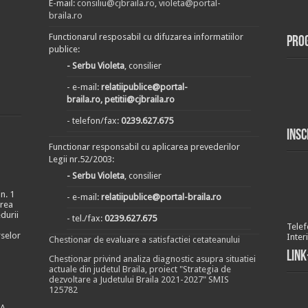
E-mail:
consiliu@cjbraila.ro
,
violeta@portal-
braila.ro
Functionarul resposabil cu difuzarea informatiilor
Pro
publice:
- Serbu Violeta
, consilier
- e-mail:
relatiipublice@portal-
braila.ro, petitii@cjbraila.ro
- telefon/fax:
0239.627.675
Insc
Functionar responsabil cu aplicarea prevederilor
Legii nr.52/2003:
- Serbu Violeta
, consilier
n. 1
- e-mail:
relatiipublice@portal-braila.ro
area
durii
- tel./fax:
0239.627.675
Telef
rselor
Inter
Chestionar de evaluare a satisfactiei cetateanului
Link
Chestionar privind analiza diagnostic asupra situatiei
actuale din judetul Braila, proiect "Strategia de
dezvoltare a Judetului Braila 2021-2027" SMIS
125782
EA