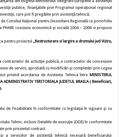
inanţarea din bugetul Ministerului Integrării Europene a asistenţei
estiţii publice, finanţabile prin Programul operaţional regional
vestiţii, care pot fi pregătite prin asistenţă tehnică.
 de Consiliul Naţional pentru Dezvoltare Regională ca portofoliu
ui PHARE coeziune economică şi socială 2004 – 2006 si propuse
ica pentru proiectul
„Restructurare si largire a drumului jud Viziru,
 contractelor de achiziţie publică, a contractelor de concesiune
siune de servicii, aprobată cu modificări şi completări prin Legea
vicii privind acordarea de Asistenta Tehnica între
MINISTERUL
EA ADMINISTRATIV TERITORIALA JUDETUL BRAILA ( Beneficiar),
.
ului de Fezabilitate în conformitate cu legislaţia în vigoare şi cu
ctului Tehnic, inclusiv Detaliile de execuţie (DDE) în conformitate
ate prin prezentul contract.
şi a serviciilor de asistenţă tehnică necesară beneficiarului