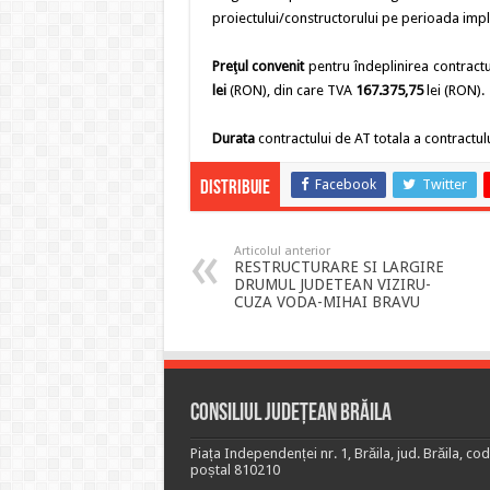
proiectului/constructorului pe perioada impl
Preţul convenit
pentru îndeplinirea contractu
lei
(RON), din care TVA
167.375,75
lei (RON).
Durata
contractului de AT totala a contractul
Facebook
Twitter
Distribuie
Articolul anterior
RESTRUCTURARE SI LARGIRE
DRUMUL JUDETEAN VIZIRU-
CUZA VODA-MIHAI BRAVU
Consiliul Județean Brăila
Piața Independenței nr. 1, Brăila, jud. Brăila, cod
poștal 810210