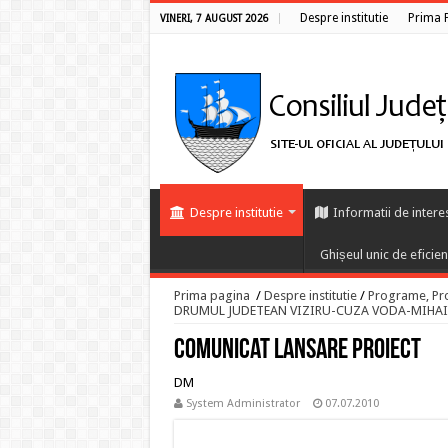
Despre institutie
Prima 
VINERI, 7 AUGUST 2026
Despre institutie
Informatii de intere
Ghișeul unic de eficie
Prima pagina
/
Despre institutie
/
Programe, Proi
DRUMUL JUDETEAN VIZIRU-CUZA VODA-MIHAI
Comunicat lansare proiect
DM
System Administrator
07.07.2010