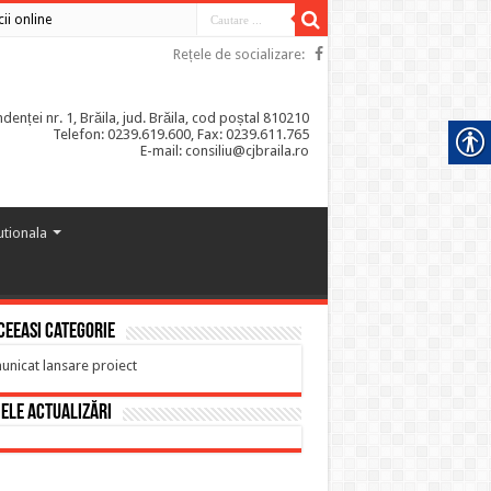
cii online
Rețele de socializare:
enței nr. 1, Brăila, jud. Brăila, cod poștal 810210
Telefon: 0239.619.600, Fax: 0239.611.765
E-mail: consiliu@cjbraila.ro
tutionala
ceeasi categorie
nicat lansare proiect
ele actualizări