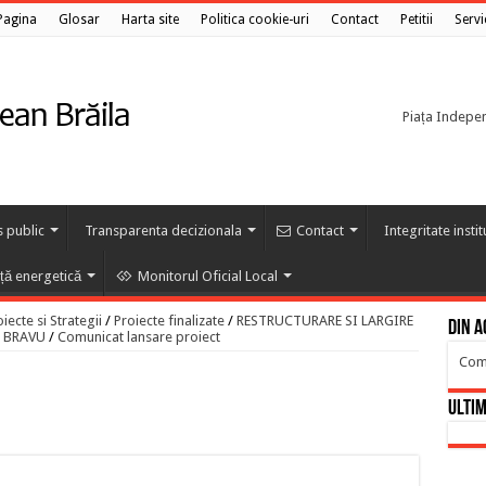
Pagina
Glosar
Harta site
Politica cookie-uri
Contact
Petitii
Servi
Piața Independ
s public
Transparenta decizionala
Contact
Integritate insti
nță energetică
Monitorul Oficial Local
ecte si Strategii
/
Proiecte finalizate
/
RESTRUCTURARE SI LARGIRE
Din a
 BRAVU
/
Comunicat lansare proiect
Comu
Ultim