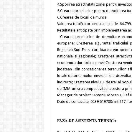
4.Sporirea atractivitatii zonei pentru investito
5.Crearea premiselor pentru dezvoltarea tur
6.Crearea de locuri de munca
Valoarea totală a proiectului este de 64.799
Rezultatele anticipate prin implementarea ace
-Crearea premiselor de dezvoltare economi
europene; Cresterea sigurantei traficului pr
Regiunea Sud-Est si coridoarele europene d
nationale si regionale; Cresterea atractivi
economica durabila a zonei; Cresterea venit
judetean din concesionarea terenurilor afl
locale datorita noilor investitii si a dezvol
indirecte; Cresterea nivelului de trai al popul
de IMM-uri si a competitivitatii acestora prin
Manager de proiect : Antoniu Mocanu, Sef 
Date de contact: tel 0239 619700/ int 217, f
FAZA DE ASISTENTA TEHNICA