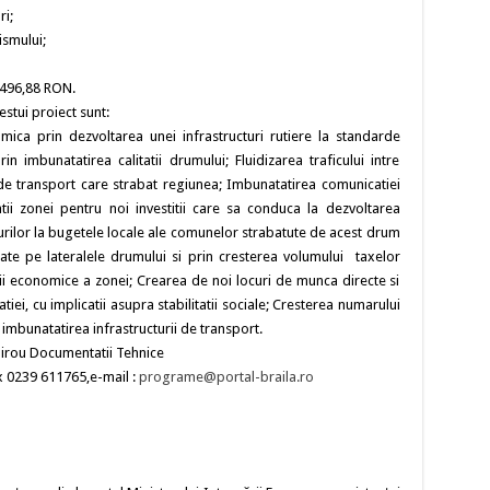
ri;
ismului;
.496,88 RON.
stui proiect sunt:
ca prin dezvoltarea unei infrastructuri rutiere la standarde
in imbunatatirea calitatii drumului; Fluidizarea traficului intre
e transport care strabat regiunea; Imbunatatirea comunicatiei
tatii zonei pentru noi investitii care sa conduca la dezvoltarea
urilor la bugetele locale ale comunelor strabatute de acest drum
ate pe lateralele drumului si prin cresterea volumului taxelor
tarii economice a zonei; Crearea de noi locuri de munca directe si
atiei, cu implicatii asupra stabilitatii sociale; Cresterea numarului
 imbunatatirea infrastructurii de transport.
Birou Documentatii Tehnice
ax 0239 611765,e-mail :
programe@portal-braila.ro