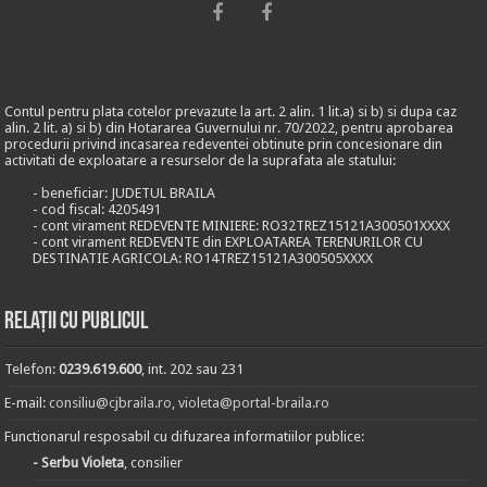
Contul pentru plata cotelor prevazute la art. 2 alin. 1 lit.a) si b) si dupa caz
alin. 2 lit. a) si b) din Hotararea Guvernului nr. 70/2022, pentru aprobarea
procedurii privind incasarea redeventei obtinute prin concesionare din
activitati de exploatare a resurselor de la suprafata ale statului:
- beneficiar: JUDETUL BRAILA
- cod fiscal: 4205491
- cont virament REDEVENTE MINIERE: RO32TREZ15121A300501XXXX
- cont virament REDEVENTE din EXPLOATAREA TERENURILOR CU
DESTINATIE AGRICOLA: RO14TREZ15121A300505XXXX
Relații cu publicul
Telefon:
0239.619.600
, int. 202 sau 231
E-mail:
consiliu@cjbraila.ro
,
violeta@portal-braila.ro
Functionarul resposabil cu difuzarea informatiilor publice:
- Serbu Violeta
, consilier