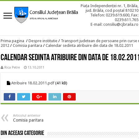
Piața Independenței nr. 1, Brăila,
jud. Brăila, cod poștal 810210
Telefon: 0239.619.600, Fax:
0239.611.765
E-mail: consiliu@cjbraila.ro
Prima pagina
/
Despre institutie
/
Transport judetean de persoane prin curse 
2012
/
Comisia paritara
/
Calendar sedinta atribuire din data de 18.02.2011
Calendar sedinta atribuire din data de 18.02.201
Rica Petre
13.10.2011
Atribuire 18.02.2011.pdf
(41 kB)
Articolul anterior
Comisia paritara
Din aceeasi categorie