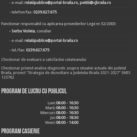
- e-mail:
relatiipublice@portal-braila.ro, petitii@cjbraila.ro
- telefon/fax:
0239.627.675
Functionar responsabil cu aplicarea prevederilor Legii nr.52/2003:
- Serbu Violeta
, consilier
- e-mail:
relatiipublice@portal-braila.ro
- tel./fax:
0239.627.675
Chestionar de evaluare a satisfactiei cetateanului
Chestionar privind analiza diagnostic asupra situatiei actuale din judetul
Braila, proiect "Strategia de dezvoltare a Judetului Braila 2021-2027" SMIS
125782
Program de lucru cu publicul
Luni:
08:00 - 16:30
Marți:
08:00 - 16:30
Miercuri:
08:00 - 16:30
Joi:
08:00 - 18:30
Vineri:
08:00 - 14:00
Program casierie