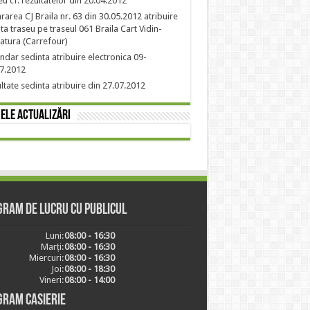
eu cf. rezultatelor din 20.04.2012
rarea CJ Braila nr. 63 din 30.05.2012 atribuire
nta traseu pe traseul 061 Braila Cart Vidin-
atura (Carrefour)
ndar sedinta atribuire electronica 09-
7.2012
ltate sedinta atribuire din 27.07.2012
ele actualizări
ram de lucru cu publicul
Luni:
08:00 - 16:30
Marți:
08:00 - 16:30
Miercuri:
08:00 - 16:30
Joi:
08:00 - 18:30
Vineri:
08:00 - 14:00
gram casierie