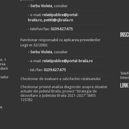
- Serbu Violeta
, consilier
- e-mail:
relatiipublice@portal-
braila.ro, petitii@cjbraila.ro
- telefon/fax:
0239.627.675
Insc
Functionar responsabil cu aplicarea prevederilor
Legii nr.52/2003:
- Serbu Violeta
, consilier
n. 1
- e-mail:
relatiipublice@portal-braila.ro
area
durii
- tel./fax:
0239.627.675
Telef
rselor
Inter
Chestionar de evaluare a satisfactiei cetateanului
Link
Chestionar privind analiza diagnostic asupra situatiei
actuale din judetul Braila, proiect "Strategia de
dezvoltare a Judetului Braila 2021-2027" SMIS
125782
EA