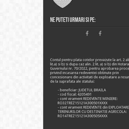
Ne puteti urmari si pe:
Contul pentru plata cotelor prevazute la art. 2 ali
lit.a) si b) si dupa caz alin. 2 lit. a) si b) din Hotar
Guvernului nr. 70/2022, pentru aprobarea proce
privind incasarea redeventei obtinute prin
concesionare din activitati de exploatare a resu
de la suprafata ale statului:
- beneficiar: JUDETUL BRAILA
- cod fiscal: 4205491
- cont virament REDEVENTE MINIERE:
RO32TREZ15121A300501XXXX
- cont virament REDEVENTE din EXPLOATAR
TERENURILOR CU DESTINATIE AGRICOLA:
RO14TREZ15121A300505XXXX