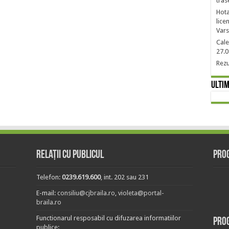
tras
Hota
lice
Vars
Cale
27.0
Rezu
Ultim
Relații cu publicul
Prog
Telefon:
0239.619.600
, int. 202 sau 231
E-mail:
consiliu@cjbraila.ro
,
violeta@portal-
braila.ro
Functionarul resposabil cu difuzarea informatiilor
Pro
publice: