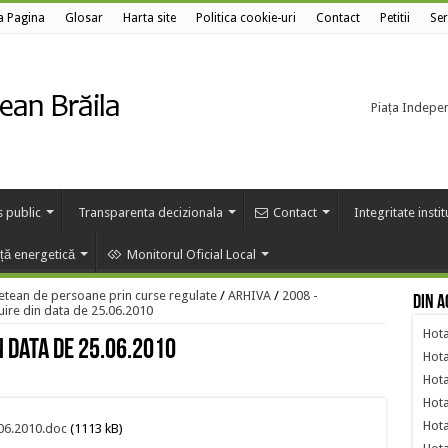
a Pagina
Glosar
Harta site
Politica cookie-uri
Contact
Petitii
Ser
Piața Independ
s public
Transparenta decizionala
Contact
Integritate insti
nță energetică
Monitorul Oficial Local
etean de persoane prin curse regulate
/
ARHIVA
/
2008 -
Din a
uire din data de 25.06.2010
Hota
n data de 25.06.2010
Hota
Hota
Hota
Hota
.06.2010.doc
(1113 kB)