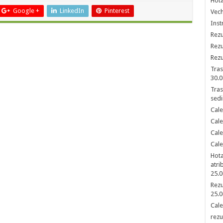
Hota
Google +
LinkedIn
Pinterest
Vech
Inst
Rezu
Rezu
Rezu
Tras
30.0
Tras
sedi
Cale
Cale
Cale
Cale
Hota
atri
25.0
Rezu
25.0
Cale
rezu