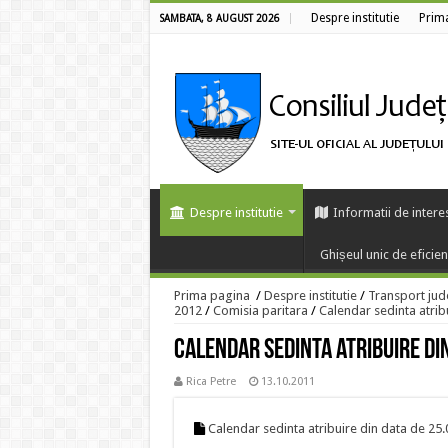
Despre institutie
Prim
SAMBATA, 8 AUGUST 2026
Despre institutie
Informatii de intere
Ghișeul unic de eficie
Prima pagina
/
Despre institutie
/
Transport jud
2012
/
Comisia paritara
/
Calendar sedinta atrib
Calendar sedinta atribuire di
Rica Petre
13.10.2011
Calendar sedinta atribuire din data de 25