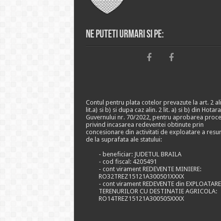
Ne puteti urmari si pe:
Contul pentru plata cotelor prevazute la art. 2 ali
lit.a) si b) si dupa caz alin. 2 lit. a) si b) din Hotar
Guvernului nr. 70/2022, pentru aprobarea proce
privind incasarea redeventei obtinute prin
concesionare din activitati de exploatare a resu
de la suprafata ale statului:
- beneficiar: JUDETUL BRAILA
- cod fiscal: 4205491
- cont virament REDEVENTE MINIERE:
RO32TREZ15121A300501XXXX
- cont virament REDEVENTE din EXPLOATAR
TERENURILOR CU DESTINATIE AGRICOLA:
RO14TREZ15121A300505XXXX