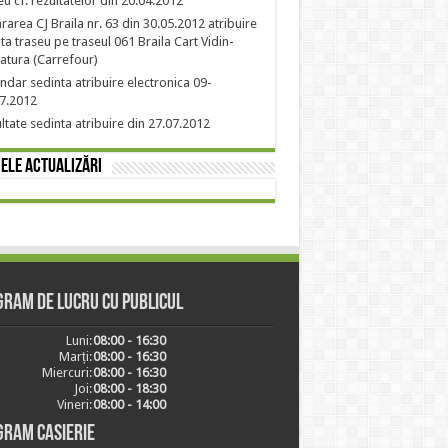
eu cf. rezultatelor din 20.04.2012
rarea CJ Braila nr. 63 din 30.05.2012 atribuire
nta traseu pe traseul 061 Braila Cart Vidin-
atura (Carrefour)
ndar sedinta atribuire electronica 09-
7.2012
ltate sedinta atribuire din 27.07.2012
ele actualizări
ram de lucru cu publicul
Luni:
08:00 - 16:30
Marți:
08:00 - 16:30
Miercuri:
08:00 - 16:30
Joi:
08:00 - 18:30
Vineri:
08:00 - 14:00
gram casierie