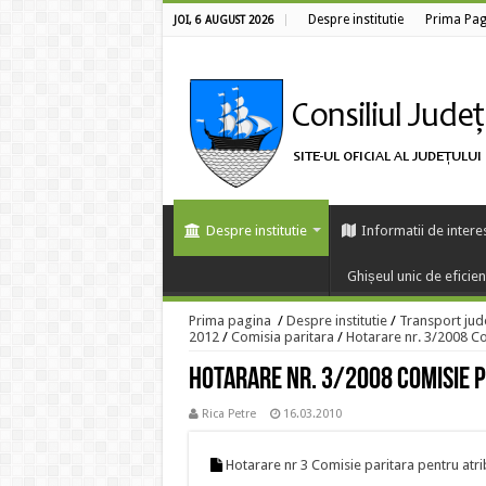
Despre institutie
Prima Pag
JOI, 6 AUGUST 2026
Despre institutie
Informatii de intere
Ghișeul unic de eficie
Prima pagina
/
Despre institutie
/
Transport jud
2012
/
Comisia paritara
/
Hotarare nr. 3/2008 Co
Hotarare nr. 3/2008 Comisie 
Rica Petre
16.03.2010
Hotarare nr 3 Comisie paritara pentru atri