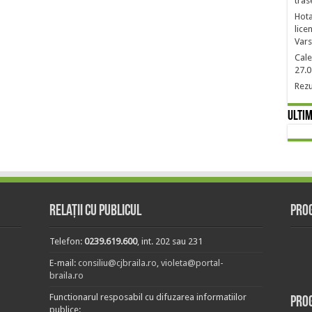
tras
Hota
lice
Vars
Cale
27.0
Rezu
Ultim
Relații cu publicul
Prog
Telefon:
0239.619.600
, int. 202 sau 231
E-mail:
consiliu@cjbraila.ro
,
violeta@portal-
braila.ro
Functionarul resposabil cu difuzarea informatiilor
Pro
publice: