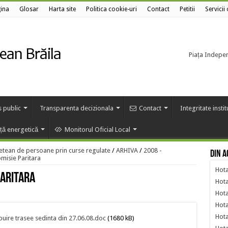
ina
Glosar
Harta site
Politica cookie-uri
Contact
Petitii
Servicii
Piața Independ
s public
Transparenta decizionala
Contact
Integritate insti
nță energetică
Monitorul Oficial Local
etean de persoane prin curse regulate
/
ARHIVA
/
2008 -
Din a
misie Paritara
Hota
Paritara
Hota
Hota
Hota
Hota
buire trasee sedinta din 27.06.08.doc
(1680 kB)