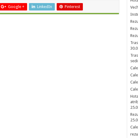
Hota
Google +
LinkedIn
Pinterest
Vech
Inst
Rezu
Rezu
Rezu
Tras
30.0
Tras
sedi
Cale
Cale
Cale
Cale
Hota
atri
25.0
Rezu
25.0
Cale
rezu