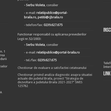
- Serbu Violeta
, consilier
- e-mail:
relatiipublice@portal-
braila.ro, petitii@cjbraila.ro
- telefon/fax:
0239.627.675
Insc
Functionar responsabil cu aplicarea prevederilor
Legii nr.52/2003:
- Serbu Violeta
, consilier
n. 1
- e-mail:
relatiipublice@portal-braila.ro
area
durii
- tel./fax:
0239.627.675
Telef
rselor
Inter
Chestionar de evaluare a satisfactiei cetateanului
Link
Chestionar privind analiza diagnostic asupra situatiei
actuale din judetul Braila, proiect "Strategia de
dezvoltare a Judetului Braila 2021-2027" SMIS
125782
EA