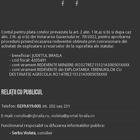
Contul pentru plata cotelor prevazute la art. 2 alin. 1 lit.a) si b) si dupa caz
alin. 2 lit. a) si b) din Hotararea Guvernului nr. 70/2022, pentru aprobarea
procedurii privind incasarea redeventei obtinute prin concesionare din
activitati de exploatare a resurselor de la suprafata ale statului:
- beneficiar: JUDETUL BRAILA
- cod fiscal: 4205491
- cont virament REDEVENTE MINIERE: RO32TREZ15121A300501XXXX
- cont virament REDEVENTE din EXPLOATAREA TERENURILOR CU
DESTINATIE AGRICOLA: RO14TREZ15121A300505XXXX
Relații cu publicul
Telefon:
0239.619.600
, int. 202 sau 231
E-mail:
consiliu@cjbraila.ro
,
violeta@portal-braila.ro
Functionarul resposabil cu difuzarea informatiilor publice:
- Serbu Violeta
, consilier