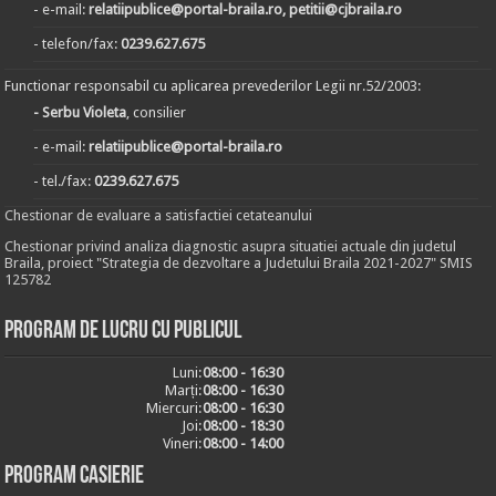
- e-mail:
relatiipublice@portal-braila.ro, petitii@cjbraila.ro
- telefon/fax:
0239.627.675
Functionar responsabil cu aplicarea prevederilor Legii nr.52/2003:
- Serbu Violeta
, consilier
- e-mail:
relatiipublice@portal-braila.ro
- tel./fax:
0239.627.675
Chestionar de evaluare a satisfactiei cetateanului
Chestionar privind analiza diagnostic asupra situatiei actuale din judetul
Braila, proiect "Strategia de dezvoltare a Judetului Braila 2021-2027" SMIS
125782
Program de lucru cu publicul
Luni:
08:00 - 16:30
Marți:
08:00 - 16:30
Miercuri:
08:00 - 16:30
Joi:
08:00 - 18:30
Vineri:
08:00 - 14:00
Program casierie