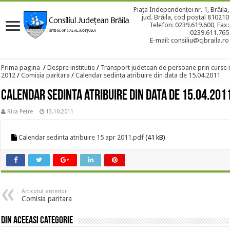
Piața Independenței nr. 1, Brăila,
jud. Brăila, cod poștal 810210
Telefon: 0239.619.600, Fax:
0239.611.765
E-mail: consiliu@cjbraila.ro
Prima pagina
/
Despre institutie
/
Transport judetean de persoane prin curse 
2012
/
Comisia paritara
/
Calendar sedinta atribuire din data de 15.04.2011
Calendar sedinta atribuire din data de 15.04.201
Rica Petre
13.10.2011
Calendar sedinta atribuire 15 apr 2011.pdf
(41 kB)
Articolul anterior
Comisia paritara
Din aceeasi categorie