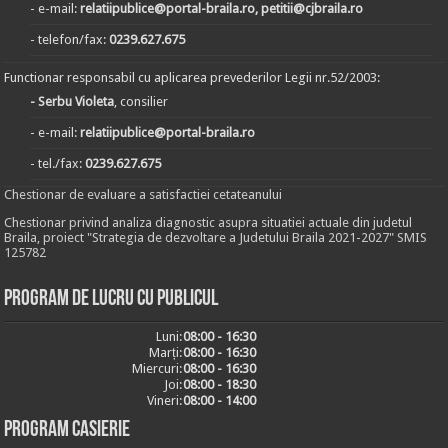
- e-mail:
relatiipublice@portal-braila.ro, petitii@cjbraila.ro
- telefon/fax:
0239.627.675
Functionar responsabil cu aplicarea prevederilor Legii nr.52/2003:
- Serbu Violeta
, consilier
- e-mail:
relatiipublice@portal-braila.ro
- tel./fax:
0239.627.675
Chestionar de evaluare a satisfactiei cetateanului
Chestionar privind analiza diagnostic asupra situatiei actuale din judetul
Braila, proiect "Strategia de dezvoltare a Judetului Braila 2021-2027" SMIS
125782
Program de lucru cu publicul
Luni:
08:00 - 16:30
Marți:
08:00 - 16:30
Miercuri:
08:00 - 16:30
Joi:
08:00 - 18:30
Vineri:
08:00 - 14:00
Program casierie