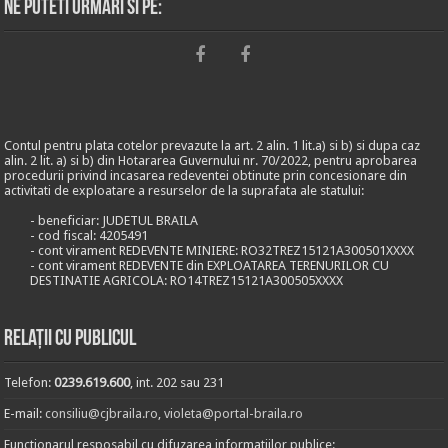
Ne puteti urmari si pe:
Contul pentru plata cotelor prevazute la art. 2 alin. 1 lit.a) si b) si dupa caz
alin. 2 lit. a) si b) din Hotararea Guvernului nr. 70/2022, pentru aprobarea
procedurii privind incasarea redeventei obtinute prin concesionare din
activitati de exploatare a resurselor de la suprafata ale statului:
- beneficiar: JUDETUL BRAILA
- cod fiscal: 4205491
- cont virament REDEVENTE MINIERE: RO32TREZ15121A300501XXXX
- cont virament REDEVENTE din EXPLOATAREA TERENURILOR CU
DESTINATIE AGRICOLA: RO14TREZ15121A300505XXXX
Relații cu publicul
Telefon:
0239.619.600
, int. 202 sau 231
E-mail:
consiliu@cjbraila.ro
,
violeta@portal-braila.ro
Functionarul resposabil cu difuzarea informatiilor publice: