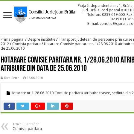
Piața Independenței nr. 1, Brăila,
jud. Brăila, cod poștal 810210
Telefon: 0239.619.600, Fax:
0239.611.765
E-mail: consiliu@cjbraila.ro
Prima pagina
/
Despre institutie
/
Transport judetean de persoane prin curse 
2012
/
Comisia paritara
/
Hotarare Comisie paritara nr. 1/28.06.2010 atribuire 
de 25.06.2010
Hotarare Comisie paritara nr. 1/28.06.2010 atrib
atribuire din data de 25.06.2010
Rica Petre
28.06.2010
Hotarare nr.1-28.06.2010 Comisie paritara atribuire trasee, sedinta din 
Articolul anterior
Comisia paritara