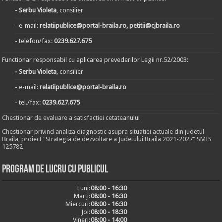
- Serbu Violeta
, consilier
- e-mail:
relatiipublice@portal-braila.ro, petitii@cjbraila.ro
- telefon/fax:
0239.627.675
Functionar responsabil cu aplicarea prevederilor Legii nr.52/2003:
- Serbu Violeta
, consilier
- e-mail:
relatiipublice@portal-braila.ro
- tel./fax:
0239.627.675
Chestionar de evaluare a satisfactiei cetateanului
Chestionar privind analiza diagnostic asupra situatiei actuale din judetul
Braila, proiect "Strategia de dezvoltare a Judetului Braila 2021-2027" SMIS
125782
Program de lucru cu publicul
Luni:
08:00 - 16:30
Marți:
08:00 - 16:30
Miercuri:
08:00 - 16:30
Joi:
08:00 - 18:30
Vineri:
08:00 - 14:00