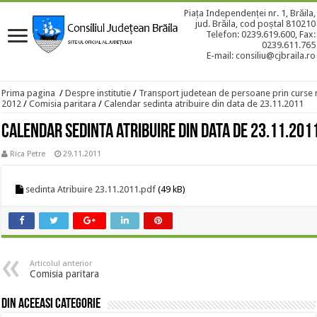
Piața Independenței nr. 1, Brăila,
jud. Brăila, cod poștal 810210
Telefon: 0239.619.600, Fax:
0239.611.765
E-mail: consiliu@cjbraila.ro
Prima pagina
/
Despre institutie
/
Transport judetean de persoane prin curse 
2012
/
Comisia paritara
/
Calendar sedinta atribuire din data de 23.11.2011
Calendar sedinta atribuire din data de 23.11.201
Rica Petre
29.11.2011
sedinta Atribuire 23.11.2011.pdf
(49 kB)
Articolul anterior
Comisia paritara
Din aceeasi categorie