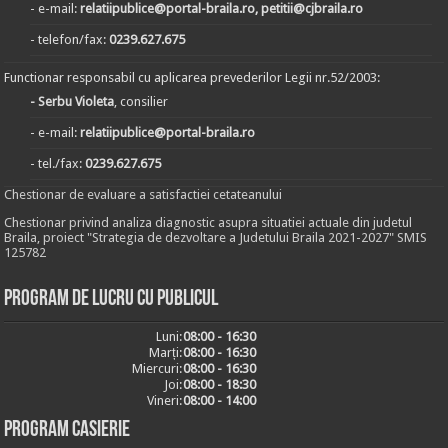
- e-mail:
relatiipublice@portal-braila.ro, petitii@cjbraila.ro
- telefon/fax:
0239.627.675
Functionar responsabil cu aplicarea prevederilor Legii nr.52/2003:
- Serbu Violeta
, consilier
- e-mail:
relatiipublice@portal-braila.ro
- tel./fax:
0239.627.675
Chestionar de evaluare a satisfactiei cetateanului
Chestionar privind analiza diagnostic asupra situatiei actuale din judetul
Braila, proiect "Strategia de dezvoltare a Judetului Braila 2021-2027" SMIS
125782
Program de lucru cu publicul
Luni:
08:00 - 16:30
Marți:
08:00 - 16:30
Miercuri:
08:00 - 16:30
Joi:
08:00 - 18:30
Vineri:
08:00 - 14:00
Program casierie