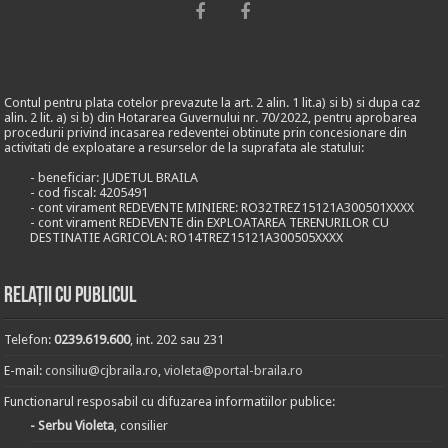
Contul pentru plata cotelor prevazute la art. 2 alin. 1 lit.a) si b) si dupa caz
alin. 2 lit. a) si b) din Hotararea Guvernului nr. 70/2022, pentru aprobarea
procedurii privind incasarea redeventei obtinute prin concesionare din
activitati de exploatare a resurselor de la suprafata ale statului:
- beneficiar: JUDETUL BRAILA
- cod fiscal: 4205491
- cont virament REDEVENTE MINIERE: RO32TREZ15121A300501XXXX
- cont virament REDEVENTE din EXPLOATAREA TERENURILOR CU
DESTINATIE AGRICOLA: RO14TREZ15121A300505XXXX
Relații cu publicul
Telefon:
0239.619.600
, int. 202 sau 231
E-mail:
consiliu@cjbraila.ro
,
violeta@portal-braila.ro
Functionarul resposabil cu difuzarea informatiilor publice:
- Serbu Violeta
, consilier