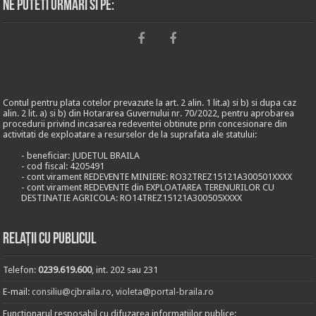
Ne puteti urmari si pe:
Contul pentru plata cotelor prevazute la art. 2 alin. 1 lit.a) si b) si dupa caz
alin. 2 lit. a) si b) din Hotararea Guvernului nr. 70/2022, pentru aprobarea
procedurii privind incasarea redeventei obtinute prin concesionare din
activitati de exploatare a resurselor de la suprafata ale statului:
- beneficiar: JUDETUL BRAILA
- cod fiscal: 4205491
- cont virament REDEVENTE MINIERE: RO32TREZ15121A300501XXXX
- cont virament REDEVENTE din EXPLOATAREA TERENURILOR CU
DESTINATIE AGRICOLA: RO14TREZ15121A300505XXXX
Relații cu publicul
Telefon:
0239.619.600
, int. 202 sau 231
E-mail:
consiliu@cjbraila.ro
,
violeta@portal-braila.ro
Functionarul resposabil cu difuzarea informatiilor publice: