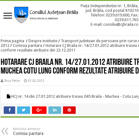
Piața Independenței nr. 1, Brăila,
jud. Brăila, cod poștal 810210
Telefon: 0239.619.600, Fax:
0239.611.765
E-mail: consiliu@cjbraila.ro
Prima pagina
/
Despre institutie
/
Transport judetean de persoane prin curse 
2012
/
Comisia paritara
/
Hotarare CJ Braila nr. 14/27.01.2012 atribuire traseu
conform rezultate atribuire din 23.12.2011
Hotarare CJ Braila nr. 14/27.01.2012 atribuire tr
Muchea Cotu Lung conform rezultate atribuire d
Rica Petre
01.02.2012
HCJ nr. 14 din 27.01.2012 atribuire traseu 045 Braila - Muchea - Cotu Lu
Articolul anterior
Comisia paritara