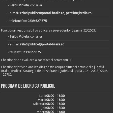
- Serbu Violeta
, consilier
- e-mail:
relatiipublice@portal-braila.ro, petitii@cjbraila.ro
- telefon/fax:
0239.627.675
Functionar responsabil cu aplicarea prevederilor Legii nr.52/2003:
- Serbu Violeta
, consilier
- e-mail:
relatiipublice@portal-braila.ro
- tel./fax:
0239.627.675
Chestionar de evaluare a satisfactiei cetateanului
Chestionar privind analiza diagnostic asupra situatiei actuale din judetul
Braila, proiect "Strategia de dezvoltare a Judetului Braila 2021-2027" SMIS
125782
Program de lucru cu publicul
Luni:
08:00 - 16:30
Marți:
08:00 - 16:30
Miercuri:
08:00 - 16:30
Joi:
08:00 - 18:30
Vineri:
08:00 - 14:00