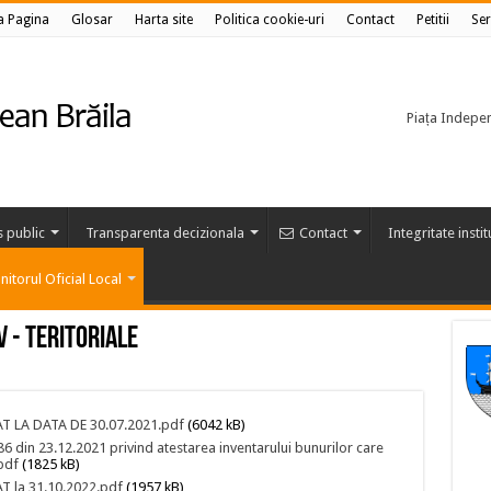
a Pagina
Glosar
Harta site
Politica cookie-uri
Contact
Petitii
Ser
Piața Independ
s public
Transparenta decizionala
Contact
Integritate insti
itorul Oficial Local
v - Teritoriale
 LA DATA DE 30.07.2021.pdf
(6042 kB)
86 din 23.12.2021 privind atestarea inventarului bunurilor care
pdf
(1825 kB)
la 31.10.2022.pdf
(1957 kB)