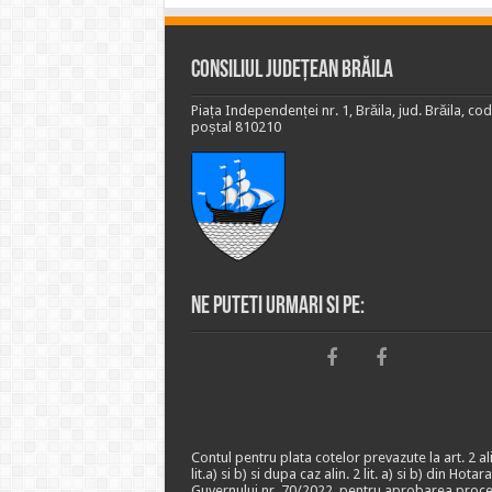
Consiliul Județean Brăila
Piața Independenței nr. 1, Brăila, jud. Brăila, cod
poștal 810210
Ne puteti urmari si pe:
Contul pentru plata cotelor prevazute la art. 2 ali
lit.a) si b) si dupa caz alin. 2 lit. a) si b) din Hotar
Guvernului nr. 70/2022, pentru aprobarea proce