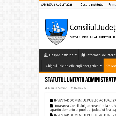
Despre institutie
Prim
SAMBATA, 8 AUGUST 2026
Despre institutie
Informatii de intere
Ghișeul unic de eficiență energetică
Mon
Statutul Unitatii Administrati
Marius Simion
07.07.2026
INVENTAR DOMENIUL PUBLIC ACTUALIZAT
Hotararea Consiliului Judetean Braila nr. 2
apartin domeniului public al judetului Braila.
INVENTAR DOMENIUL PUBLIC ACTUALIZAT 