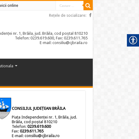
vicii online
Rețele de socializare:
enței nr. 1, Brăila, jud. Brăila, cod poștal 810210
Telefon: 0239.619.600, Fax: 0239.611.765
E-mail: consiliu@cjbraila.ro
tutionala
CONSILIUL JUDEȚEAN BRĂILA
Piața Independenței nr. 1, Brăila, jud.
Brăila, cod poștal 810210
Telefon:
0239.619.600
Fax:
0239.611.765
E-mail:
consiliu@cjbraila.ro