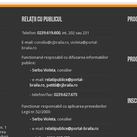
Relații cu publicul
Prog
Telefon:
0239.619.600
, int. 202 sau 231
E-mail:
consiliu@cjbraila.ro
,
violeta@portal-
braila.ro
Functionarul resposabil cu difuzarea informatiilor
Pro
publice:
- Serbu Violeta
, consilier
- e-mail:
relatiipublice@portal-
braila.ro, petitii@cjbraila.ro
- telefon/fax:
0239.627.675
Insc
Functionar responsabil cu aplicarea prevederilor
Legii nr.52/2003:
- Serbu Violeta
, consilier
n. 1
- e-mail:
relatiipublice@portal-braila.ro
area
durii