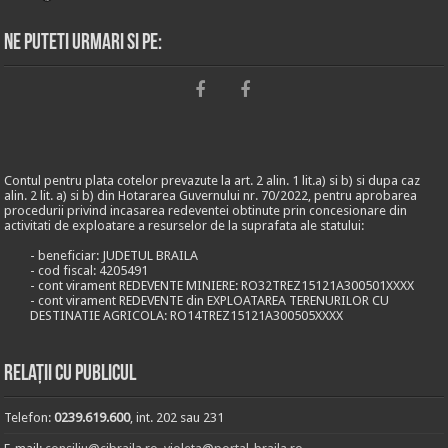
Ne puteti urmari si pe:
Contul pentru plata cotelor prevazute la art. 2 alin. 1 lit.a) si b) si dupa caz
alin. 2 lit. a) si b) din Hotararea Guvernului nr. 70/2022, pentru aprobarea
procedurii privind incasarea redeventei obtinute prin concesionare din
activitati de exploatare a resurselor de la suprafata ale statului:
- beneficiar: JUDETUL BRAILA
- cod fiscal: 4205491
- cont virament REDEVENTE MINIERE: RO32TREZ15121A300501XXXX
- cont virament REDEVENTE din EXPLOATAREA TERENURILOR CU
DESTINATIE AGRICOLA: RO14TREZ15121A300505XXXX
Relații cu publicul
Telefon:
0239.619.600
, int. 202 sau 231