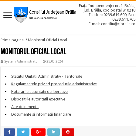
Piața Independenței nr. 1, Brăila,
jud. Brăila, cod poștal 810210
Telefon: 0239.619.600, Fax:
0239.611.765
E-mail: consiliu@cjbraila.ro
Prima pagina
/
Monitorul Oficial Local
Monitorul Oficial Local
System Administrator
25.03.2024
Statutul Unitatii Administrativ - Teritoriale
Regulamentele privind procedurile administrative
Hotararile autoritatii deliberative
Dispozitiile autoritatii executive
Alte documente
Documente si informatii financiare