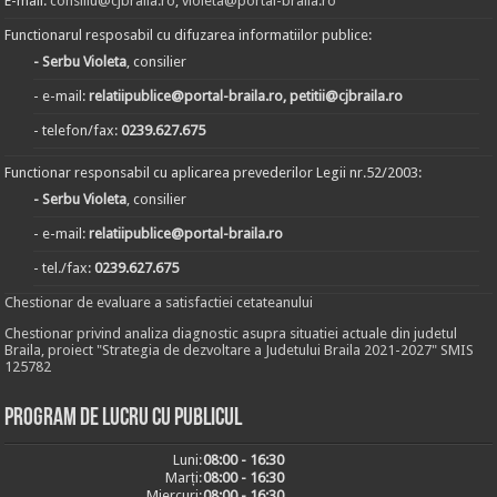
E-mail:
consiliu@cjbraila.ro
,
violeta@portal-braila.ro
Functionarul resposabil cu difuzarea informatiilor publice:
- Serbu Violeta
, consilier
- e-mail:
relatiipublice@portal-braila.ro, petitii@cjbraila.ro
- telefon/fax:
0239.627.675
Functionar responsabil cu aplicarea prevederilor Legii nr.52/2003:
- Serbu Violeta
, consilier
- e-mail:
relatiipublice@portal-braila.ro
- tel./fax:
0239.627.675
Chestionar de evaluare a satisfactiei cetateanului
Chestionar privind analiza diagnostic asupra situatiei actuale din judetul
Braila, proiect "Strategia de dezvoltare a Judetului Braila 2021-2027" SMIS
125782
Program de lucru cu publicul
Luni:
08:00 - 16:30
Marți:
08:00 - 16:30
Miercuri:
08:00 - 16:30