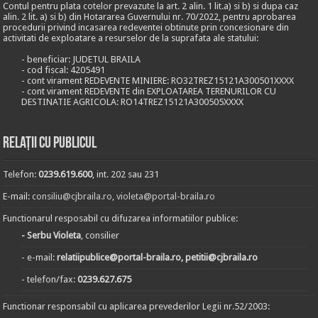
Contul pentru plata cotelor prevazute la art. 2 alin. 1 lit.a) si b) si dupa caz
alin. 2 lit. a) si b) din Hotararea Guvernului nr. 70/2022, pentru aprobarea
procedurii privind incasarea redeventei obtinute prin concesionare din
activitati de exploatare a resurselor de la suprafata ale statului:
- beneficiar: JUDETUL BRAILA
- cod fiscal: 4205491
- cont virament REDEVENTE MINIERE: RO32TREZ15121A300501XXXX
- cont virament REDEVENTE din EXPLOATAREA TERENURILOR CU
DESTINATIE AGRICOLA: RO14TREZ15121A300505XXXX
Relații cu publicul
Telefon:
0239.619.600
, int. 202 sau 231
E-mail:
consiliu@cjbraila.ro
,
violeta@portal-braila.ro
Functionarul resposabil cu difuzarea informatiilor publice:
- Serbu Violeta
, consilier
- e-mail:
relatiipublice@portal-braila.ro, petitii@cjbraila.ro
- telefon/fax:
0239.627.675
Functionar responsabil cu aplicarea prevederilor Legii nr.52/2003: