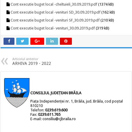
Cont executie buget local -cheltuieli_30.09.2019.pdf
(1374 kB)
Cont executie buget local -venituri SD_30.09.2019.pdf
(162 kB)
Cont executie buget local -venituri SF_30.09.2019.pdf
(210 kB)
Cont executie buget local- venituri_30.09.2019.pdf
(319 kB)
Articolul anterior
ARHIVA 2019 - 2022
CONSILIUL JUDEȚEAN BRĂILA
Piața Independenței nr. 1, Brăila, jud. Brăila, cod poștal
810210
Telefon:
0239.619.600
Fax:
0239.611.765
E-mail:
consiliu@cjbraila.ro