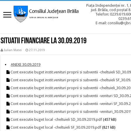
Piața Independenței nr. 1, 
jud. Brăila, cod poștal 
Telefon: 0239.619.600
0239.6
E-mail: consiliu@cjbra
Situatii financiare la 30.09.2019
Iulian Matei
27.11.2019
ANEXE 30.09.2019
Cont executie buget instit.venituri proprii si subventii -cheltuieli SD_30.
Cont executie buget instit.venituri proprii si subventii -cheltuieli SF_30.0
Cont executie buget instit.venituri proprii si subventii -cheltuieli_30.09.2
Cont executie buget instit.venituri proprii si subventii -venituri SD_30.09
Cont executie buget instit.venituri proprii si subventii -venituri SF_30.09
Cont executie buget instit.venituri proprii si subventii -venituri_30.09.20
Cont executie buget local -cheltuieli SD_30.09.2019.pdf
(457 kB)
Cont executie buget local -cheltuieli SF_30.09.2019.pdf
(821 kB)