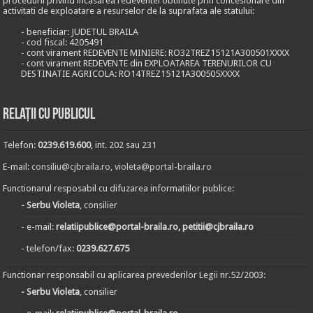
procedurii privind incasarea redeventei obtinute prin concesionare din
activitati de exploatare a resurselor de la suprafata ale statului:
- beneficiar: JUDETUL BRAILA
- cod fiscal: 4205491
- cont virament REDEVENTE MINIERE: RO32TREZ15121A300501XXXX
- cont virament REDEVENTE din EXPLOATAREA TERENURILOR CU
DESTINATIE AGRICOLA: RO14TREZ15121A300505XXXX
Relații cu publicul
Telefon:
0239.619.600
, int. 202 sau 231
E-mail:
consiliu@cjbraila.ro
,
violeta@portal-braila.ro
Functionarul resposabil cu difuzarea informatiilor publice:
- Serbu Violeta
, consilier
- e-mail:
relatiipublice@portal-braila.ro, petitii@cjbraila.ro
- telefon/fax:
0239.627.675
Functionar responsabil cu aplicarea prevederilor Legii nr.52/2003:
- Serbu Violeta
, consilier