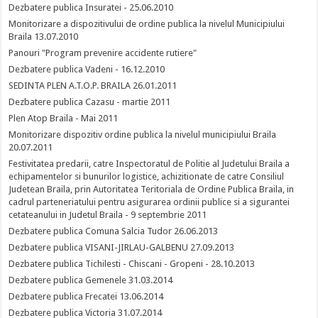
Dezbatere publica Insuratei - 25.06.2010
Monitorizare a dispozitivului de ordine publica la nivelul Municipiului
Braila 13.07.2010
Panouri "Program prevenire accidente rutiere"
Dezbatere publica Vadeni - 16.12.2010
SEDINTA PLEN A.T.O.P. BRAILA 26.01.2011
Dezbatere publica Cazasu - martie 2011
Plen Atop Braila - Mai 2011
Monitorizare dispozitiv ordine publica la nivelul municipiului Braila
20.07.2011
Festivitatea predarii, catre Inspectoratul de Politie al Judetului Braila a
echipamentelor si bunurilor logistice, achizitionate de catre Consiliul
Judetean Braila, prin Autoritatea Teritoriala de Ordine Publica Braila, in
cadrul parteneriatului pentru asigurarea ordinii publice si a sigurantei
cetateanului in Judetul Braila - 9 septembrie 2011
Dezbatere publica Comuna Salcia Tudor 26.06.2013
Dezbatere publica VISANI-JIRLAU-GALBENU 27.09.2013
Dezbatere publica Tichilesti - Chiscani - Gropeni - 28.10.2013
Dezbatere publica Gemenele 31.03.2014
Dezbatere publica Frecatei 13.06.2014
Dezbatere publica Victoria 31.07.2014