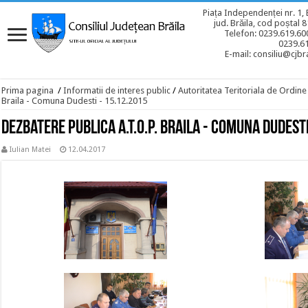
Piața Independenței nr. 1, 
jud. Brăila, cod poștal 
Telefon: 0239.619.600
0239.6
E-mail: consiliu@cjbra
Prima pagina
/
Informatii de interes public
/
Autoritatea Teritoriala de Ordine
Braila - Comuna Dudesti - 15.12.2015
Dezbatere publica A.T.O.P. Braila - Comuna Dudest
Iulian Matei
12.04.2017