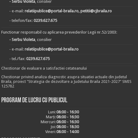
- Serbu Violeta
, consilier
- e-mail:
relatiipublice@portal-braila.ro, petitii@cjbraila.ro
- telefon/fax:
0239.627.675
Functionar responsabil cu aplicarea prevederilor Legii nr.52/2003:
- Serbu Violeta
, consilier
- e-mail:
relatiipublice@portal-braila.ro
- tel./fax:
0239.627.675
Chestionar de evaluare a satisfactiei cetateanului
Chestionar privind analiza diagnostic asupra situatiei actuale din judetul
Braila, proiect "Strategia de dezvoltare a Judetului Braila 2021-2027" SMIS
125782
Program de lucru cu publicul
Luni:
08:00 - 16:30
Marți:
08:00 - 16:30
Miercuri:
08:00 - 16:30
Joi:
08:00 - 18:30
Vineri:
08:00 - 14:00