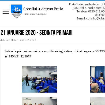
Piața Independenței nr. 1, 
jud. Brăila, cod poștal 
Telefon: 0239.619.600
0239.6
E-mail: consiliu@cjbra
21 ianuarie 2020 - Sedinta primari
Iulian Matei
28.01.2020
Intalnire primari comunicare modificari legislative privind Legea nr 50/1991
nr 3454/31.12.2019