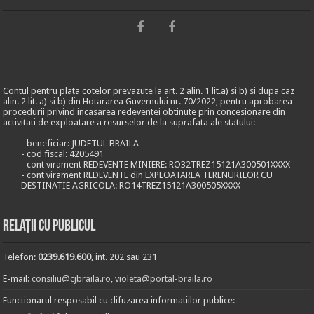
Contul pentru plata cotelor prevazute la art. 2 alin. 1 lit.a) si b) si dupa caz
alin. 2 lit. a) si b) din Hotararea Guvernului nr. 70/2022, pentru aprobarea
procedurii privind incasarea redeventei obtinute prin concesionare din
activitati de exploatare a resurselor de la suprafata ale statului:
- beneficiar: JUDETUL BRAILA
- cod fiscal: 4205491
- cont virament REDEVENTE MINIERE: RO32TREZ15121A300501XXXX
- cont virament REDEVENTE din EXPLOATAREA TERENURILOR CU
DESTINATIE AGRICOLA: RO14TREZ15121A300505XXXX
Relații cu publicul
Telefon:
0239.619.600
, int. 202 sau 231
E-mail:
consiliu@cjbraila.ro
,
violeta@portal-braila.ro
Functionarul resposabil cu difuzarea informatiilor publice: