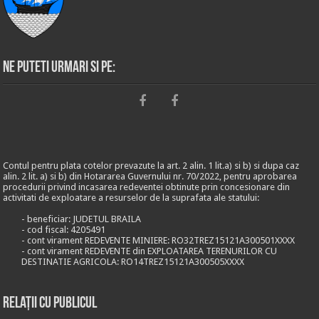
Ne puteti urmari si pe:
Contul pentru plata cotelor prevazute la art. 2 alin. 1 lit.a) si b) si dupa caz
alin. 2 lit. a) si b) din Hotararea Guvernului nr. 70/2022, pentru aprobarea
procedurii privind incasarea redeventei obtinute prin concesionare din
activitati de exploatare a resurselor de la suprafata ale statului:
- beneficiar: JUDETUL BRAILA
- cod fiscal: 4205491
- cont virament REDEVENTE MINIERE: RO32TREZ15121A300501XXXX
- cont virament REDEVENTE din EXPLOATAREA TERENURILOR CU
DESTINATIE AGRICOLA: RO14TREZ15121A300505XXXX
Relații cu publicul