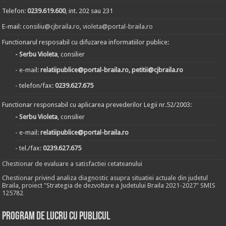
Telefon:
0239.619.600
, int. 202 sau 231
E-mail:
consiliu@cjbraila.ro
,
violeta@portal-braila.ro
Functionarul resposabil cu difuzarea informatiilor publice:
- Serbu Violeta
, consilier
- e-mail:
relatiipublice@portal-braila.ro, petitii@cjbraila.ro
- telefon/fax:
0239.627.675
Functionar responsabil cu aplicarea prevederilor Legii nr.52/2003:
- Serbu Violeta
, consilier
- e-mail:
relatiipublice@portal-braila.ro
- tel./fax:
0239.627.675
Chestionar de evaluare a satisfactiei cetateanului
Chestionar privind analiza diagnostic asupra situatiei actuale din judetul
Braila, proiect "Strategia de dezvoltare a Judetului Braila 2021-2027" SMIS
125782
Program de lucru cu publicul