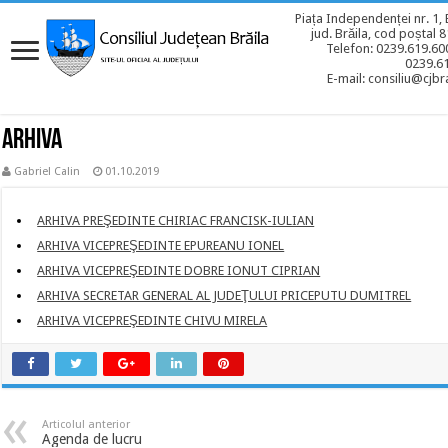
Piața Independenței nr. 1, 
jud. Brăila, cod poștal 
Telefon: 0239.619.600
0239.6
E-mail: consiliu@cjbra
ARHIVA
Gabriel Calin
01.10.2019
ARHIVA PREŞEDINTE CHIRIAC FRANCISK-IULIAN
ARHIVA VICEPREŞEDINTE EPUREANU IONEL
ARHIVA VICEPREŞEDINTE DOBRE IONUT CIPRIAN
ARHIVA SECRETAR GENERAL AL JUDEŢULUI PRICEPUTU DUMITREL
ARHIVA VICEPREŞEDINTE CHIVU MIRELA
Articolul anterior
Agenda de lucru