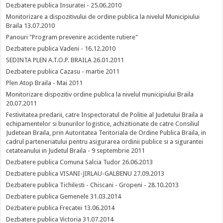
Dezbatere publica Insuratei - 25.06.2010
Monitorizare a dispozitivului de ordine publica la nivelul Municipiului
Braila 13.07.2010
Panouri "Program prevenire accidente rutiere"
Dezbatere publica Vadeni - 16.12.2010
SEDINTA PLEN A.T.O.P. BRAILA 26.01.2011
Dezbatere publica Cazasu - martie 2011
Plen Atop Braila - Mai 2011
Monitorizare dispozitiv ordine publica la nivelul municipiului Braila
20.07.2011
Festivitatea predarii, catre Inspectoratul de Politie al Judetului Braila a
echipamentelor si bunurilor logistice, achizitionate de catre Consiliul
Judetean Braila, prin Autoritatea Teritoriala de Ordine Publica Braila, in
cadrul parteneriatului pentru asigurarea ordinii publice si a sigurantei
cetateanului in Judetul Braila - 9 septembrie 2011
Dezbatere publica Comuna Salcia Tudor 26.06.2013
Dezbatere publica VISANI-JIRLAU-GALBENU 27.09.2013
Dezbatere publica Tichilesti - Chiscani - Gropeni - 28.10.2013
Dezbatere publica Gemenele 31.03.2014
Dezbatere publica Frecatei 13.06.2014
Dezbatere publica Victoria 31.07.2014