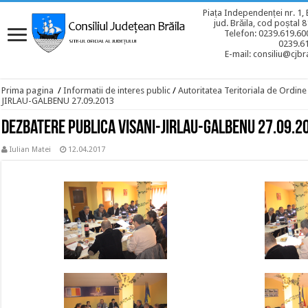
Piața Independenței nr. 1, 
jud. Brăila, cod poștal 
Telefon: 0239.619.600
0239.6
E-mail: consiliu@cjbra
Prima pagina
/
Informatii de interes public
/
Autoritatea Teritoriala de Ordine
JIRLAU-GALBENU 27.09.2013
Dezbatere publica VISANI-JIRLAU-GALBENU 27.09.2
Iulian Matei
12.04.2017