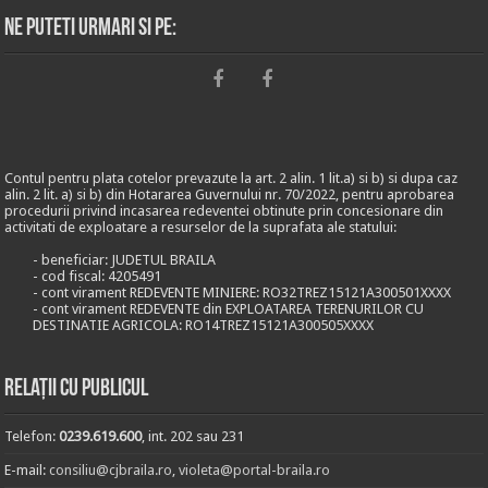
Ne puteti urmari si pe:
Contul pentru plata cotelor prevazute la art. 2 alin. 1 lit.a) si b) si dupa caz
alin. 2 lit. a) si b) din Hotararea Guvernului nr. 70/2022, pentru aprobarea
procedurii privind incasarea redeventei obtinute prin concesionare din
activitati de exploatare a resurselor de la suprafata ale statului:
- beneficiar: JUDETUL BRAILA
- cod fiscal: 4205491
- cont virament REDEVENTE MINIERE: RO32TREZ15121A300501XXXX
- cont virament REDEVENTE din EXPLOATAREA TERENURILOR CU
DESTINATIE AGRICOLA: RO14TREZ15121A300505XXXX
Relații cu publicul
Telefon:
0239.619.600
, int. 202 sau 231
E-mail:
consiliu@cjbraila.ro
,
violeta@portal-braila.ro