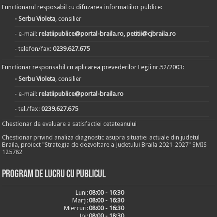
Functionarul resposabil cu difuzarea informatiilor publice:
- Serbu Violeta
, consilier
- e-mail:
relatiipublice@portal-braila.ro, petitii@cjbraila.ro
- telefon/fax:
0239.627.675
Functionar responsabil cu aplicarea prevederilor Legii nr.52/2003:
- Serbu Violeta
, consilier
- e-mail:
relatiipublice@portal-braila.ro
- tel./fax:
0239.627.675
Chestionar de evaluare a satisfactiei cetateanului
Chestionar privind analiza diagnostic asupra situatiei actuale din judetul
Braila, proiect "Strategia de dezvoltare a Judetului Braila 2021-2027" SMIS
125782
Program de lucru cu publicul
Luni:
08:00 - 16:30
Marți:
08:00 - 16:30
Miercuri:
08:00 - 16:30
Joi:
08:00 - 18:30