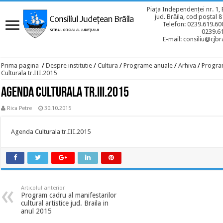
Piața Independenței nr. 1, 
jud. Brăila, cod poștal 
Telefon: 0239.619.600
0239.6
E-mail: consiliu@cjbra
Prima pagina
/
Despre institutie
/
Cultura
/
Programe anuale
/
Arhiva
/
Program
Culturala tr.III.2015
Agenda Culturala tr.III.2015
Rica Petre
30.10.2015
Agenda Culturala tr.III.2015
Articolul anterior
Program cadru al manifestarilor
cultural artistice jud. Braila in
anul 2015