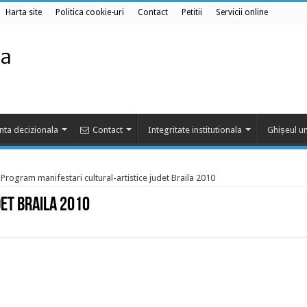
Harta site
Politica cookie-uri
Contact
Petitii
Servicii online
nta decizionala
Contact
Integritate institutionala
Ghișeul un
Program manifestari cultural-artistice judet Braila 2010
et Braila 2010