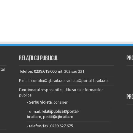
Relații cu publicul
Pr
tal
Telefon:
0239.619.600
, int. 202 sau 231
E-mail:
consiliu@cjbraila.ro
,
violeta@portal-braila.ro
Functionarul resposabil cu difuzarea informatiilor
publice:
Pr
- Serbu Violeta
, consilier
- e-mail:
relatiipublice@portal-
braila.ro, petitii@cjbraila.ro
- telefon/fax:
0239.627.675