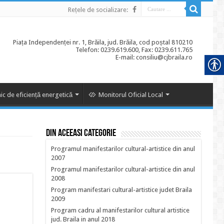
Rețele de socializare:
Piața Independenței nr. 1, Brăila, jud. Brăila, cod poștal 810210
Telefon: 0239.619.600, Fax: 0239.611.765
E-mail: consiliu@cjbraila.ro
ic de eficiență energetică
Monitorul Oficial Local
Din aceeasi categorie
Programul manifestarilor cultural-artistice din anul
2007
Programul manifestarilor cultural-artistice din anul
2008
Program manifestari cultural-artistice judet Braila
2009
Program cadru al manifestarilor cultural artistice
jud. Braila in anul 2018