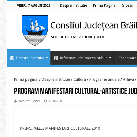
Despre institutie
Prima Pagina
Glosar
VINERI, 7 AUGUST 2026
Despre institutie
Informatii de interes public
Transpare
Prima pagina
/
Despre institutie
/
Cultura
/
Programe anuale
/
Arhiva
/
Program manifestari cultural-artistice jud
Nicoleta Lefter
06.10.2010
PRINCIPALELE MANIFESTARI CULTURALE 2010