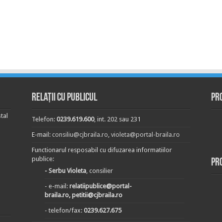
Relații cu publicul
Pr
tal
Telefon:
0239.619.600
, int. 202 sau 231
E-mail:
consiliu@cjbraila.ro
,
violeta@portal-braila.ro
Functionarul resposabil cu difuzarea informatiilor
publice:
Pr
- Serbu Violeta
, consilier
- e-mail:
relatiipublice@portal-
braila.ro, petitii@cjbraila.ro
- telefon/fax:
0239.627.675