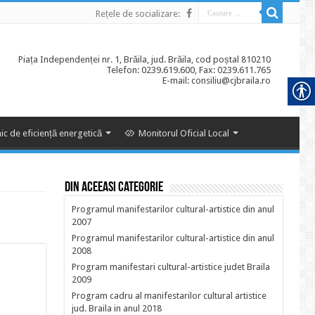
Rețele de socializare:
Piața Independenței nr. 1, Brăila, jud. Brăila, cod poștal 810210
Telefon: 0239.619.600, Fax: 0239.611.765
E-mail: consiliu@cjbraila.ro
ic de eficiență energetică
Monitorul Oficial Local
Din aceeasi categorie
Programul manifestarilor cultural-artistice din anul
2007
Programul manifestarilor cultural-artistice din anul
2008
Program manifestari cultural-artistice judet Braila
2009
Program cadru al manifestarilor cultural artistice
jud. Braila in anul 2018