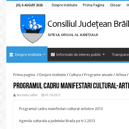
Despre institutie
Prima Pagina
Glosar
H
JOI, 6 AUGUST 2026
Despre institutie
Informatii de interes public
Transpare
Prima pagina
/
Despre institutie
/
Cultura
/
Programe anuale
/
Arhiva
/
Programul cadru manifestari cultural-arti
Nicoleta Lefter
01.10.2013
Programul cadru manifestari cultural-artistice 2013
Agenda culturala a judetului Braila pe tr.I.2013