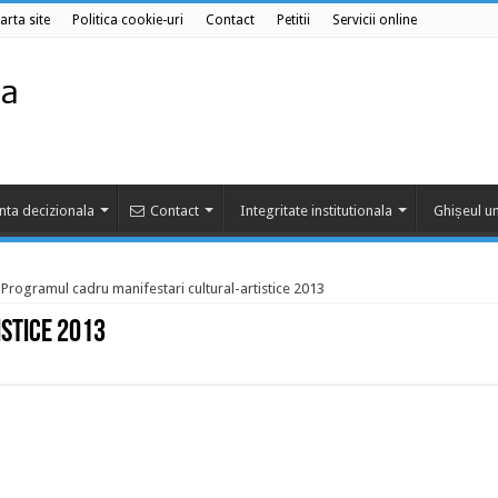
arta site
Politica cookie-uri
Contact
Petitii
Servicii online
nta decizionala
Contact
Integritate institutionala
Ghișeul un
Programul cadru manifestari cultural-artistice 2013
stice 2013