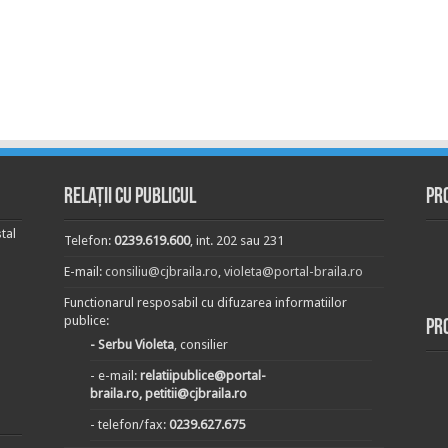
Relații cu publicul
Pr
tal
Telefon:
0239.619.600
, int. 202 sau 231
E-mail:
consiliu@cjbraila.ro
,
violeta@portal-braila.ro
Functionarul resposabil cu difuzarea informatiilor
publice:
Pr
- Serbu Violeta
, consilier
- e-mail:
relatiipublice@portal-
braila.ro, petitii@cjbraila.ro
- telefon/fax:
0239.627.675