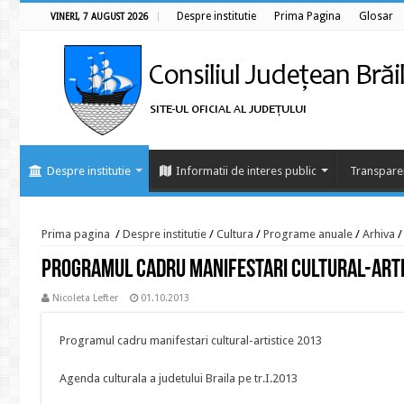
Despre institutie
Prima Pagina
Glosar
VINERI, 7 AUGUST 2026
Despre institutie
Informatii de interes public
Transpare
Prima pagina
/
Despre institutie
/
Cultura
/
Programe anuale
/
Arhiva
/
Programul cadru manifestari cultural-arti
Nicoleta Lefter
01.10.2013
Programul cadru manifestari cultural-artistice 2013
Agenda culturala a judetului Braila pe tr.I.2013