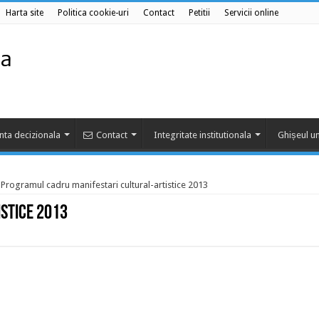
Harta site
Politica cookie-uri
Contact
Petitii
Servicii online
nta decizionala
Contact
Integritate institutionala
Ghișeul un
Programul cadru manifestari cultural-artistice 2013
stice 2013