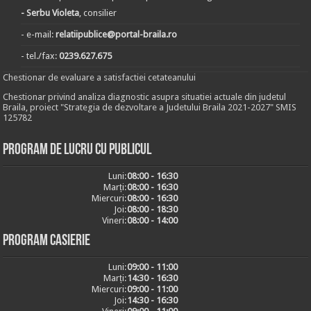
- Serbu Violeta
, consilier
- e-mail:
relatiipublice@portal-braila.ro
- tel./fax:
0239.627.675
Chestionar de evaluare a satisfactiei cetateanului
Chestionar privind analiza diagnostic asupra situatiei actuale din judetul
Braila, proiect "Strategia de dezvoltare a Judetului Braila 2021-2027" SMIS
125782
Program de lucru cu publicul
Luni:
08:00 - 16:30
Marți:
08:00 - 16:30
Miercuri:
08:00 - 16:30
Joi:
08:00 - 18:30
Vineri:
08:00 - 14:00
Program casierie
Luni:
09:00 - 11:00
Marți:
14:30 - 16:30
Miercuri:
09:00 - 11:00
Joi:
14:30 - 16:30