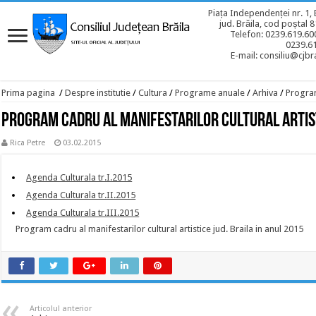
Piața Independenței nr. 1, 
jud. Brăila, cod poștal 
Telefon: 0239.619.600
0239.6
E-mail: consiliu@cjbra
Prima pagina
/
Despre institutie
/
Cultura
/
Programe anuale
/
Arhiva
/
Program
Program cadru al manifestarilor cultural artist
Rica Petre
03.02.2015
Agenda Culturala tr.I.2015
Agenda Culturala tr.II.2015
Agenda Culturala tr.III.2015
Program cadru al manifestarilor cultural artistice jud. Braila in anul 2015
Articolul anterior