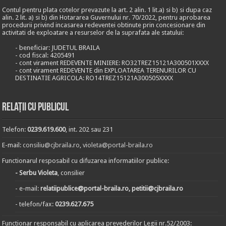
Contul pentru plata cotelor prevazute la art. 2 alin. 1 lit.a) si b) si dupa caz
alin. 2 lit. a) si b) din Hotararea Guvernului nr. 70/2022, pentru aprobarea
procedurii privind incasarea redeventei obtinute prin concesionare din
activitati de exploatare a resurselor de la suprafata ale statului:
- beneficiar: JUDETUL BRAILA
- cod fiscal: 4205491
- cont virament REDEVENTE MINIERE: RO32TREZ15121A300501XXXX
- cont virament REDEVENTE din EXPLOATAREA TERENURILOR CU
DESTINATIE AGRICOLA: RO14TREZ15121A300505XXXX
Relații cu publicul
Telefon:
0239.619.600
, int. 202 sau 231
E-mail:
consiliu@cjbraila.ro
,
violeta@portal-braila.ro
Functionarul resposabil cu difuzarea informatiilor publice:
- Serbu Violeta
, consilier
- e-mail:
relatiipublice@portal-braila.ro, petitii@cjbraila.ro
- telefon/fax:
0239.627.675
Functionar responsabil cu aplicarea prevederilor Legii nr.52/2003: