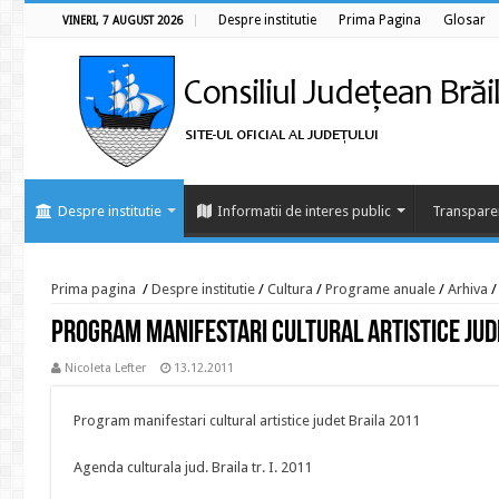
Despre institutie
Prima Pagina
Glosar
VINERI, 7 AUGUST 2026
Despre institutie
Informatii de interes public
Transpare
Prima pagina
/
Despre institutie
/
Cultura
/
Programe anuale
/
Arhiva
/
Program manifestari cultural artistice jud
Nicoleta Lefter
13.12.2011
Program manifestari cultural artistice judet Braila 2011
Agenda culturala jud. Braila tr. I. 2011