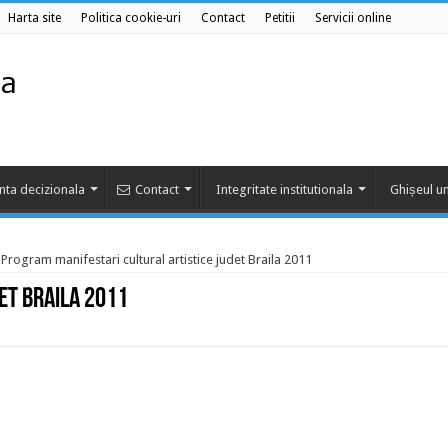
Harta site
Politica cookie-uri
Contact
Petitii
Servicii online
nta decizionala
Contact
Integritate institutionala
Ghișeul un
Program manifestari cultural artistice judet Braila 2011
et Braila 2011