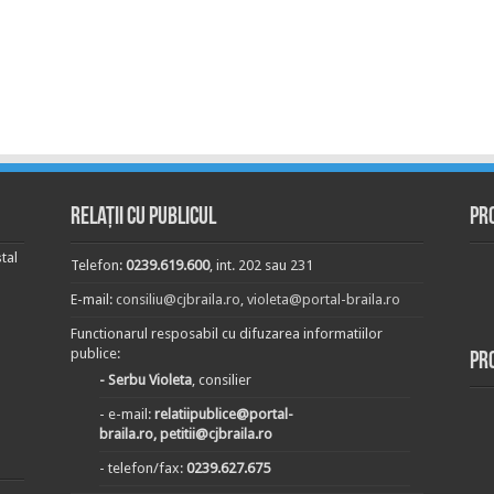
Relații cu publicul
Pr
tal
Telefon:
0239.619.600
, int. 202 sau 231
E-mail:
consiliu@cjbraila.ro
,
violeta@portal-braila.ro
Functionarul resposabil cu difuzarea informatiilor
publice:
Pr
- Serbu Violeta
, consilier
- e-mail:
relatiipublice@portal-
braila.ro, petitii@cjbraila.ro
- telefon/fax:
0239.627.675