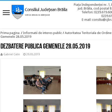
Piața Independenței nr. 1, 
jud. Brăila, cod poștal 
Telefon: 0239.619.600
0239.6
E-mail: consiliu@cjbra
Prima pagina
/
Informatii de interes public
/
Autoritatea Teritoriala de Ordine
Gemenele 28.05.2019
Dezbatere publica Gemenele 28.05.2019
Gabriel Calin
29.05.2019