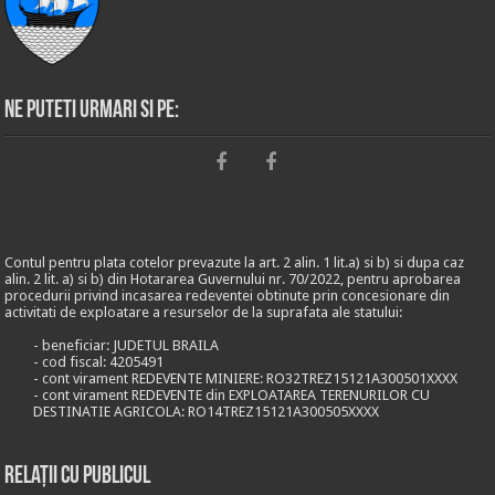
Ne puteti urmari si pe:
Contul pentru plata cotelor prevazute la art. 2 alin. 1 lit.a) si b) si dupa caz
alin. 2 lit. a) si b) din Hotararea Guvernului nr. 70/2022, pentru aprobarea
procedurii privind incasarea redeventei obtinute prin concesionare din
activitati de exploatare a resurselor de la suprafata ale statului:
- beneficiar: JUDETUL BRAILA
- cod fiscal: 4205491
- cont virament REDEVENTE MINIERE: RO32TREZ15121A300501XXXX
- cont virament REDEVENTE din EXPLOATAREA TERENURILOR CU
DESTINATIE AGRICOLA: RO14TREZ15121A300505XXXX
Relații cu publicul