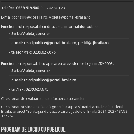
Telefon:
0239.619.600
, int. 202 sau 231
E-mail:
consiliu@cjbraila.ro
,
violeta@portal-braila.ro
Functionarul resposabil cu difuzarea informatiilor publice:
- Serbu Violeta
, consilier
- e-mail:
relatiipublice@portal-braila.ro, petitii@cjbraila.ro
- telefon/fax:
0239.627.675
Functionar responsabil cu aplicarea prevederilor Legii nr.52/2003:
- Serbu Violeta
, consilier
- e-mail:
relatiipublice@portal-braila.ro
- tel./fax:
0239.627.675
Chestionar de evaluare a satisfactiei cetateanului
Chestionar privind analiza diagnostic asupra situatiei actuale din judetul
Braila, proiect "Strategia de dezvoltare a Judetului Braila 2021-2027" SMIS
125782
Program de lucru cu publicul