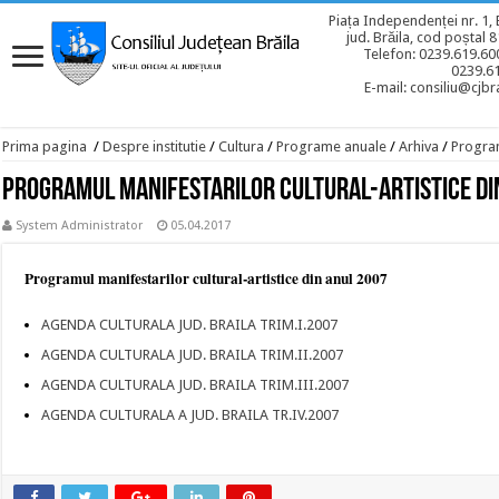
Piața Independenței nr. 1, 
jud. Brăila, cod poștal 
Telefon: 0239.619.600
0239.6
E-mail: consiliu@cjbra
Prima pagina
/
Despre institutie
/
Cultura
/
Programe anuale
/
Arhiva
/
Program
Programul manifestarilor cultural-artistice di
System Administrator
05.04.2017
Programul manifestarilor cultural-artistice din anul 2007
AGENDA CULTURALA JUD. BRAILA TRIM.I.2007
AGENDA CULTURALA JUD. BRAILA TRIM.II.2007
AGENDA CULTURALA JUD. BRAILA TRIM.III.2007
AGENDA CULTURALA A JUD. BRAILA TR.IV.2007