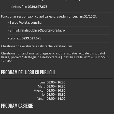
- telefon/fax:
0239.627.675
Functionar responsabil cu aplicarea prevederilor Legii nr.52/2003:
- Serbu Violeta
, consilier
- e-mail:
relatiipublice@portal-braila.ro
- tel./fax:
0239.627.675
Chestionar de evaluare a satisfactiei cetateanului
Chestionar privind analiza diagnostic asupra situatiei actuale din judetul
Braila, proiect "Strategia de dezvoltare a Judetului Braila 2021-2027" SMIS
125782
Program de lucru cu publicul
Luni:
08:00 - 16:30
Marți:
08:00 - 16:30
Miercuri:
08:00 - 16:30
Joi:
08:00 - 18:30
Vineri:
08:00 - 14:00
Program casierie