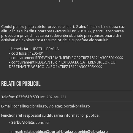
Contul pentru plata cotelor prevazute la art. 2 alin. 1 lit.a) si b) si dupa caz
alin. 2 lit. a) si b) din Hotararea Guvernului nr. 70/2022, pentru aprobarea
procedurii privind incasarea redeventei obtinute prin concesionare din
activitati de exploatare a resurselor de la suprafata ale statului:
- beneficiar: JUDETUL BRAILA
- cod fiscal: 4205491
- cont virament REDEVENTE MINIERE: RO32TREZ15121A300501XXXX
- cont virament REDEVENTE din EXPLOATAREA TERENURILOR CU
DESTINATIE AGRICOLA: RO14TREZ15121A300505XXXX
Relații cu publicul
Telefon:
0239.619.600
, int. 202 sau 231
E-mail:
consiliu@cjbraila.ro
,
violeta@portal-braila.ro
Functionarul resposabil cu difuzarea informatiilor publice:
- Serbu Violeta
, consilier
- e-mail:
relatiipublice@portal-braila.ro, petitii@cjbraila.ro