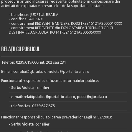
procedurii privind incasarea redeventei obtinute prin concesionare din
activitati de exploatare a resurselor de la suprafata ale statului:
- beneficiar: JUDETUL BRAILA
- cod fiscal: 4205491
- cont virament REDEVENTE MINIERE: RO32TREZ15121A300501XXXX
- cont virament REDEVENTE din EXPLOATAREA TERENURILOR CU
DESTINATIE AGRICOLA: RO14TREZ15121A300505XXXX
Relații cu publicul
Telefon:
0239.619.600
, int. 202 sau 231
E-mail:
consiliu@cjbraila.ro
,
violeta@portal-braila.ro
Functionarul resposabil cu difuzarea informatiilor publice:
- Serbu Violeta
, consilier
- e-mail:
relatiipublice@portal-braila.ro, petitii@cjbraila.ro
- telefon/fax:
0239.627.675
Functionar responsabil cu aplicarea prevederilor Legii nr.52/2003:
- Serbu Violeta
, consilier