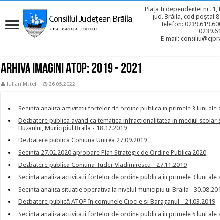
Piața Independenței nr. 1, 
jud. Brăila, cod poștal 
Telefon: 0239.619.600
0239.6
E-mail: consiliu@cjbra
Arhiva imagini ATOP: 2019 - 2021
Iulian Matei
26.05.2022
Sedinta analiza activitatii fortelor de ordine publica in primele 3 luni ale
Dezbatere publica avand ca tematica infractionalitatea in mediul scolar si 
Buzaului, Municipiul Braila - 18.12.2019
Dezbatere publica Comuna Unirea 27.09.2019
Sedinta 27.02.2020 aprobare Plan Strategic de Ordine Publica 2020
Dezbatere publica Comuna Tudor Vladimirescu - 27.11.2019
Sedinta analiza activitatii fortelor de ordine publica in primele 9 luni ale
Sedinta analiza situatie operativa la nivelul municipiului Braila - 30.08.20
Dezbatere publică ATOP în comunele Ciocile și Baraganul - 21.03.2019
Sedinta analiza activitatii fortelor de ordine publica in primele 6 luni ale