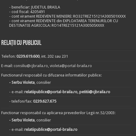
- beneficiar: JUDETUL BRAILA
- cod fiscal: 4205491
- cont virament REDEVENTE MINIERE: RO32TREZ15121A300501XXXX
- cont virament REDEVENTE din EXPLOATAREA TERENURILOR CU
DESTINATIE AGRICOLA: RO14TREZ15121A300505XXXX
Relații cu publicul
Telefon:
0239.619.600
, int. 202 sau 231
E-mail:
consiliu@cjbraila.ro
,
violeta@portal-braila.ro
Functionarul resposabil cu difuzarea informatiilor publice:
- Serbu Violeta
, consilier
- e-mail:
relatiipublice@portal-braila.ro, petitii@cjbraila.ro
- telefon/fax:
0239.627.675
Functionar responsabil cu aplicarea prevederilor Legii nr.52/2003:
- Serbu Violeta
, consilier
- e-mail:
relatiipublice@portal-braila.ro