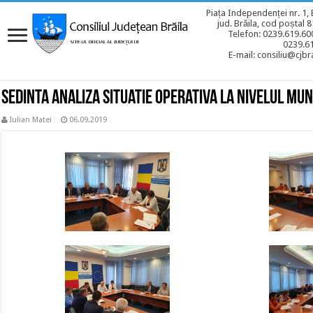
Piața Independenței nr. 1, 
jud. Brăila, cod poștal 
Telefon: 0239.619.600
0239.6
E-mail: consiliu@cjbra
Sedinta analiza situatie operativa la nivelul muni
Iulian Matei
06.09.2019