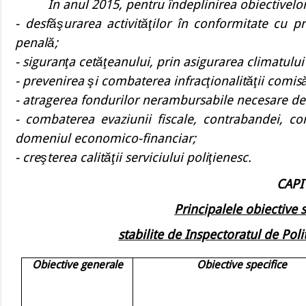
În anul 2015, pentru îndeplinirea obiectivelor 
- desfăşurarea activităţilor în conformitate cu 
penală;
- siguranţa cetăţeanului, prin asigurarea climatului
- prevenirea şi combaterea infracţionalităţii comisă
- atragerea fondurilor nerambursabile necesare dezv
- combaterea evaziunii fiscale, contrabandei, coru
domeniul economico-financiar;
- creşterea calităţii serviciului poliţienesc.
CAPI
Principalele obiective s
stabilite de Inspectoratul de Pol
Obiective generale
Obiective specifice