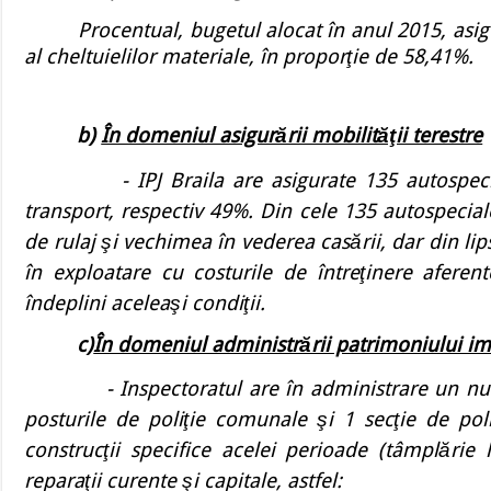
Procentual, bugetul alocat în anul 2015, asigur
al cheltuielilor materiale, în proporţie de 58,41%.
b)
În domeniul asigurării mobilităţii terestre
-
IPJ Braila are asigurate 135 autospec
transport, respectiv 49%. Din cele 135 autospeci
de rulaj şi vechimea în vederea casării, dar din li
în exploatare cu costurile de întreţinere afer
îndeplini aceleaşi condiţii.
c)
În domeniul administrării patrimoniului im
-
Inspectoratul are în administrare un n
posturile de poliţie comunale şi 1 secţie de poli
construcţii specifice acelei perioade (tâmplări
reparaţii curente şi capitale, astfel: