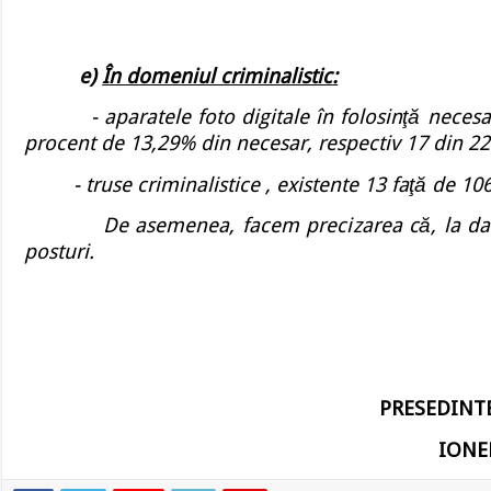
e)
Î
n domeniul criminalistic
:
- aparatele foto digitale în folosinţă necesar
procent de 13,29% din necesar, respectiv 17 din 22
- truse criminalistice , existente 13 faţă de 106
De asemenea, facem preci
zarea c
ă, la d
posturi.
PRESEDINTE
IONE