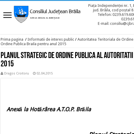
Piața Independenței nr. 1, 
jud. Brăila, cod poștal 
Telefon: 0239.619.600
0239.6
E-mail: consiliu@cjbra
Prima pagina
/
Informatii de interes public
/
Autoritatea Teritoriala de Ordine
Ordine Publica Braila pentru anul 2015
Planul Strategic de Ordine Publica al Autoritatii
2015
Dragos Croitoru
02.04.2015
Anexă la Hotărârea A.T.O.P. Brăila