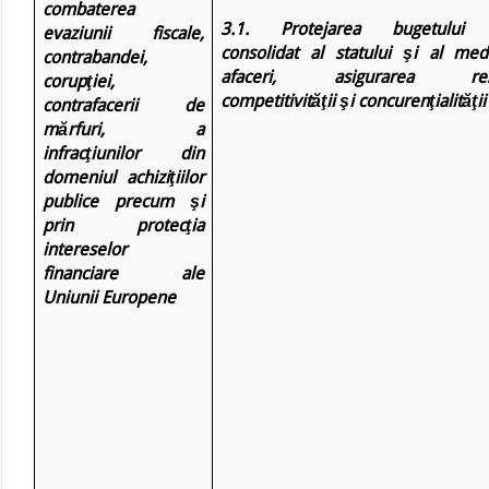
combaterea
3.1. Protejarea bugetului 
evaziunii fiscale,
consolidat al statului şi al med
contrabandei,
afaceri, asigurarea respe
corupţiei,
competitivităţii şi concurenţialităţii
contrafacerii de
mărfuri, a
infracţiunilor din
domeniul achiziţiilor
publice precum şi
prin protecţia
intereselor
financiare ale
Uniunii Europene