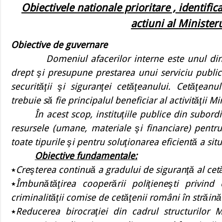
Obiectivele nationale prioritare , identifi
actiuni al Minister
Obiective de guvernare
.
Domeniul afacerilor interne este unul di
drept şi presupune prestarea unui serviciu public
securităţii şi siguranţei cetăţeanului. Cetăţeanu
trebuie să fie principalul beneficiar al activităţii Mi
În acest scop, instituţiile publice din subor
resursele (umane, materiale şi financiare) pentru
toate tipurile şi pentru soluţionarea eficientă a situ
Obiective fundamentale:
٭
Creşterea continuă a gradului de siguranţă al cetă
٭
Îmbunătăţirea cooperării poliţieneşti privind 
criminalităţii comise de cetăţenii români în străină
٭
Reducerea birocraţiei din cadrul structurilor Mi