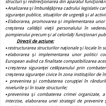
structuri şi redirecţionarea din aparatul funcţionăr
٭
Analizarea şi îmbunăţăţirea cadrului legislativ c
siguranţei publice, situaţiilor de urgenţă şi al activit
٭
Elaborarea, promovarea şi implementarea unor po
creşterea calităţii vieţii personalului în vederea
pompierului precum şi al celorlalţi funcţionari publi
Direcţii de acţiune:
٭
restructurarea structurilor naţionale şi locale în s
٭
elaborarea şi implementarea unor politici con
European având ca finalitate compatibilizarea acest
٭
creşterea siguranţei cetăţeanului prin combater
creşterea siguranţei civice în zona instituţiilor de 
٭
prevenirea şi combaterea corupţiei în rândurile
nivelurile şi în toate structurile;
٭
prevenirea şi combaterea crimei organizate, a tr
interzise, elaborarea unei strategii de prevenire 