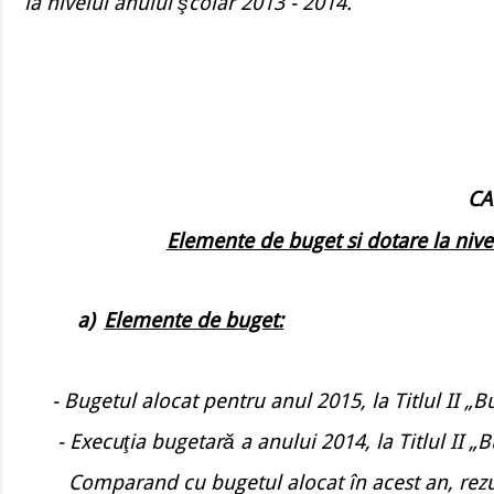
la nivelul anului şcolar 2013 - 2014.
CA
Elemente de buget si dotare la nivel
a)
Elemente de buget:
- Bugetul alocat pentru anul 2015, la Titlul II „Bun
- Execuţia bugetară a anului 2014, la Titlul II „Bun
Comparand cu bugetul alocat în acest an, rezultă