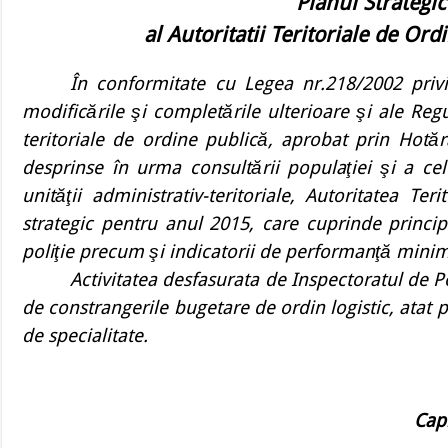
Planul Strategi
al Autoritatii Teritoriale de Or
În conformitate cu Legea nr.218/2002 privi
modificările şi completările ulterioare şi ale Reg
teritoriale de ordine publică, aprobat prin Hot
desprinse în urma consultării populaţiei şi a celo
unităţii administrativ-teritoriale, Autoritatea T
strategic pentru anul 2015, care cuprinde principa
poliţie precum şi indicatorii de performanţă minim
Activitatea desfasurata de Inspectoratul de Pol
de constrangerile bugetare de ordin logistic, atat
de specialitate.
Capi