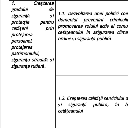
1. Creşterea
gradului de
1.1. Dezvoltarea unei politici co
siguranţă şi
domeniul prevenirii criminali
protecţie pentru
promovarea rolului activ al comun
cetăţeni prin
cetăţeanului în asigurarea clima
protejarea
ordine şi siguranţă publică
persoanei,
protejarea
patrimoniului,
siguranţa stradală şi
siguranţa rutieră.
1.2. Creşterea calităţii serviciului 
şi siguranţă publică, în ben
cetăţeanului