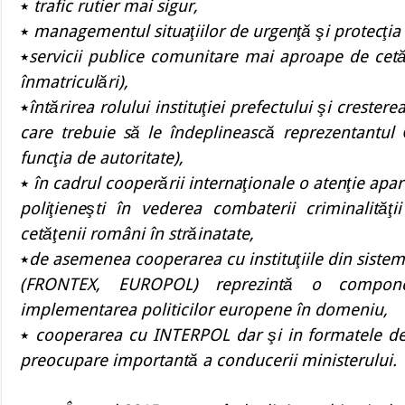
٭
trafic rutier mai sigur,
٭
managementul situaţiilor de urgenţă şi protecţia in
٭
servicii publice comunitare mai aproape de cetă
înmatriculări),
٭
întărirea rolului instituţiei prefectului şi crester
care trebuie să le îndeplinească reprezentantul 
funcţia de autoritate),
٭
în cadrul cooperării internaţionale o atenţie apa
poliţieneşti în vederea combaterii criminalităţi
cetăţenii români în străinatate,
٭
de asemenea cooperarea cu instituţiile din sistem
(FRONTEX, EUROPOL) reprezintă o component
implementarea politicilor europene în domeniu,
٭
cooperarea cu INTERPOL dar şi in formatele de
preocupare importantă a conducerii ministerului.