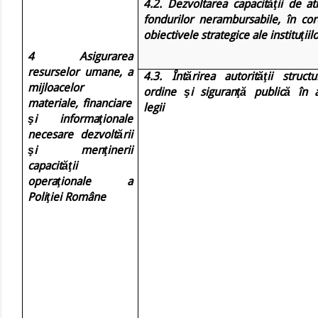
4.2. Dezvoltarea capacităţii de a
fondurilor nerambursabile, în cor
obiectivele strategice ale instituţiil
4 Asigurarea
resurselor umane, a
4.3. Întărirea autorităţii struct
mijloacelor
ordine şi siguranţă publică în a
materiale, financiare
legii
şi informaţionale
necesare dezvoltării
şi menţinerii
capacităţii
operaţionale a
Poliţiei Române