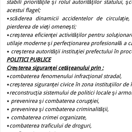
stabili priorităţile şi rolul autorităţilor statului, 
acestui flagel;
٭
scăderea dinamicii accidentelor de circulaţie
pierderea de vieţi omeneşti;
٭
creşterea eficienţei activităţilor pentru soluţiona
utilaje moderne şi perfecţionarea profesională a c
٭
creşterea autorităţii instituţiei prefectului în proc
POLITICI PUBLICE
Creşterea siguranţei cetăţeanului prin :
٭
combaterea fenomenului infracţional stradal,
٭
creşterea siguranţei civice în zona instituţiilor d
٭
reconstrucţia sistemului de politici locale şi armo
٭
prevenirea şi combaterea corupţiei,
٭
prevenirea şi combaterea criminalităţii,
٭
combaterea crimei organizate,
٭
combaterea traficului de droguri,