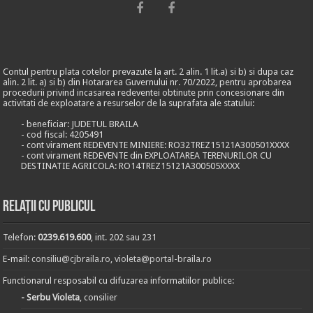
Contul pentru plata cotelor prevazute la art. 2 alin. 1 lit.a) si b) si dupa caz
alin. 2 lit. a) si b) din Hotararea Guvernului nr. 70/2022, pentru aprobarea
procedurii privind incasarea redeventei obtinute prin concesionare din
activitati de exploatare a resurselor de la suprafata ale statului:
- beneficiar: JUDETUL BRAILA
- cod fiscal: 4205491
- cont virament REDEVENTE MINIERE: RO32TREZ15121A300501XXXX
- cont virament REDEVENTE din EXPLOATAREA TERENURILOR CU
DESTINATIE AGRICOLA: RO14TREZ15121A300505XXXX
Relații cu publicul
Telefon:
0239.619.600
, int. 202 sau 231
E-mail:
consiliu@cjbraila.ro
,
violeta@portal-braila.ro
Functionarul resposabil cu difuzarea informatiilor publice:
- Serbu Violeta
, consilier