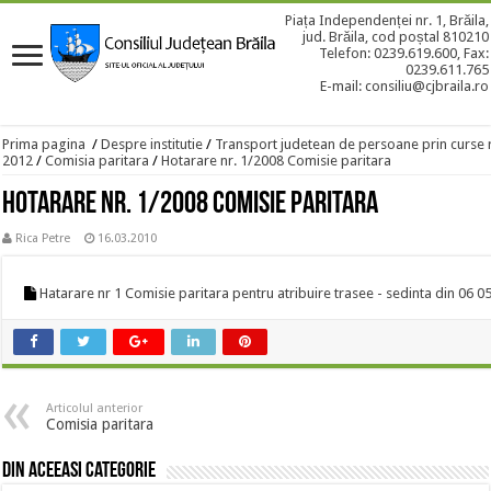
Piața Independenței nr. 1, Brăila,
jud. Brăila, cod poștal 810210
Telefon: 0239.619.600, Fax:
0239.611.765
E-mail: consiliu@cjbraila.ro
Prima pagina
/
Despre institutie
/
Transport judetean de persoane prin curse 
2012
/
Comisia paritara
/
Hotarare nr. 1/2008 Comisie paritara
Hotarare nr. 1/2008 Comisie paritara
Rica Petre
16.03.2010
Hatarare nr 1 Comisie paritara pentru atribuire trasee - sedinta din 06 
Articolul anterior
Comisia paritara
Din aceeasi categorie