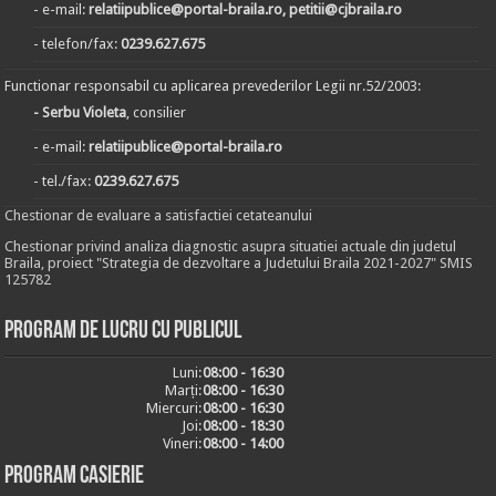
- e-mail:
relatiipublice@portal-braila.ro, petitii@cjbraila.ro
- telefon/fax:
0239.627.675
Functionar responsabil cu aplicarea prevederilor Legii nr.52/2003:
- Serbu Violeta
, consilier
- e-mail:
relatiipublice@portal-braila.ro
- tel./fax:
0239.627.675
Chestionar de evaluare a satisfactiei cetateanului
Chestionar privind analiza diagnostic asupra situatiei actuale din judetul
Braila, proiect "Strategia de dezvoltare a Judetului Braila 2021-2027" SMIS
125782
Program de lucru cu publicul
Luni:
08:00 - 16:30
Marți:
08:00 - 16:30
Miercuri:
08:00 - 16:30
Joi:
08:00 - 18:30
Vineri:
08:00 - 14:00
Program casierie