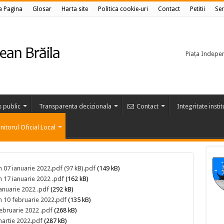
a Pagina
Glosar
Harta site
Politica cookie-uri
Contact
Petitii
Ser
Piața Independ
s public
Transparenta decizionala
Contact
Integritate insti
itorul Oficial Local
n 07 ianuarie 2022.pdf (97 kB).pdf
(149 kB)
n 17 ianuarie 2022 .pdf
(162 kB)
ianuarie 2022 .pdf
(292 kB)
in 10 februarie 2022.pdf
(135 kB)
februarie 2022 .pdf
(268 kB)
martie 2022.pdf
(287 kB)