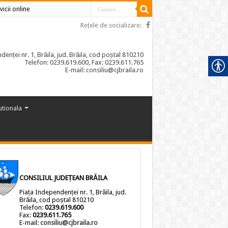
vicii online
Rețele de socializare:
enței nr. 1, Brăila, jud. Brăila, cod poștal 810210
Telefon: 0239.619.600, Fax: 0239.611.765
E-mail: consiliu@cjbraila.ro
tutionala
CONSILIUL JUDEȚEAN BRĂILA
Piața Independenței nr. 1, Brăila, jud.
Brăila, cod poștal 810210
Telefon:
0239.619.600
Fax:
0239.611.765
E-mail:
consiliu@cjbraila.ro