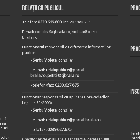
Relații cu publicul
Prog
Telefon:
0239.619.600
, int. 202 sau 231
E-mail:
consiliu@cjbraila.ro
,
violeta@portal-
braila.ro
Functionarul resposabil cu difuzarea informatiilor
Pro
publice:
- Serbu Violeta
, consilier
- e-mail:
relatiipublice@portal-
braila.ro, petitii@cjbraila.ro
- telefon/fax:
0239.627.675
Insc
Functionar responsabil cu aplicarea prevederilor
Legii nr.52/2003:
- Serbu Violeta
, consilier
n. 1
- e-mail:
relatiipublice@portal-braila.ro
area
durii
- tel./fax:
0239.627.675
Telef
rselor
Inter
Chestionar de evaluare a satisfactiei cetateanului