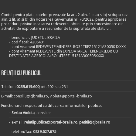
Contul pentru plata cotelor prevazute la art. 2 alin. 1 lit.a) si b) si dupa caz
alin. 2 lit. a) si b) din Hotararea Guvernului nr. 70/2022, pentru aprobarea
procedurii privind incasarea redeventei obtinute prin concesionare din
activitati de exploatare a resurselor de la suprafata ale statului:
- beneficiar: JUDETUL BRAILA
- cod fiscal: 4205491
- cont virament REDEVENTE MINIERE: RO32TREZ15121A300501XXXX
- cont virament REDEVENTE din EXPLOATAREA TERENURILOR CU
DESTINATIE AGRICOLA: RO14TREZ15121A300505XXXX
Relații cu publicul
Telefon:
0239.619.600
, int. 202 sau 231
E-mail:
consiliu@cjbraila.ro
,
violeta@portal-braila.ro
Functionarul resposabil cu difuzarea informatiilor publice:
- Serbu Violeta
, consilier
- e-mail:
relatiipublice@portal-braila.ro, petitii@cjbraila.ro
- telefon/fax:
0239.627.675