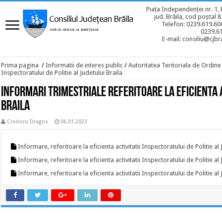
Piața Independenței nr. 1, 
jud. Brăila, cod poștal 
Telefon: 0239.619.600
0239.6
E-mail: consiliu@cjbra
Prima pagina
/
Informatii de interes public
/
Autoritatea Teritoriala de Ordine
Inspectoratului de Politie al Judetului Braila
Informari trimestriale referitoare la eficienta a
Braila
Croitoru Dragos
06.01.2023
Informare, referitoare la eficienta activitatii Inspectoratului de Politie al
Informare, referitoare la eficienta activitatii Inspectoratului de Politie al
Informare, referitoare la eficienta activitatii Inspectoratului de Politie al