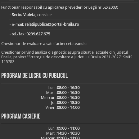
Functionar responsabil cu aplicarea prevederilor Legii nr.52/2003:
- Serbu Violeta
, consilier
- e-mail:
relatiipublice@portal-braila.ro
- tel./fax:
0239.627.675
Chestionar de evaluare a satisfactiei cetateanului
Chestionar privind analiza diagnostic asupra situatiei actuale din judetul
Braila, proiect "Strategia de dezvoltare a Judetului Braila 2021-2027" SMIS
125782
Program de lucru cu publicul
Luni:
08:00 - 16:30
Marți:
08:00 - 16:30
Miercuri:
08:00 - 16:30
Joi:
08:00 - 18:30
Vineri:
08:00 - 14:00
Program casierie
Luni:
09:00 - 11:00
Marți:
14:30 - 16:30
Miercuri:
09:00 - 11:00