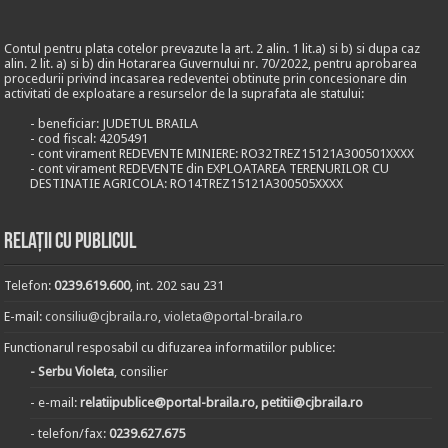
Contul pentru plata cotelor prevazute la art. 2 alin. 1 lit.a) si b) si dupa caz
alin. 2 lit. a) si b) din Hotararea Guvernului nr. 70/2022, pentru aprobarea
procedurii privind incasarea redeventei obtinute prin concesionare din
activitati de exploatare a resurselor de la suprafata ale statului:
- beneficiar: JUDETUL BRAILA
- cod fiscal: 4205491
- cont virament REDEVENTE MINIERE: RO32TREZ15121A300501XXXX
- cont virament REDEVENTE din EXPLOATAREA TERENURILOR CU
DESTINATIE AGRICOLA: RO14TREZ15121A300505XXXX
Relații cu publicul
Telefon:
0239.619.600
, int. 202 sau 231
E-mail:
consiliu@cjbraila.ro
,
violeta@portal-braila.ro
Functionarul resposabil cu difuzarea informatiilor publice:
- Serbu Violeta
, consilier
- e-mail:
relatiipublice@portal-braila.ro, petitii@cjbraila.ro
- telefon/fax:
0239.627.675