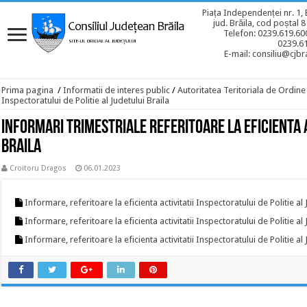
Piața Independenței nr. 1, 
jud. Brăila, cod poștal 
Telefon: 0239.619.600
0239.6
E-mail: consiliu@cjbra
Prima pagina
/
Informatii de interes public
/
Autoritatea Teritoriala de Ordine
Inspectoratului de Politie al Judetului Braila
Informari trimestriale referitoare la eficienta a
Braila
Croitoru Dragos
06.01.2023
Informare, referitoare la eficienta activitatii Inspectoratului de Politie al
Informare, referitoare la eficienta activitatii Inspectoratului de Politie al
Informare, referitoare la eficienta activitatii Inspectoratului de Politie al