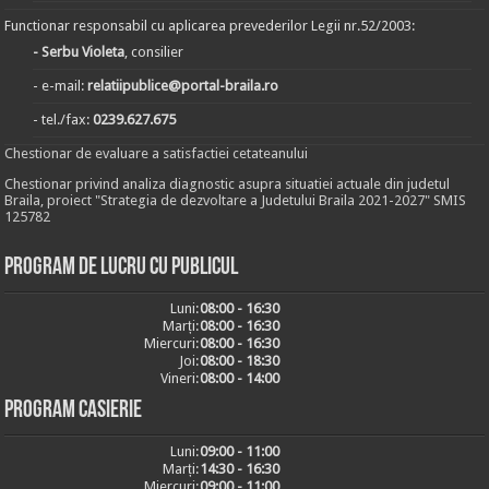
Functionar responsabil cu aplicarea prevederilor Legii nr.52/2003:
- Serbu Violeta
, consilier
- e-mail:
relatiipublice@portal-braila.ro
- tel./fax:
0239.627.675
Chestionar de evaluare a satisfactiei cetateanului
Chestionar privind analiza diagnostic asupra situatiei actuale din judetul
Braila, proiect "Strategia de dezvoltare a Judetului Braila 2021-2027" SMIS
125782
Program de lucru cu publicul
Luni:
08:00 - 16:30
Marți:
08:00 - 16:30
Miercuri:
08:00 - 16:30
Joi:
08:00 - 18:30
Vineri:
08:00 - 14:00
Program casierie
Luni:
09:00 - 11:00
Marți:
14:30 - 16:30
Miercuri:
09:00 - 11:00