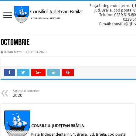
Piața Independenței nr. 1, 
jud. Brăila, cod poștal 
Telefon: 0239.619.600
0239.6
E-mail: consiliu@cjbra
OCTOMBRIE
Iulian Matei
31.01.2020
Articolul anterior
2020
CONSILIUL JUDEȚEAN BRĂILA
Piața Independenței nr. 1, Brăila, jud. Brăila, cod poștal