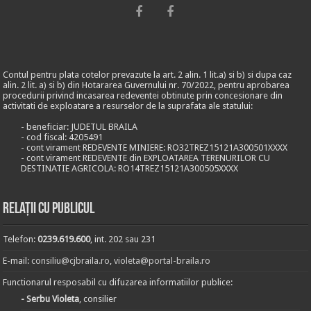
Contul pentru plata cotelor prevazute la art. 2 alin. 1 lit.a) si b) si dupa caz
alin. 2 lit. a) si b) din Hotararea Guvernului nr. 70/2022, pentru aprobarea
procedurii privind incasarea redeventei obtinute prin concesionare din
activitati de exploatare a resurselor de la suprafata ale statului:
- beneficiar: JUDETUL BRAILA
- cod fiscal: 4205491
- cont virament REDEVENTE MINIERE: RO32TREZ15121A300501XXXX
- cont virament REDEVENTE din EXPLOATAREA TERENURILOR CU
DESTINATIE AGRICOLA: RO14TREZ15121A300505XXXX
Relații cu publicul
Telefon:
0239.619.600
, int. 202 sau 231
E-mail:
consiliu@cjbraila.ro
,
violeta@portal-braila.ro
Functionarul resposabil cu difuzarea informatiilor publice:
- Serbu Violeta
, consilier