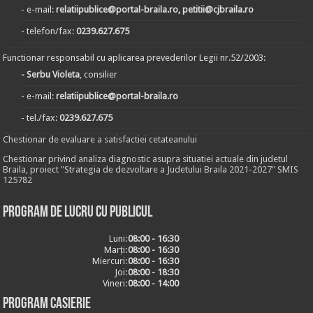
- e-mail:
relatiipublice@portal-braila.ro, petitii@cjbraila.ro
- telefon/fax:
0239.627.675
Functionar responsabil cu aplicarea prevederilor Legii nr.52/2003:
- Serbu Violeta
, consilier
- e-mail:
relatiipublice@portal-braila.ro
- tel./fax:
0239.627.675
Chestionar de evaluare a satisfactiei cetateanului
Chestionar privind analiza diagnostic asupra situatiei actuale din judetul
Braila, proiect "Strategia de dezvoltare a Judetului Braila 2021-2027" SMIS
125782
Program de lucru cu publicul
Luni:
08:00 - 16:30
Marți:
08:00 - 16:30
Miercuri:
08:00 - 16:30
Joi:
08:00 - 18:30
Vineri:
08:00 - 14:00
Program casierie