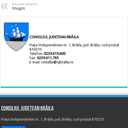
Articolul anterior
Imagini
CONSILIUL JUDEȚEAN BRĂILA
Piața Independenței nr. 1, Brăila, jud. Brăila, cod poștal
810210
Telefon:
0239.619.600
Fax:
0239.611.765
E-mail:
consiliu@cjbraila.ro
Consiliul Județean Brăila
Piața Independenței nr. 1, Brăila, jud. Brăila, cod poștal 810210