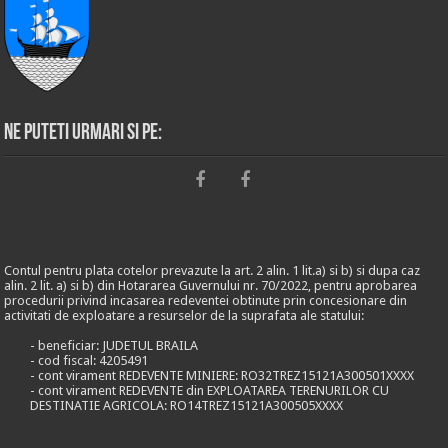
Ne puteti urmari si pe:
Contul pentru plata cotelor prevazute la art. 2 alin. 1 lit.a) si b) si dupa caz
alin. 2 lit. a) si b) din Hotararea Guvernului nr. 70/2022, pentru aprobarea
procedurii privind incasarea redeventei obtinute prin concesionare din
activitati de exploatare a resurselor de la suprafata ale statului:
- beneficiar: JUDETUL BRAILA
- cod fiscal: 4205491
- cont virament REDEVENTE MINIERE: RO32TREZ15121A300501XXXX
- cont virament REDEVENTE din EXPLOATAREA TERENURILOR CU
DESTINATIE AGRICOLA: RO14TREZ15121A300505XXXX