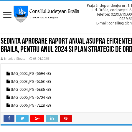
Piața Independenței nr. 1, 
jud. Brăila, cod poștal 
Telefon: 0239.619.600
0239.6
E-mail: consiliu@cjbra
Sedinta aprobare Raport anual asupra eficientei a
Braila, pentru anul 2024 si Plan Strategic de Or
Nicolae Sloata
03.04.2025
IMG_0502.JPG
(6694 kB)
IMG_0503.JPG
(6263 kB)
IMG_0504.JPG
(6886 kB)
IMG_0505.JPG
(6704 kB)
IMG_0506.JPG
(7228 kB)