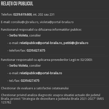
Relații cu publicul
Telefon:
0239.619.600
, int. 202 sau 231
E-mail:
consiliu@cjbraila.ro
,
violeta@portal-braila.ro
Functionarul resposabil cu difuzarea informatiilor publice:
- Serbu Violeta
, consilier
- e-mail:
relatiipublice@portal-braila.ro, petitii@cjbraila.ro
- telefon/fax:
0239.627.675
Functionar responsabil cu aplicarea prevederilor Legii nr.52/2003:
- Serbu Violeta
, consilier
- e-mail:
relatiipublice@portal-braila.ro
- tel./fax:
0239.627.675
Chestionar de evaluare a satisfactiei cetateanului
Chestionar privind analiza diagnostic asupra situatiei actuale din judetul
Braila, proiect "Strategia de dezvoltare a Judetului Braila 2021-2027" SMIS
125782