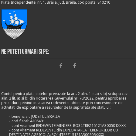
Piața Independenței nr. 1, Brăila, jud. Brăila, cod poștal 810210
Ne puteti urmari si pe:
Contul pentru plata cotelor prevazute la art. 2 alin. 1 lit.a) si b) si dupa caz
alin. 2 lit. a) si b) din Hotararea Guvernului nr. 70/2022, pentru aprobarea
procedurii privind incasarea redeventei obtinute prin concesionare din
activitati de exploatare a resurselor de la suprafata ale statului:
- beneficiar: JUDETUL BRAILA
- cod fiscal: 4205491
- cont virament REDEVENTE MINIERE: RO32TREZ15121A300501XXXX
- cont virament REDEVENTE din EXPLOATAREA TERENURILOR CU
DESTINATIE AGRICOLA: RO14TREZ15121A300505XXXX