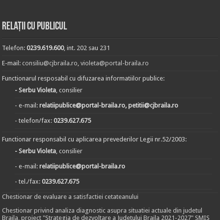
Relații cu publicul
Telefon:
0239.619.600
, int. 202 sau 231
E-mail:
consiliu@cjbraila.ro
,
violeta@portal-braila.ro
Functionarul resposabil cu difuzarea informatiilor publice:
- Serbu Violeta
, consilier
- e-mail:
relatiipublice@portal-braila.ro, petitii@cjbraila.ro
- telefon/fax:
0239.627.675
Functionar responsabil cu aplicarea prevederilor Legii nr.52/2003:
- Serbu Violeta
, consilier
- e-mail:
relatiipublice@portal-braila.ro
- tel./fax:
0239.627.675
Chestionar de evaluare a satisfactiei cetateanului
Chestionar privind analiza diagnostic asupra situatiei actuale din judetul
Braila, proiect "Strategia de dezvoltare a Judetului Braila 2021-2027" SMIS