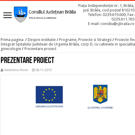
Piața Independenței nr. 1, Brăila,
jud. Brăila, cod poștal 810210
Telefon: 0239.619.600, Fax:
0239.611.765
E-mail: consiliu@cjbraila.ro
Prima pagina
/
Despre institutie
/
Programe, Proiecte si Strategii
/
Proiecte fin
Integrat Spitalului Judetean de Urgenta Brăila, corp D, cu cabinete in specialitat
ginecologie
/
Prezentare proiect
Prezentare proiect
Valentina Filote
06.11.2012