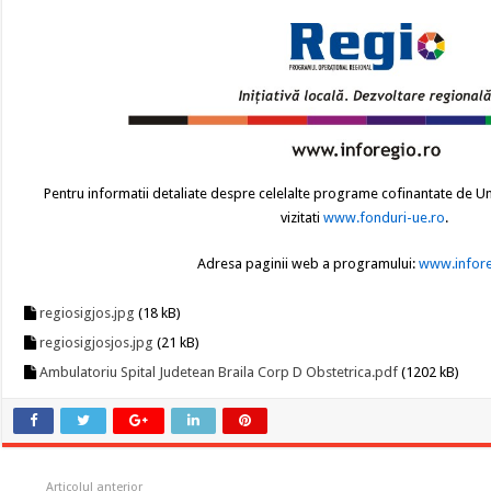
Pentru informatii detaliate despre celelalte programe cofinantate de U
vizitati
www.fonduri-ue.ro
.
Adresa paginii web a programului:
www.infore
regiosigjos.jpg
(18 kB)
regiosigjosjos.jpg
(21 kB)
Ambulatoriu Spital Judetean Braila Corp D Obstetrica.pdf
(1202 kB)
Articolul anterior