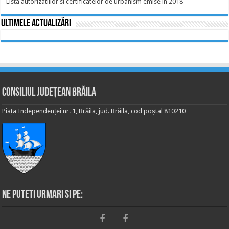
Lista autorizatiilor si certificatelor de urbanism emise in 2018
Ultimele actualizări
Consiliul Județean Brăila
Piața Independenței nr. 1, Brăila, jud. Brăila, cod poștal 810210
Ne puteti urmari si pe: