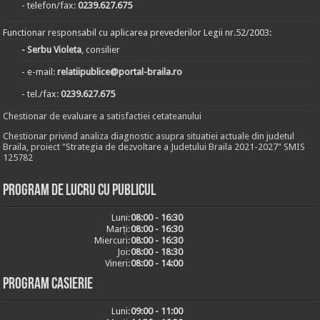
- telefon/fax:
0239.627.675
Functionar responsabil cu aplicarea prevederilor Legii nr.52/2003:
- Serbu Violeta
, consilier
- e-mail:
relatiipublice@portal-braila.ro
- tel./fax:
0239.627.675
Chestionar de evaluare a satisfactiei cetateanului
Chestionar privind analiza diagnostic asupra situatiei actuale din judetul
Braila, proiect "Strategia de dezvoltare a Judetului Braila 2021-2027" SMIS
125782
Program de lucru cu publicul
Luni:
08:00 - 16:30
Marți:
08:00 - 16:30
Miercuri:
08:00 - 16:30
Joi:
08:00 - 18:30
Vineri:
08:00 - 14:00
Program casierie
Luni:
09:00 - 11:00