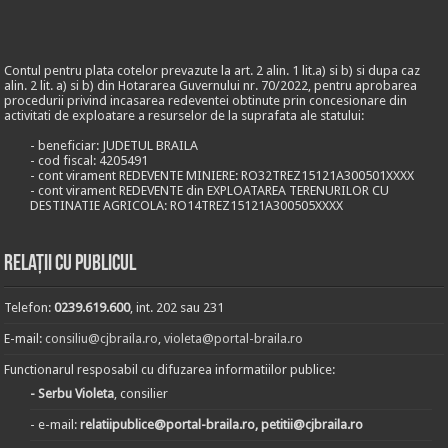
Contul pentru plata cotelor prevazute la art. 2 alin. 1 lit.a) si b) si dupa caz
alin. 2 lit. a) si b) din Hotararea Guvernului nr. 70/2022, pentru aprobarea
procedurii privind incasarea redeventei obtinute prin concesionare din
activitati de exploatare a resurselor de la suprafata ale statului:
- beneficiar: JUDETUL BRAILA
- cod fiscal: 4205491
- cont virament REDEVENTE MINIERE: RO32TREZ15121A300501XXXX
- cont virament REDEVENTE din EXPLOATAREA TERENURILOR CU
DESTINATIE AGRICOLA: RO14TREZ15121A300505XXXX
Relații cu publicul
Telefon:
0239.619.600
, int. 202 sau 231
E-mail:
consiliu@cjbraila.ro
,
violeta@portal-braila.ro
Functionarul resposabil cu difuzarea informatiilor publice:
- Serbu Violeta
, consilier
- e-mail:
relatiipublice@portal-braila.ro, petitii@cjbraila.ro