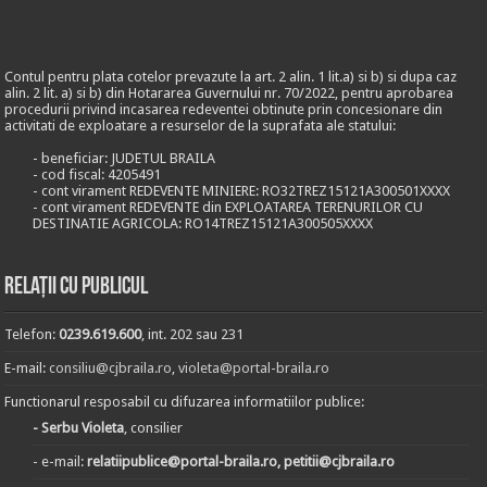
Contul pentru plata cotelor prevazute la art. 2 alin. 1 lit.a) si b) si dupa caz
alin. 2 lit. a) si b) din Hotararea Guvernului nr. 70/2022, pentru aprobarea
procedurii privind incasarea redeventei obtinute prin concesionare din
activitati de exploatare a resurselor de la suprafata ale statului:
- beneficiar: JUDETUL BRAILA
- cod fiscal: 4205491
- cont virament REDEVENTE MINIERE: RO32TREZ15121A300501XXXX
- cont virament REDEVENTE din EXPLOATAREA TERENURILOR CU
DESTINATIE AGRICOLA: RO14TREZ15121A300505XXXX
Relații cu publicul
Telefon:
0239.619.600
, int. 202 sau 231
E-mail:
consiliu@cjbraila.ro
,
violeta@portal-braila.ro
Functionarul resposabil cu difuzarea informatiilor publice:
- Serbu Violeta
, consilier
- e-mail:
relatiipublice@portal-braila.ro, petitii@cjbraila.ro