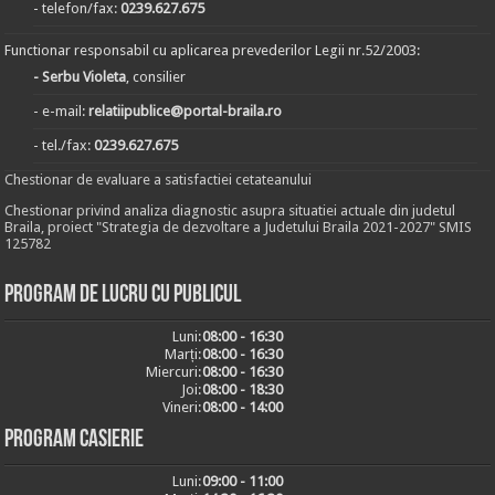
- telefon/fax:
0239.627.675
Functionar responsabil cu aplicarea prevederilor Legii nr.52/2003:
- Serbu Violeta
, consilier
- e-mail:
relatiipublice@portal-braila.ro
- tel./fax:
0239.627.675
Chestionar de evaluare a satisfactiei cetateanului
Chestionar privind analiza diagnostic asupra situatiei actuale din judetul
Braila, proiect "Strategia de dezvoltare a Judetului Braila 2021-2027" SMIS
125782
Program de lucru cu publicul
Luni:
08:00 - 16:30
Marți:
08:00 - 16:30
Miercuri:
08:00 - 16:30
Joi:
08:00 - 18:30
Vineri:
08:00 - 14:00
Program casierie
Luni:
09:00 - 11:00