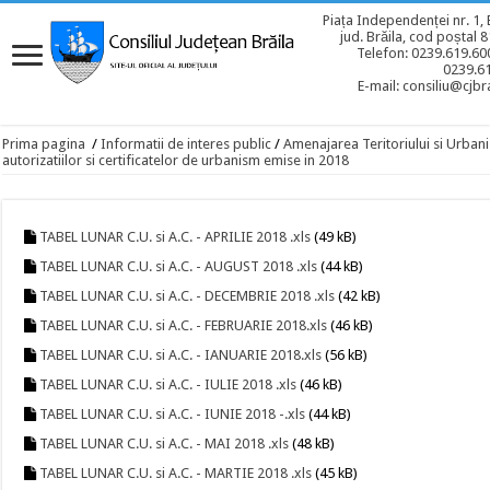
Piața Independenței nr. 1, 
jud. Brăila, cod poștal 
Telefon: 0239.619.600
0239.6
E-mail: consiliu@cjbra
Prima pagina
/
Informatii de interes public
/
Amenajarea Teritoriului si Urban
autorizatiilor si certificatelor de urbanism emise in 2018
TABEL LUNAR C.U. si A.C. - APRILIE 2018 .xls
(49 kB)
TABEL LUNAR C.U. si A.C. - AUGUST 2018 .xls
(44 kB)
TABEL LUNAR C.U. si A.C. - DECEMBRIE 2018 .xls
(42 kB)
TABEL LUNAR C.U. si A.C. - FEBRUARIE 2018.xls
(46 kB)
TABEL LUNAR C.U. si A.C. - IANUARIE 2018.xls
(56 kB)
TABEL LUNAR C.U. si A.C. - IULIE 2018 .xls
(46 kB)
TABEL LUNAR C.U. si A.C. - IUNIE 2018 -.xls
(44 kB)
TABEL LUNAR C.U. si A.C. - MAI 2018 .xls
(48 kB)
TABEL LUNAR C.U. si A.C. - MARTIE 2018 .xls
(45 kB)