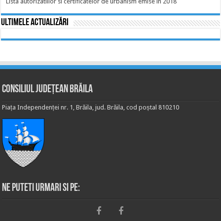
Lista autorizatiilor si certificatelor de urbanism emise in 2018
Ultimele actualizări
Consiliul Județean Brăila
Piața Independenței nr. 1, Brăila, jud. Brăila, cod poștal 810210
Ne puteti urmari si pe: