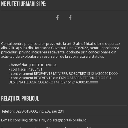
Ne puteti urmari si pe:
Contul pentru plata cotelor prevazute la art. 2 alin. 1 lit.a) si b) si dupa caz
alin. 2 lit. a) si b) din Hotararea Guvernului nr. 70/2022, pentru aprobarea
procedurii privind incasarea redeventei obtinute prin concesionare din
activitati de exploatare a resurselor de la suprafata ale statului:
- beneficiar: JUDETUL BRAILA
- cod fiscal: 4205491
- cont virament REDEVENTE MINIERE: RO32TREZ15121A300501XXXX
- cont virament REDEVENTE din EXPLOATAREA TERENURILOR CU
DESTINATIE AGRICOLA: RO14TREZ15121A300505XXXX
Relații cu publicul
Telefon:
0239.619.600
, int. 202 sau 231
E-mail:
consiliu@cjbraila.ro
,
violeta@portal-braila.ro