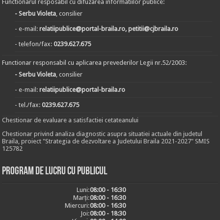
Functionarul resposabil cu difuzarea informatiilor publice:
- Serbu Violeta
, consilier
- e-mail:
relatiipublice@portal-braila.ro, petitii@cjbraila.ro
- telefon/fax:
0239.627.675
Functionar responsabil cu aplicarea prevederilor Legii nr.52/2003:
- Serbu Violeta
, consilier
- e-mail:
relatiipublice@portal-braila.ro
- tel./fax:
0239.627.675
Chestionar de evaluare a satisfactiei cetateanului
Chestionar privind analiza diagnostic asupra situatiei actuale din judetul
Braila, proiect "Strategia de dezvoltare a Judetului Braila 2021-2027" SMIS
125782
Program de lucru cu publicul
Luni:
08:00 - 16:30
Marți:
08:00 - 16:30
Miercuri:
08:00 - 16:30
Joi:
08:00 - 18:30