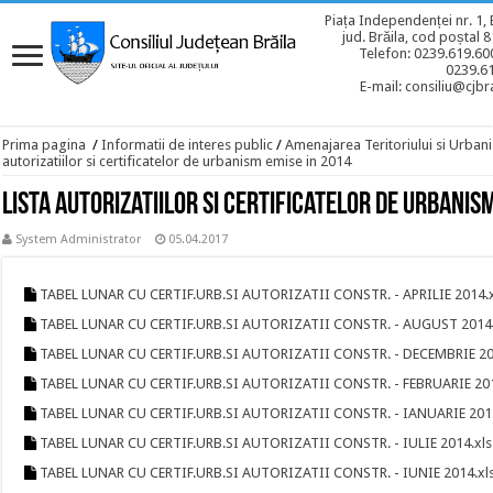
Piața Independenței nr. 1, 
jud. Brăila, cod poștal 
Telefon: 0239.619.600
0239.6
E-mail: consiliu@cjbra
Prima pagina
/
Informatii de interes public
/
Amenajarea Teritoriului si Urban
autorizatiilor si certificatelor de urbanism emise in 2014
Lista autorizatiilor si certificatelor de urbanis
System Administrator
05.04.2017
TABEL LUNAR CU CERTIF.URB.SI AUTORIZATII CONSTR. - APRILIE 2014.x
TABEL LUNAR CU CERTIF.URB.SI AUTORIZATII CONSTR. - AUGUST 2014.
TABEL LUNAR CU CERTIF.URB.SI AUTORIZATII CONSTR. - DECEMBRIE 20
TABEL LUNAR CU CERTIF.URB.SI AUTORIZATII CONSTR. - FEBRUARIE 201
TABEL LUNAR CU CERTIF.URB.SI AUTORIZATII CONSTR. - IANUARIE 2014
TABEL LUNAR CU CERTIF.URB.SI AUTORIZATII CONSTR. - IULIE 2014.xls
TABEL LUNAR CU CERTIF.URB.SI AUTORIZATII CONSTR. - IUNIE 2014.xl