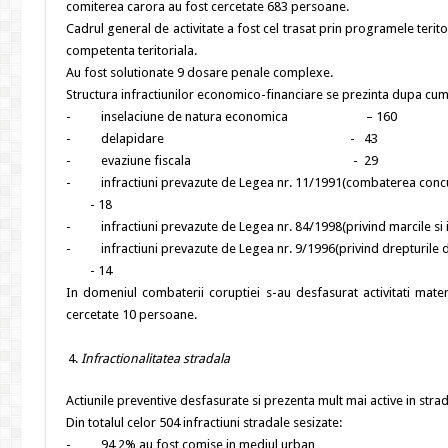
comiterea carora au fost cercetate 683 persoane.
Cadrul general de activitate a fost cel trasat prin programele terito
competenta teritoriala.
Au fost solutionate 9 dosare penale complexe.
Structura infractiunilor economico-financiare se prezinta dupa cu
- inselaciune de natura economica – 160
- delapidare - 43
- evaziune fiscala - 29
- infractiuni prevazute de Legea nr. 11/
- 18
- infractiuni prevazute de Legea nr. 84/1998(priv
- infractiuni prevazute de Legea nr. 9/1996(privind drepturile d
- 14
In domeniul combaterii coruptiei s-au desfasurat activitati mater
cercetate 10 persoane.
Infractionalitatea stradala
Actiunile preventive desfasurate si prezenta mult mai active in stra
Din totalul celor 504 infractiuni stradale sesizate:
- 94,2% au fost comise in mediul urban