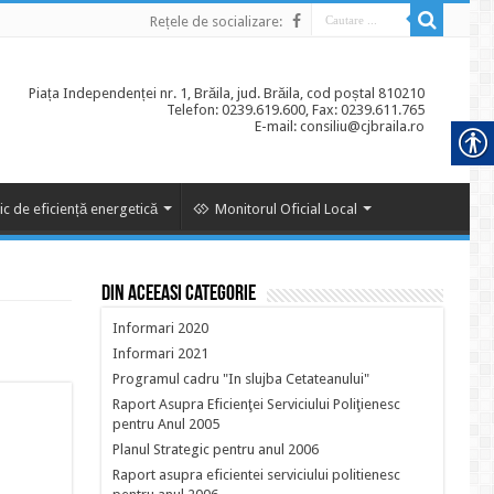
Rețele de socializare:
Piața Independenței nr. 1, Brăila, jud. Brăila, cod poștal 810210
Telefon: 0239.619.600, Fax: 0239.611.765
E-mail: consiliu@cjbraila.ro
ic de eficiență energetică
Monitorul Oficial Local
Din aceeasi categorie
Informari 2020
Informari 2021
Programul cadru "In slujba Cetateanului"
Raport Asupra Eficienţei Serviciului Poliţienesc
pentru Anul 2005
Planul Strategic pentru anul 2006
Raport asupra eficientei serviciului politienesc