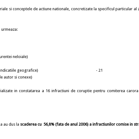
riale si conceptele de actiune nationale, concretizate la specificul particular al
m urmeaza:
1991(combaterea concurentei neloiale)
ind marcile si indicatiile geografice) - 21
e autor si conexe)
ializate in constatarea a 16 infractiuni de coruptie pentru comiterea carora
da au dus la
scaderea cu 56,8% (fata de anul 2006) a infractiunilor comise in st