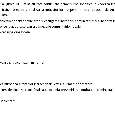
e al Judetului Braila au fost continuate demersurile specifice in vederea înde
nistrative precum si realizarea indicatorilor de performanta aprobati de Aut
l 2007.
ctiv prioritar protejarea si castigarea increderii comunitatii si s-a incadrat i
concentrat pe cetatean si pe nevoile comunitatilor locale.
e cat si pe cele locale
:
enile si a victimizarii minorilor.
rea numerica a faptelor infractionale, cat si a urmarilor acestora.
inalizare ori finalizate, pe linia prevenirii si combaterii criminalitatii
 violenta”;