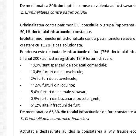
De mentionat ca 80% din faptele comise cu violenta au fost savarsi
Criminalitatea contra patrimoniului
Criminalitatea contra patrimoniului constituie o grupa importanta de
50,1% din totalul infractiunilor constatate.
Evolutia fenomenului infractionalitatii contra patrimoniului releva 
crestere cu 15,2% la cea solutionata.
Ponderea este detinuta de infractiunile de furt (75% din totalul infra
In anul 2007 au fost inregistrate 1849 furturi, din care:
- 19,9% sunt spargeri de societati comerciale;
- 10,4% furturi din autovehicule;
- 2% furturi de autovehicule;
- 11,5% furturi din locuinte;
- 5,4% furturi de animale si pasari;
- 0,9% furturi din buzunare, posete, genti;
- 61,2% alte infractiuni de furt.
De mentionat ca 65,8% din totalul infractiunilor de furt constatate 
Criminalitatea economico-financiara
Activitatile desfasurate au dus la constatarea a 913 fraude eco