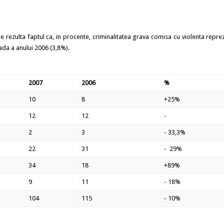
ciare rezulta faptul ca, in procente, criminalitatea grava comisa cu violenta repr
oada a anului 2006 (3,8%).
2007
2006
%
10
8
+25%
12
12
-
2
3
- 33,3%
22
31
- 29%
34
18
+89%
9
11
- 18%
104
115
- 10%