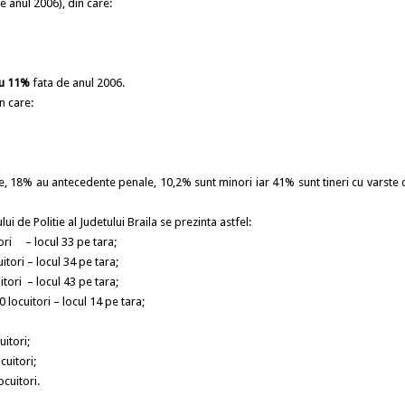
e anul 2006), din care:
u 11%
fata de anul 2006.
n care:
 18% au antecedente penale, 10,2% sunt minori iar 41% sunt tineri cu varste 
ui de Politie al Judetului Braila se prezinta astfel:
tori – locul 33 pe tara;
itori – locul 34 pe tara;
itori – locul 43 pe tara;
0 locuitori – locul 14 pe tara;
itori;
cuitori;
cuitori.