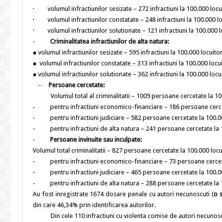
· volumul infractiunilor sesizate – 272 infractiuni la 100.000 locui
· volumul infractiunilor constatate – 248 infractiuni la 100.000 lo
· volumul infractiunilor solutionate – 121 infractiuni la 100.000 lo
-
Criminalitatea infractiunilor de alta natura:
● volumul infractiunilor sesizate – 595 infractiuni la 100.000 locuitor
● volumul infractiunilor constatate – 313 infractiuni la 100.000 locui
● volumul infractiunilor solutionate – 362 infractiuni la 100.000 locui
-
Persoane cercetate:
Volumul total al criminalitatii – 1009 persoane cercetate la 10
- pentru infractiuni economico-financiare – 186 persoane cerceta
- pentru infractiuni judiciare – 582 persoane cercetate la 100.00
- pentru infractiuni de alta natura – 241 persoane cercetate la 1
-
Persoane invinuite sau inculpate:
Volumul total criminalitatii – 827 persoane cercetate la 100.000 locui
- pentru infractiuni economico-financiare – 73 persoane cercetat
- pentru infractiuni judiciare – 465 persoane cercetate la 100.00
- pentru infractiuni de alta natura – 288 persoane cercetate la 1
Au fost inregistrate 1674 dosare penale cu autori necunoscuti (
o 
din care 46,34% prin identificarea autorilor.
Din cele 110 infractiuni cu violenta comise de autori necunoscuti 