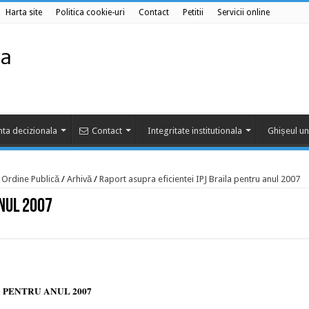
Harta site
Politica cookie-uri
Contact
Petitii
Servicii online
ta decizionala
Contact
Integritate institutionala
Ghișeul un
e Ordine Publică
/
Arhivă
/
Raport asupra eficientei IPJ Braila pentru anul 2007
anul 2007
 PENTRU ANUL 2007