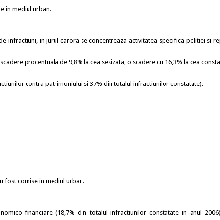
te in mediul urban.
 infractiuni, in jurul carora se concentreaza activitatea specifica politiei si r
o scadere procentuala de 9,8% la cea sesizata, o scadere cu 16,3% la cea consta
ctiunilor contra patrimoniului si 37% din totalul infractiunilor constatate).
au fost comise in mediul urban.
nomico-financiare (18,7% din totalul infractiunilor constatate in anul 2006