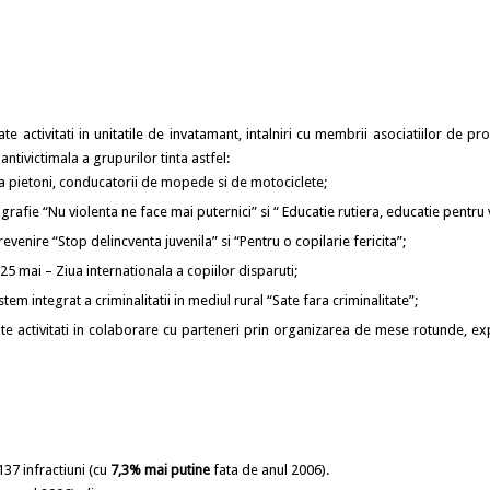
activitati in unitatile de invatamant, intalniri cu membrii asociatiilor de prop
antivictimala a grupurilor tinta astfel:
ta pietoni, conducatorii de mopede si de motociclete;
rafie “Nu violenta ne face mai puternici” si “ Educatie rutiera, educatie pentru 
evenire “Stop delincventa juvenila” si “Pentru o copilarie fericita”;
25 mai – Ziua internationala a copiilor disparuti;
tem integrat a criminalitatii in mediul rural “Sate fara criminalitate”;
ate activitati in colaborare cu parteneri prin organizarea de mese rotunde, exp
37 infractiuni (cu
7,3% mai putine
fata de anul 2006).