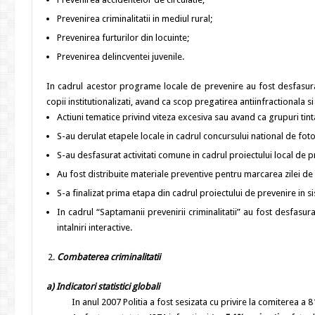
Prevenirea criminalitatii in mediul rural;
Prevenirea furturilor din locuinte;
Prevenirea delincventei juvenile.
In cadrul acestor programe locale de prevenire au fost desfasurate 
copii institutionalizati, avand ca scop pregatirea antiinfractionala si 
Actiuni tematice privind viteza excesiva sau avand ca grupuri tin
S-au derulat etapele locale in cadrul concursului national de fotog
S-au desfasurat activitati comune in cadrul proiectului local de pr
Au fost distribuite materiale preventive pentru marcarea zilei de 
S-a finalizat prima etapa din cadrul proiectului de prevenire in sis
In cadrul “Saptamanii prevenirii criminalitatii” au fost desfasur
intalniri interactive.
Combaterea criminalitatii
a) Indicatori statistici globali
In anul 2007 Politia a fost sesizata cu privire la comiterea a 81