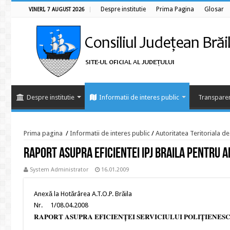
Despre institutie
Prima Pagina
Glosar
VINERI, 7 AUGUST 2026
Despre institutie
Informatii de interes public
Transparen
Prima pagina
/
Informatii de interes public
/
Autoritatea Teritoriala d
Raport asupra eficientei IPJ Braila pentru 
System Administrator
16.01.2009
Anexă la Hotărârea A.T.O.P. Brăila
Nr. 1/08.04.2008
RAPORT ASUPRA EFICIENŢEI SERVICIULUI POLIŢIENESC