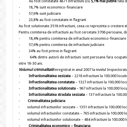
Au fost constatate 4871 infractiuni (cu
5,1% mai putine
fata d
- 18,7% sunt economico-financiare
- 57,6% sunt judiciare
- 23,8% au fost constatate in flagrant
Au fost solutionate 3518 infractiuni, ceea ce reprezinta o crestere
c
Pentru comiterea de infractiuni au fost cercetate 3706 persoane, di
- 18,4% pentru comiterea de infractiuni economico-financiare
- 57,6% pentru comiterea de infractiuni judiciare
- 34% au fost prinse in flagrant
- 64% dintre autorii de infractiuni sunt persoane fara ocupatie,
intre 18-30 ani.
Volumul criminalitatii
inregistrat in anul 2007 la nivelul Inspectoratul
-
Infractionalitatea sesizata
– 2218 infractiuni la 100.000 locui
-
Infractionalitatea constatata
– 1327 infractiuni la 100.000 locu
-
Infractionalitatea solutionata
– 967 infractiuni la 100.000 locu
-
Infractionalitatea stradala sesizata
– 137 infractiuni la 100.00
-
Criminalitatea judiciara
:
· volumul infractiunilor sesizate – 1351 infractiuni la 100.000 locu
· volumul infractiunilor constatate – 765 infractiuni la 100.000 lo
· volumul infractiunilor solutionate – 484 infractiuni la 100.000 lo
-
Criminalitatea economico – financiara: