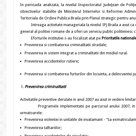
In perioada analizata, la nivelul Inspectoratul Judeţean de Poliţi
obiectivelor stabilite de Ministerul Internelor si Reformei Admi
Teritoriala de Ordine Publica Braila prin Planul strategic pentru anu
Intreaga activitate manageriala la nivelul IPJ Braila a avut ca obie
general al politiei romane de a oferi un serviciu public politienesc 
Eforturile institutiei s-au focalizat atat pe
Prioritatile national
Prevenirea si combaterea criminalitatii stradale;
Prevenirea in sistem integrat a criminalitatii din mediul rural.
Prevenirea accidentelor rutiere;
Prevenirea si combaterea furturilor din locuinta, a delincventei juv
Prevenirea criminalitatii
Activitatile preventive derulate in anul 2007 au avut in vedere limita
Programele implementate pe parcursul anului 2007, in curs de f
urmatoarele:
Prevenirea violentei in unitatile de invatamant - "Sa exmatriculam
Prevenirea talhariilor;
Prevenirea accidentelor de circulatie;