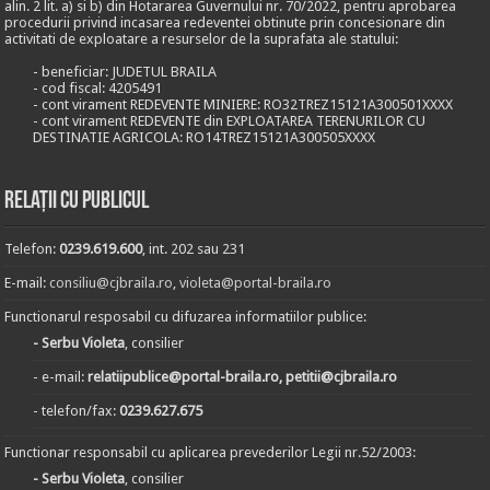
alin. 2 lit. a) si b) din Hotararea Guvernului nr. 70/2022, pentru aprobarea
procedurii privind incasarea redeventei obtinute prin concesionare din
activitati de exploatare a resurselor de la suprafata ale statului:
- beneficiar: JUDETUL BRAILA
- cod fiscal: 4205491
- cont virament REDEVENTE MINIERE: RO32TREZ15121A300501XXXX
- cont virament REDEVENTE din EXPLOATAREA TERENURILOR CU
DESTINATIE AGRICOLA: RO14TREZ15121A300505XXXX
Relații cu publicul
Telefon:
0239.619.600
, int. 202 sau 231
E-mail:
consiliu@cjbraila.ro
,
violeta@portal-braila.ro
Functionarul resposabil cu difuzarea informatiilor publice:
- Serbu Violeta
, consilier
- e-mail:
relatiipublice@portal-braila.ro, petitii@cjbraila.ro
- telefon/fax:
0239.627.675
Functionar responsabil cu aplicarea prevederilor Legii nr.52/2003:
- Serbu Violeta
, consilier