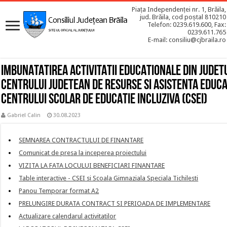
Piața Independenței nr. 1, Brăila,
jud. Brăila, cod poștal 810210
Telefon: 0239.619.600, Fax:
0239.611.765
E-mail: consiliu@cjbraila.ro
IMBUNATATIREA ACTIVITATII EDUCATIONALE DIN JUDET
CENTRULUI JUDETEAN DE RESURSE SI ASISTENTA EDUCAT
CENTRULUI SCOLAR DE EDUCATIE INCLUZIVA (CSEI)
Gabriel Calin
30.08.2023
SEMNAREA CONTRACTULUI DE FINANTARE
Comunicat de presa la inceperea proiectului
VIZITA LA FATA LOCULUI BENEFICIARI FINANTARE
Table interactive - CSEI si Scoala Gimnaziala Speciala Tichilesti
Panou Temporar format A2
PRELUNGIRE DURATA CONTRACT SI PERIOADA DE IMPLEMENTARE
Actualizare calendarul activitatilor