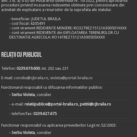
alin. 2 lit. a) si b) din Hotararea Guvernului nr. 70/2022, pentru aprobarea
procedurii privind incasarea redeventei obtinute prin concesionare din
activitati de exploatare a resurselor de la suprafata ale statului:
- beneficiar: JUDETUL BRAILA
- cod fiscal: 4205491
- cont virament REDEVENTE MINIERE: RO32TREZ15121A300501XXXX
- cont virament REDEVENTE din EXPLOATAREA TERENURILOR CU
DESTINATIE AGRICOLA: RO14TREZ15121A300505XXXX
Relații cu publicul
Telefon:
0239.619.600
, int. 202 sau 231
E-mail:
consiliu@cjbraila.ro
,
violeta@portal-braila.ro
Functionarul resposabil cu difuzarea informatiilor publice:
- Serbu Violeta
, consilier
- e-mail:
relatiipublice@portal-braila.ro, petitii@cjbraila.ro
- telefon/fax:
0239.627.675
Functionar responsabil cu aplicarea prevederilor Legii nr.52/2003:
- Serbu Violeta
, consilier