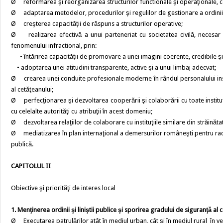
Ø reformarea şi reorganizarea structurilor functionale şi operaţionale, 
Ø adaptarea metodelor, procedurilor şi regulilor de gestionare a ordinii şi
Ø creşterea capacităţii de răspuns a structurilor operative;
Ø realizarea efectivă a unui parteneriat cu societatea civilă, necesar o
fenomenului infractional, prin:
• întărirea capacităţii de promovare a unei imagini coerente, credibile şi s
• adoptarea unei atitudini transparente, active şi a unui limbaj adecvat;
Ø crearea unei conduite profesionale moderne în rândul personalului insti
al cetăţeanului;
Ø perfecţionarea şi dezvoltarea cooperării şi colaborării cu toate instituţ
cu celelalte autorităţi cu atribuţii în acest domeniu;
Ø dezvoltarea relaţiilor de colaborare cu instituţiile similare din străinăta
Ø mediatizarea în plan internaţional a demersurilor româneşti pentru raco
publică.
CAPITOLUL II
Obiective şi priorităţi de interes local
1. Menţinerea ordinii şi liniştii publice şi sporirea gradului de siguranţă al 
Ø Executarea patrulărilor atât în mediul urban, cât şi în mediul rural în vede