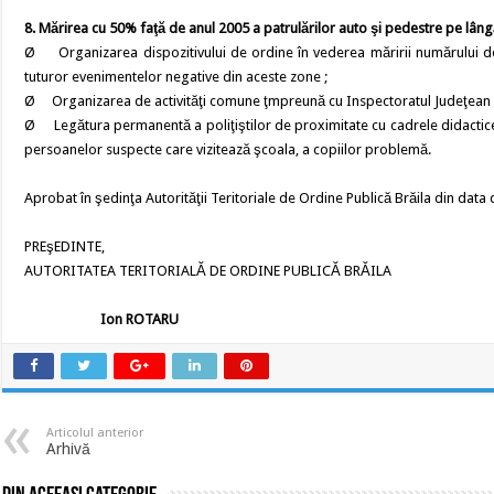
8. Mărirea cu 50% faţă de anul 2005 a patrulărilor auto şi pedestre pe lângă
Ø Organizarea dispozitivului de ordine în vederea măririi numărului de 
tuturor evenimentelor negative din aceste zone ;
Ø Organizarea de activităţi comune ţmpreună cu Inspectoratul Judeţean d
Ø Legătura permanentă a poliţiştilor de proximitate cu cadrele didactice 
persoanelor suspecte care vizitează şcoala, a copiilor problemă.
Aprobat în şedinţa Autorităţii Teritoriale de Ordine Publică Brăila din data
PREşEDINTE,
AUTORITATEA TERITORIALĂ DE ORDINE PUBLICĂ BRĂILA
Ion ROTARU
Articolul anterior
Arhivă