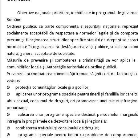
Obiective naţionale prioritare, identificate în programul de guvernare şi în
Române
Ordinea publică, ca parte componentă a securităţii naţionale, reprezint
socialmente acceptabil de respectare a normelor legale şi de comportamen
precum şi funcţionarea structurilor specifice statului de drept şi se caract
normalitate în organizarea şi desfăşurarea vieţii politice, sociale şi eco
natură, general acceptate de societate.
Măsurile de prevenire şi combaterea a criminalităţii se vor aplica la n
comunităţilor locale şi Autorităţile teritoriale de ordine publică.
Prevenirea şi combaterea criminalităţii trebuie să ţină cont de factorii şi 
vedere:
Ø protecţia comunităţilor locale şi a şcolilor;
Ø aplicarea unor programe speciale pentru tinerii şi familiile lor care tră
abuz sexual, consumul de droguri, ori promovarea unei culturi infracţional
periurbane;
Ø aplicarea unor programe speciale destinat persoanelor marginalizate
intregra în programele de dezvoltare locală şi regională;
Ø combaterea traficului şi consumului de droguri;
Ø programe speciale pentru tinerii cu probleme de comportament (agre