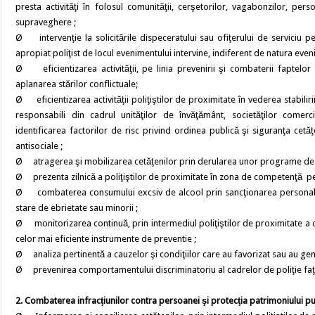
presta activităţi în folosul comunităţii, cerşetorilor, vagabonzilor, pe
supraveghere ;
Ø intervenţie la solicitările dispeceratului sau ofiţerului de serviciu pe
apropiat poliţist de locul evenimentului intervine, indiferent de natura even
Ø eficientizarea activităţii, pe linia prevenirii şi combaterii faptelor
aplanarea stărilor conflictuale;
Ø eficientizarea activităţii poliţiştilor de proximitate în vederea stabilir
responsabili din cadrul unităţilor de învăţământ, societăţilor comerci
identificarea factorilor de risc privind ordinea publică şi siguranţa ce
antisociale ;
Ø atragerea şi mobilizarea cetăţenilor prin derularea unor programe de pre
Ø prezenta zilnică a poliţiştilor de proximitate în zona de competenţă pen
Ø combaterea consumului excsiv de alcool prin sancţionarea personalului 
stare de ebrietate sau minorii ;
Ø monitorizarea continuă, prin intermediul poliţiştilor de proximitate a co
celor mai eficiente instrumente de preventie ;
Ø analiza pertinentă a cauzelor şi condiţiilor care au favorizat sau au gen
Ø prevenirea comportamentului discriminatoriu al cadrelor de poliţie faţă
2. Combaterea infracţiunilor contra persoanei şi protecţia patrimoniului pu