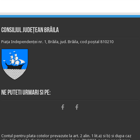
Consiliul Județean Brăila
Piața Independenței nr. 1, Brăila, jud. Brăila, cod poștal 810210
Ne puteti urmari si pe:
Contul pentru plata cotelor prevazute la art. 2 alin. 1 lit.a) si b) si dupa caz