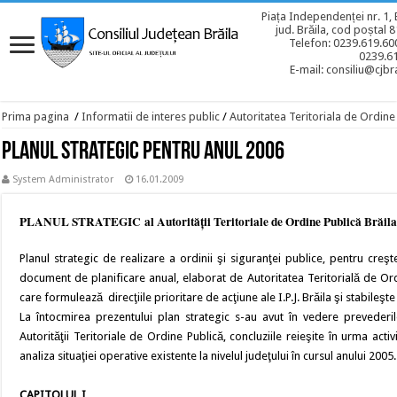
Piața Independenței nr. 1, 
jud. Brăila, cod poștal 
Telefon: 0239.619.600
0239.6
E-mail: consiliu@cjbra
Prima pagina
/
Informatii de interes public
/
Autoritatea Teritoriala de Ordine
Planul Strategic pentru anul 2006
System Administrator
16.01.2009
PLANUL STRATEGIC al Autorităţii Teritoriale de Ordine Publică Brăila
Planul strategic de realizare a ordinii şi siguranţei publice, pentru creşt
document de planificare anual, elaborat de Autoritatea Teritorială de Ordi
care formulează direcţiile prioritare de acţiune ale I.P.J. Brăila şi stabileşt
La întocmirea prezentului plan strategic s-au avut în vedere prevederi
Autorităţii Teritoriale de Ordine Publică, concluziile reieşite în urma acti
analiza situaţiei operative existente la nivelul judeţului în cursul anului 2005.
CAPITOLUL I