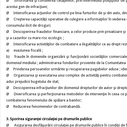
Ø Informarea şi consilierea cetăţenilor, prin intermediul poliţiştilor de p
acestui gen de infracţiuni;
Ø Intensificarea acţiunilor de control pe linia furturilor de şi din auto, din
Ø Creşterea capacităţii operative de culegere a informaţiilor în vederea cont
consumului ilicit de droguri;
Ø Descoperirea fraudelor financiare, a celor produse prin privatizare şi a
şi a cazurilor cu mare risc ecologic ;
Ø Intensificarea activităţilor de combatere a ilegalităţilor ce au drept rez
a) evaziunea fiscală ;
b) fraude în domeniile organizării şi funcţionării societăţilor comerciale 
domeniul mediului ; administrarea fondurilor provenite de la Comunitatea
Ø Prinderea persoanelor urmărite şi recuperarea pagubelor aduse ; identific
Ø Organizarea şi executarea unui complex de activităţi pentru combaterea,
aduc prejudicii bugetului de stat;
Ø Descoperirea infracţiunilor din domeniul drepturilor de autor şi drept
Ø Diversificarea şi perfecţionarea metodelor de intervenţie în ceea ce p
combaterea fenomenului de spălare a banilor;
Ø Reducerea fenomenelor de contrabandă.
3. Sporirea siguranţei circulaţiei pe drumurile publice
Ø Asigurarea desfăşurării circulaţiei pe drumurile publice în condiţii de flue