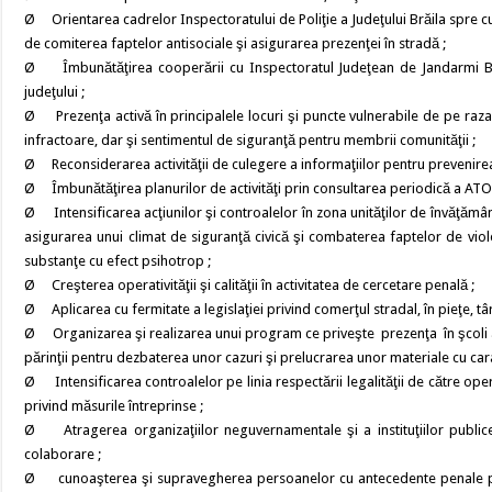
Ø Orientarea cadrelor Inspectoratului de Poliţie a Judeţului Brăila spre c
de comiterea faptelor antisociale şi asigurarea prezenţei în stradă ;
Ø Îmbunătăţirea cooperării cu Inspectoratul Judeţean de Jandarmi Brăi
judeţului ;
Ø Prezenţa activă în principalele locuri şi puncte vulnerabile de pe raza l
infractoare, dar şi sentimentul de siguranţă pentru membrii comunităţii ;
Ø Reconsiderarea activităţii de culegere a informaţiilor pentru prevenirea e
Ø Îmbunătăţirea planurilor de activităţi prin consultarea periodică a ATO
Ø Intensificarea acţiunilor şi controalelor în zona unităţilor de învăţămân
asigurarea unui climat de siguranţă civică şi combaterea faptelor de vio
substanţe cu efect psihotrop ;
Ø Creşterea operativităţii şi calităţii în activitatea de cercetare penală ;
Ø Aplicarea cu fermitate a legislaţiei privind comerţul stradal, în pieţe, tâ
Ø Organizarea şi realizarea unui program ce priveşte prezenţa în şcoli a cad
părinţii pentru dezbaterea unor cazuri şi prelucrarea unor materiale cu car
Ø Intensificarea controalelor pe linia respectării legalităţii de către op
privind măsurile întreprinse ;
Ø Atragerea organizaţiilor neguvernamentale şi a instituţiilor publice î
colaborare ;
Ø cunoaşterea şi supravegherea persoanelor cu antecedente penale pentru