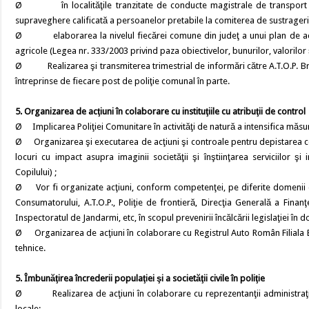
Ø în localităţile tranzitate de conducte magistrale de transport produ
supraveghere calificată a persoanelor pretabile la comiterea de sustrageri
Ø elaborarea la nivelul fiecărei comune din judeţ a unui plan de acţiu
agricole (Legea nr. 333/2003 privind paza obiectivelor, bunurilor, valorilor
Ø Realizarea şi transmiterea trimestrial de informări către A.T.O.P. Brăil
întreprinse de fiecare post de poliţie comunal în parte.
5. Organizarea de acţiuni în colaborare cu instituţiile cu atribuţii de control
Ø Implicarea Poliţiei Comunitare în activităţi de natură a intensifica măsuri
Ø Organizarea şi executarea de acţiuni şi controale pentru depistarea cer
locuri cu impact asupra imaginii societăţii şi înştiinţarea serviciilor şi
Copilului) ;
Ø Vor fi organizate acţiuni, conform competenţei, pe diferite domenii de
Consumatorului, A.T.O.P., Poliţie de frontieră, Direcţia Generală a Finan
Inspectoratul de Jandarmi, etc, în scopul prevenirii încălcării legislaţiei în 
Ø Organizarea de acţiuni în colaborare cu Registrul Auto Român Filiala Bră
tehnice.
5. Îmbunăţirea încrederii populaţiei şi a societăţii civile în poliţie
Ø Realizarea de acţiuni în colaborare cu reprezentanţii administraţiei 
locale;