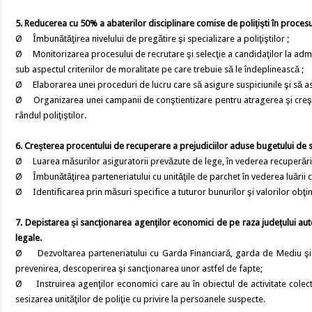
5. Reducerea cu 50% a abaterilor disciplinare comise de poliţişti în procesul
Ø Îmbunătăţirea nivelului de pregătire şi specializare a poliţiştilor ;
Ø Monitorizarea procesului de recrutare şi selecţie a candidaţilor la admite
sub aspectul criteriilor de moralitate pe care trebuie să le îndeplinească ;
Ø Elaborarea unei proceduri de lucru care să asigure suspiciunile şi să asi
Ø Organizarea unei campanii de conştientizare pentru atragerea şi creşter
rândul poliţiştilor.
6. Creşterea procentului de recuperare a prejudiciilor aduse bugetului de st
Ø Luarea măsurilor asiguratorii prevăzute de lege, în vederea recuperării p
Ø Îmbunătăţirea parteneriatului cu unităţile de parchet în vederea luării 
Ø Identificarea prin măsuri specifice a tuturor bunurilor şi valorilor obţ
7. Depistarea şi sancţionarea agenţilor economici de pe raza judeţului auto
legale.
Ø Dezvoltarea parteneriatului cu Garda Financiară, garda de Mediu şi alte
prevenirea, descoperirea şi sancţionarea unor astfel de fapte;
Ø Instruirea agenţilor economici care au în obiectul de activitate colect
sesizarea unităţilor de poliţie cu privire la persoanele suspecte.