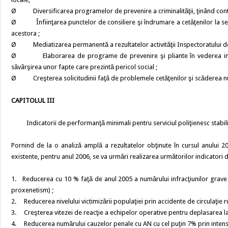
Ø Diversificarea programelor de prevenire a criminalităţii, ţinând cont 
Ø Înfiinţarea punctelor de consiliere şi îndrumare a cetăţenilor la sediil
acestora ;
Ø Mediatizarea permanentă a rezultatelor activităţii Inspectoratului de 
Ø Elaborarea de programe de prevenire şi pliante în vederea inform
săvârşirea unor fapte care prezintă pericol social ;
Ø Creşterea solicitudinii faţă de problemele cetăţenilor şi scăderea număru
CAPITOLUL III
Indicatorii de performanţă minimali pentru serviciul poliţienesc stabili
Pornind de la o analiză amplă a rezultatelor obţinute în cursul anului 2
existente, pentru anul 2006, se va urmări realizarea următorilor indicatori 
1. Reducerea cu 10 % faţă de anul 2005 a numărului infracţiunilor grave 
proxenetism) ;
2. Reducerea nivelului victimizării populaţiei prin accidente de circulaţie r
3. Creşterea vitezei de reacţie a echipelor operative pentru deplasarea la loc
4. Reducerea numărului cauzelor penale cu AN cu cel puţin 7% prin intensific