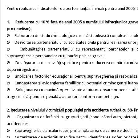
Pentru realizarea indicatorilor de performanţă minimali pentru anul 2006, Ins
1. Reducerea cu 10 % faţă de anul 2005 a numărului infracţiunilor grave 
proxenetism).
Ø Elaborarea de studii criminologice care să stabilească complexul etiol
Ø Dezvoltarea parteneriatului cu societatea civilă pentru realizarea unor p
Ø Îmbunătăţirea parteneriatului cu reprezentanţii parchetelor şi cabi
supraveghere a persoanelor cu tulburări psihice grave ;
Ø Desfăşurarea de activităţi specifice pentru reducerea numărului infracţi
după înregistrare ;
Ø Implicarea factorilor educaţionali pentru supravegherea şi resocializare
Ø Cunoaşterea şi evidenţierea familiilor cu potenţial criminogen şi luarea
Ø Soluţionarea cu maximă operativitate a tuturor dosarelor penale aflate în
tragerii la răspundere penală a autorilor, conform competenţei.
2. Reducerea nivelului victimizării populaţiei prin accidente rutieră cu 5% f
Ø Organizarea de întâlniri cu grupuri ţintă (conducători auto, pietoni, b
accidentele;
Ø Supravegherea traficului rutier, prin amplasarea de camere video, în spec
Ø Organizarea de activităţi specifice pentru identificarea şoferilor care î