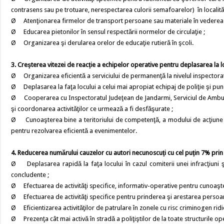
contrasens sau pe trotuare, nerespectarea culorii semafoarelor) în localităţi
Ø Atenţionarea firmelor de transport persoane sau materiale în vederea ad
Ø Educarea pietonilor în sensul respectării normelor de circulaţie ;
Ø Organizarea şi derularea orelor de educaţie rutieră în şcoli.
3. Creşterea vitezei de reacţie a echipelor operative pentru deplasarea la locu
Ø Organizarea eficientă a serviciului de permanenţă la nivelul inspectoratu
Ø Deplasarea la faţa locului a celui mai apropiat echipaj de poliţie şi puner
Ø Cooperarea cu Inspectoratul Judeţean de Jandarmi, Serviciul de Ambulan
şi coordonarea activităţilor ce urmează a fi desfăşurate ;
Ø Cunoaşterea bine a teritoriului de competenţă, a modului de acţiune pe
pentru rezolvarea eficientă a evenimentelor.
4. Reducerea numărului cauzelor cu autori necunoscuţi cu cel puţin 7% prin in
Ø Deplasarea rapidă la faţa locului în cazul comiterii unei infracţiuni 
concludente ;
Ø Efectuarea de activităţi specifice, informativ-operative pentru cunoaşte
Ø Efectuarea de activităţi specifice pentru prinderea şi arestarea persoane
Ø Eficientizarea activităţilor de patrulare în zonele cu risc criminogen ridi
Ø Prezenţa cât mai activă în stradă a poliţiştilor de la toate structurile op