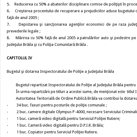
5. Reducerea cu 50% a abaterilor disciplinare comise de poliţişti în procesu
6. Creşterea procentului de recuperare a prejudiciilor aduse bugetului de
faţă de anul 2005 ;
7. Depistarea şi sancţionarea agenţilor economici de pe raza judeţului
prevederile legale ;
8. Mărirea cu 50% faţă de anul 2005 a patrulărilor auto şi pedestre pe l
Judeţului Brăila şi cu Poliţia Comunitară Brăila .
CAPITOLUL IV
Bugetul şi dotarea Inspectoratului de Poliţie a Judeţului Brăila
Bugetul repartizat Inspectoratului de Poliţie al Judeţului Brăila pentru 
În urma repartizării pe titluri a acestei sume, de menţionat este titlul II
Autoritatea Teritorială de Ordine Publică Brăila va contribui la dotarea In
- 34 buc. faxuri pentru posturile de poliţie comunale ;
- 2 buc. camere digitale Olympus P-4000, necesare Serviciului Criminalis
- 1 buc. cameră video digitală pentru Serviciul Poliţiei Rutiere;
- 1 buc. Cameră video digitală pentru D.P.I.R. Brăila;
- 1 buc. Copiator pentru Serviciul Poliţiei Rutiere.