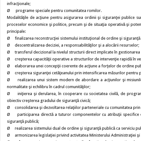
infracţionale;
Ø programe speciale pentru comunitatea romilor.
Modalităţile de acţiune pentru asigurarea ordinii şi siguranţei publice sunt
proceselor economice şi politice, precum şi de situaţia operativă şi potenţ
principale:
Ø finalizarea reconstrucţiei sistemului instituţional de ordine şi siguranţă
Ø descentralizarea deciziei, a responsabilităţilor şi a alocării resurselor;
Ø transferul decizional la nivelul structurii direct implicate în gestionarea 
Ø creşterea capacităţii operative a structurilor de intervenţie rapidă în ve
Ø elaborarea unei concepţii coerente de acţiune a forţelor de ordine public
Ø creşterea siguranţei cetăţeanului prin intensificarea măsurilor pentru 
Ø realizarea unui sistem modern de abordare a acţiunilor şi misiunilor 
normalitate şi echilibru în cadrul comunităţilor;
Ø iniţierea şi derularea, în cooperare cu societatea civilă, de program
obiectiv creşterea gradului de siguranţă civică;
Ø consolidarea şi dezvoltarea relaţiilor parteneriale cu comunitatea prin
Ø participarea directă a tuturor componentelor cu atribuţii specifice din
siguranţă publică;
Ø realizarea sistemului dual de ordine şi siguranţă publică ca serviciu publ
Ø armonizarea legislaţiei privind activitatea Ministerului Administraţiei ş