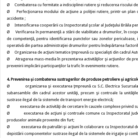
Ø Combaterea cu fermitate a indisciplinei rutiere şi reducerea riscului de v
Ø Perfecţionarea modului de acţiune a poliţiei rutiere, printr-un plan 
accidente ;
Ø Intensificarea cooperării cu Inspectoratul şcolar al Judeţului Brăila pentr
Ø Verificarea în permanenţă a stării de viabilitate a drumurilor, în coope
de competenţă, pentru identificarea punctelor sau zonelor periculoase, i
operativă din partea administraţiei drumurilor pentru îndepărtarea factoril
Ø Organizarea de acţiuni tematice ţmpreună cu specialişti din cadrul Autori
Ø Atragerea mass-media în prezentarea activităţilor şi acţiunilor de pre
prevenirii implicării participanţilor la trafic în evenimente rutiere.
4. Prevenirea şi combaterea sustragerilor de produse petroliere şi agricole.
Ø organizarea şi executarea ţmpreună cu S.C. Electrica Sucursala Brăi
subansamble din cadrul acestor unităţi, precum şi controale la unităţil
sustrase ilegal de la sistemele de transport energie electrică;
Ø executarea de activităţi de cercetare în cauzele complexe privind sus
Ø executarea de acţiuni şi controale comune cu Inspectoratul Judeţean
produselor animale provenite din furt;
Ø executarea de patrulări şi acţiuni în colaborare cu Inspectoratul de J
depistării componentelor sustrase ilegal de la sistemele de irigaţie şi comb