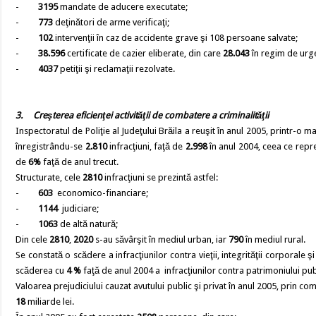
-
3195
mandate de aducere executate;
-
773
deţinători de arme verificaţi;
-
102
intervenţii în caz de accidente grave şi 108 persoane salvate;
-
38.596
certificate de cazier eliberate, din care
28.043
în regim de urg
-
4037
petiţii şi reclamaţii rezolvate.
3.
Creşterea eficienţei activităţii de combatere a criminalităţii
Inspectoratul de Poliţie al Judeţului Brăila a reuşit în anul 2005, printr-o m
înregistrându-se
2.810
infracţiuni, faţă de
2.998
în anul 2004, ceea ce repre
de
6%
faţă de anul trecut.
Structurate, cele
2810
infracţiuni se prezintă astfel:
-
603
economico-financiare;
-
1144
judiciare;
-
1063
de altă natură;
Din cele
2810
,
2020
s-au săvârşit în mediul urban, iar
790
în mediul rural.
Se constată o scădere a infracţiunilor contra vieţii, integrităţii corporale 
scăderea cu
4 %
faţă de anul 2004 a infracţiunilor contra patrimoniului publ
Valoarea prejudiciului cauzat avutului public şi privat în anul 2005, prin com
18
miliarde lei.