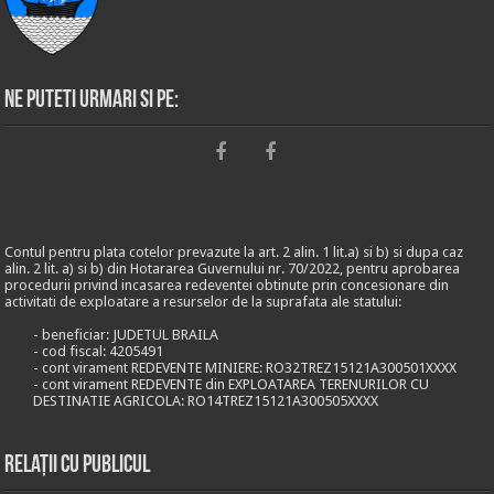
Ne puteti urmari si pe:
Contul pentru plata cotelor prevazute la art. 2 alin. 1 lit.a) si b) si dupa caz
alin. 2 lit. a) si b) din Hotararea Guvernului nr. 70/2022, pentru aprobarea
procedurii privind incasarea redeventei obtinute prin concesionare din
activitati de exploatare a resurselor de la suprafata ale statului:
- beneficiar: JUDETUL BRAILA
- cod fiscal: 4205491
- cont virament REDEVENTE MINIERE: RO32TREZ15121A300501XXXX
- cont virament REDEVENTE din EXPLOATAREA TERENURILOR CU
DESTINATIE AGRICOLA: RO14TREZ15121A300505XXXX
Relații cu publicul