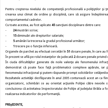
Pentru creşterea nivelului de competenţă profesională a poliţiştilor şi ţm
crearea unui climat de ordine şi disciplină, care să asigure îndeplinirea
comportamentul cadrelor.
Cu toate acestea, au fost aplicate
45
sancţiuni disciplinare dintre care:
-
24
mustrări scrise;
-
15
diminuări ale drepturilor salariale;
-
5
amânări la trecerea la gradul profesional următor;
-
1
trecere pe o funcţie inferioară.
Organele de parchet au efectuat cercetări în
51
dosare penale, în care au f
În prezent se află pe rolul instanţelor de judecată
2
dosare penale privind co
În ciuda dificultăţilor generate de noile valenţe ale fenomenului infracţ
demonstrat că poate face faţă problematicii complexe apărute, iar 
fenomenului infracţional şi putem răspunde prompt solicitărilor cetăţenilo
Rezultatele activităţii desfăşurate în anul 2005 conturează acest an ca fi
organizatoric, schimbări ce au orientat acţiunile Poliţiei către nevoile
concluziona că activitatea Inspectoratului de Poliţie al Judeţului Brăila a f
realizarea indicatorilor de performanţă.
PREşEDINTE,