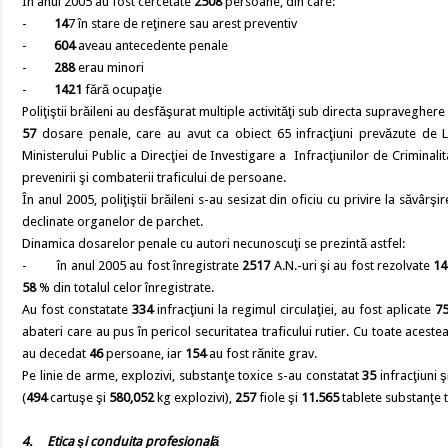
În anul 2005 au fost cercetate
2508
persoane, din care:
-
14
7 în stare de reţinere sau arest preventiv
-
604
aveau antecedente penale
-
288
erau minori
-
1421
fără ocupaţie
Poliţiştii brăileni au desfăşurat multiple activităţi sub directa supraveghere
57
dosare penale, care au avut ca obiect 65 infracţiuni prevăzute de Le
Ministerului Public a Direcţiei de Investigare a Infracţiunilor de Criminali
prevenirii şi combaterii traficului de persoane.
În anul 2005, poliţiştii brăileni s-au sesizat din oficiu cu privire la săvârşi
declinate organelor de parchet.
Dinamica dosarelor penale cu autori necunoscuţi se prezintă astfel:
- în anul 2005 au fost înregistrate
2517
A.N.-uri şi au fost rezolvate
14
58
% din totalul celor înregistrate.
Au fost constatate
334
infracţiuni la regimul circulaţiei, au fost aplicate
75
abateri care au pus în pericol securitatea traficului rutier. Cu toate acestea
au decedat
46
persoane, iar
154
au fost rănite grav.
Pe linie de arme, explozivi, substanţe toxice s-au constatat
35
infracţiuni ş
(
494
cartuşe şi
580,052
kg explozivi),
257
fiole şi
11.565
tablete substanţe t
4.
Etica şi conduita profesională