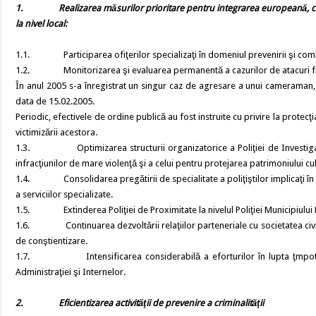
1.
Realizarea măsurilor prioritare pentru integrarea europeană, cu
la nivel local:
1.1. Participarea ofiţerilor specializaţi în domeniul prevenirii şi combat
1.2. Monitorizarea şi evaluarea permanentă a cazurilor de atacuri fizic
În anul 2005 s-a înregistrat un singur caz de agresare a unui cameraman, d
data de 15.02.2005.
Periodic, efectivele de ordine publică au fost instruite cu privire la prote
victimizării acestora.
1.3. Optimizarea structurii organizatorice a Poliţiei de Investigaţii
infracţiunilor de mare violenţă şi a celui pentru protejarea patrimoniului cul
1.4. Consolidarea pregătirii de specialitate a poliţiştilor implicaţi în
a serviciilor specializate.
1.5. Extinderea Poliţiei de Proximitate la nivelul Poliţiei Municipiului Bră
1.6. Continuarea dezvoltării relaţiilor parteneriale cu societatea civi
de conştientizare.
1.7. Intensificarea considerabilă a eforturilor în lupta ţmpotriva c
Administraţiei şi Internelor.
2.
Eficientizarea activităţii de prevenire a criminalităţii