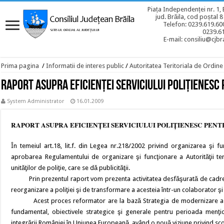
Piața Independenței nr. 1, 
jud. Brăila, cod poștal 
Telefon: 0239.619.600
0239.6
E-mail: consiliu@cjbra
Prima pagina
/
Informatii de interes public
/
Autoritatea Teritoriala de Ordine
Raport Asupra Eficienţei Serviciului Poliţienesc
System Administrator
16.01.2009
RAPORT ASUPRA EFICIENŢEI SERVICIULUI POLIŢIENESC PENT
În temeiul art.18, lit.f. din Legea nr.218/2002 privind organizarea şi fun
aprobarea Regulamentului de organizare şi funcţionare a Autorităţii ter
unităţilor de poliţie, care se dă publicităţii.
Prin prezentul raport vom prezenta activitatea desfăşurată de cadrele In
reorganizare a poliţiei şi de transformare a acesteia într-un colaborator şi p
Acest proces reformator are la bază Strategia de modernizare a Poli
fundamental, obiectivele strategice şi generale pentru perioada menţiona
integrării României în Uniunea Europeană, având o nouă viziune privind scopul