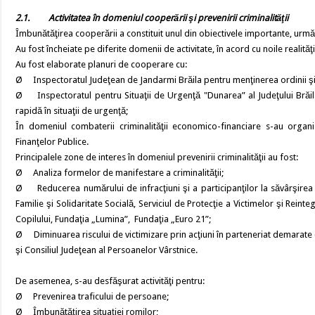
2.1.
Activitatea în domeniul cooperării şi prevenirii criminalităţii
Îmbunătăţirea cooperării a constituit unul din obiectivele importante, urmărin
Au fost încheiate pe diferite domenii de activitate, în acord cu noile realită
Au fost elaborate planuri de cooperare cu:
Ø Inspectoratul Judeţean de Jandarmi Brăila pentru menţinerea ordinii şi sig
Ø Inspectoratul pentru Situaţii de Urgenţă "Dunarea” al Judeţului Brăila
rapidă în situaţii de urgenţă;
În domeniul combaterii criminalităţii economico-financiare s-au organ
Finanţelor Publice.
Principalele zone de interes în domeniul prevenirii criminalităţii au fost:
Ø Analiza formelor de manifestare a criminalităţii;
Ø Reducerea numărului de infracţiuni şi a participanţilor la săvârşirea
Familie şi Solidaritate Socială, Serviciul de Protecţie a Victimelor şi Reint
Copilului, Fundaţia „Lumina”, Fundaţia „Euro 21”;
Ø Diminuarea riscului de victimizare prin acţiuni în parteneriat demarate 
şi Consiliul Judeţean al Persoanelor Vârstnice.
De asemenea, s-au desfăşurat activităţi pentru:
Ø Prevenirea traficului de persoane;
Ø Îmbunătăţirea situaţiei romilor;