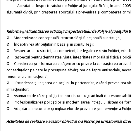
Activitatea Inspectoratului de Poliţie al Judeţului Brăila, în anul 2005, a 
siguranţă civică, prin creşterea aportului la prevenirea şi combaterea crimina
Reforma şi eficientizarea activităţii Inspectoratului de Poliţie al Judeţului B
Ø Modernizarea conceptuală, structurală şi funcţională a instituţiei;
Ø Îndeplinirea atribuţiilor în baza şi în spiritul legii;
Ø Respectarea cu stricteţe a competenţelor legale ce revin Poliţiei, echidis
Ø Respectul pentru demnitatea, viaţa, integritatea morală şi fizică a oricăre
Ø Consilierea şi informarea cetăţenilor cu privire la cunoaşterea prevederil
consecinţelor pe care le presupune săvârşirea de fapte antisociale, necesi
fenomenului infracţional;
Ø Extinderea şi iniţierea de acţiuni în parteneriat, vizând prevenirea vic
infracţiunilor;
Ø Asumarea de către poliţişti a unor riscuri cu grad înalt de responsabilit
Ø Profesionalizarea poliţiştilor şi modernizarea întregului sistem de for
Ø Adaptarea metodelor şi mijloacelor de prevenire şi intervenţie a Poliţiei l
Activitatea de realizare a acestor obiective s-a înscris pe următoarele direcţ