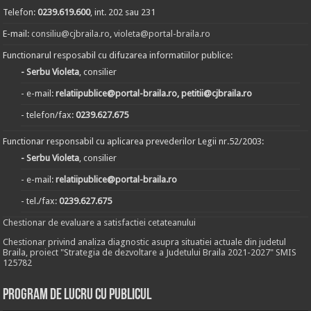
Telefon:
0239.619.600
, int. 202 sau 231
E-mail:
consiliu@cjbraila.ro
,
violeta@portal-braila.ro
Functionarul resposabil cu difuzarea informatiilor publice:
- Serbu Violeta
, consilier
- e-mail:
relatiipublice@portal-braila.ro, petitii@cjbraila.ro
- telefon/fax:
0239.627.675
Functionar responsabil cu aplicarea prevederilor Legii nr.52/2003:
- Serbu Violeta
, consilier
- e-mail:
relatiipublice@portal-braila.ro
- tel./fax:
0239.627.675
Chestionar de evaluare a satisfactiei cetateanului
Chestionar privind analiza diagnostic asupra situatiei actuale din judetul
Braila, proiect "Strategia de dezvoltare a Judetului Braila 2021-2027" SMIS
125782
Program de lucru cu publicul