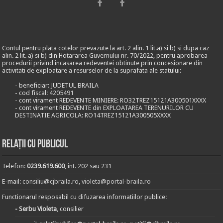
Contul pentru plata cotelor prevazute la art. 2 alin. 1 lit.a) si b) si dupa caz
alin. 2 lit. a) si b) din Hotararea Guvernului nr. 70/2022, pentru aprobarea
procedurii privind incasarea redeventei obtinute prin concesionare din
activitati de exploatare a resurselor de la suprafata ale statului:
- beneficiar: JUDETUL BRAILA
- cod fiscal: 4205491
- cont virament REDEVENTE MINIERE: RO32TREZ15121A300501XXXX
- cont virament REDEVENTE din EXPLOATAREA TERENURILOR CU
DESTINATIE AGRICOLA: RO14TREZ15121A300505XXXX
Relații cu publicul
Telefon:
0239.619.600
, int. 202 sau 231
E-mail:
consiliu@cjbraila.ro
,
violeta@portal-braila.ro
Functionarul resposabil cu difuzarea informatiilor publice:
- Serbu Violeta
, consilier