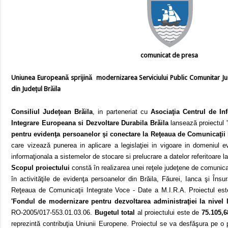
comunicat de presa
Uniunea Europeană sprijină modernizarea Serviciului Public Comunitar J
din Judeţul Brăila
Consiliul Judeţean Brăila
, in parteneriat cu
Asociaţia Centrul de I
Integrare Europeana si Dezvoltare Durabila Brăila
lansează proiectul '
pentru evidenţa persoanelor şi conectare
la Reţeaua
de Comunicaţii I
care vizează punerea in aplicare a legislaţiei in vigoare in domeniul ev
informaţionala a sistemelor de stocare si prelucrare a datelor referitoare l
Scopul proiectului
constă în realizarea unei reţele judeţene de comunicaţii
în activităţile de evidenţa persoanelor din Brăila, Făurei, Ianca şi Îns
Reţeaua
de Comunicaţii Integrate Voce - Date a M.I.R.A. Proiectul est
'Fondul de modernizare pentru dezvoltarea administraţiei la nivel lo
RO-2005/017-553.01.03.06.
Bugetul total
al proiectului este de
75.105,
reprezintă contribuţia Uniunii Europene. Proiectul se va desfăşura pe o