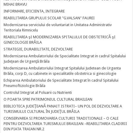
MIHAI BRAVU
INFORMARE, EFICIENTA, INTEGRARE
REABILITAREA GRUPULUI SCOLAR "G.VALSAN" FAUREI
Modernizarea serviciului de voluntariat in Unitatea Administrativ
Teritoriala Rimnicelu
REABILITAREA şI MODERNIZAREA SPITALULUI DE OBSTETRICĂ şI
GINECOLOGIE BRĂILA
STRATEGIE, DURABILITATE, DEZVOLTARE
Modernizarea Ambulatoriului de Specialitate Integrat in cadrul Spitalului
Judeţean de Urgenţă Brăila
Modernizarea Ambulatoriului Integrat Spitalului Judetean de Urgenta
Brăila, corp D, cu cabinete in specialitatile obstetrica si ginecologie
Echiparea Ambulatoriului de Specialitate Integrat în cadrul Spitalului
Pneumoftiziologie Brăila
Controlul Integrat al Poluarii cu Nutrienti
O POARTA SPRE PATRIMONIUL CULTURAL BRAILEAN
BIBLIOTECA JUDEŢEANĂ PANAIT ISTRATI– UN POL DE DEZVOLTARE A
TURISMULUI CULTURAL ÎN JUDEŢUL BRĂILA
CONSERVAREA SI PROMOVAREA CULTURII TRADITIONALE – O CALE
PENTRU DEZVOLTAREA TURISMULUI BRAILEAN –REABILITAREA CLADIRII
DIN PIATA TRAIAN NR.2