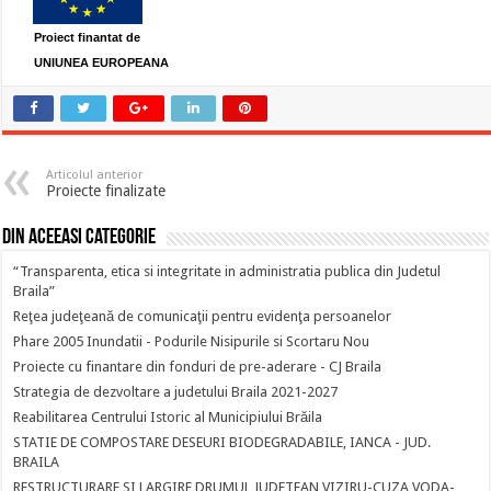
Proiect finantat de
UNIUNEA EUROPEANA
Articolul anterior
Proiecte finalizate
Din aceeasi categorie
“Transparenta, etica si integritate in administratia publica din Judetul
Braila”
Reţea judeţeană de comunicaţii pentru evidenţa persoanelor
Phare 2005 Inundatii - Podurile Nisipurile si Scortaru Nou
Proiecte cu finantare din fonduri de pre-aderare - CJ Braila
Strategia de dezvoltare a judetului Braila 2021-2027
Reabilitarea Centrului Istoric al Municipiului Brăila
STATIE DE COMPOSTARE DESEURI BIODEGRADABILE, IANCA - JUD.
BRAILA
RESTRUCTURARE SI LARGIRE DRUMUL JUDETEAN VIZIRU-CUZA VODA-