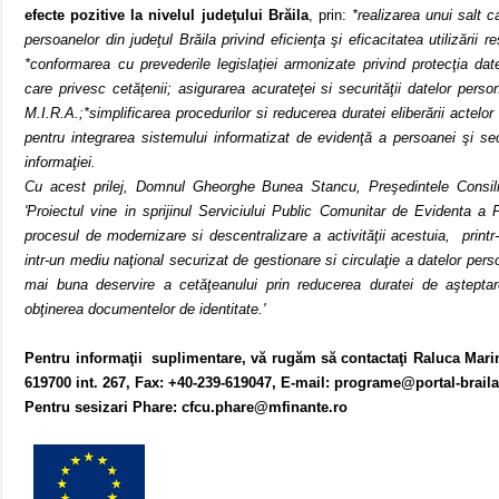
efecte pozitive la nivelul judeţului Brăila
, prin:
*realizarea unui salt ca
persoanelor din judeţul Brăila privind eficienţa şi eficacitatea utilizării 
*conformarea cu prevederile legislaţiei armonizate privind protecţia datel
care privesc cetăţenii; asigurarea acurateţei si securităţii datelor pers
M.I.R.A.;*simplificarea procedurilor si reducerea duratei eliberării actelor
pentru integrarea sistemului informatizat de evidenţă a persoanei şi sec
informaţiei.
Cu acest prilej, Domnul Gheorghe Bunea Stancu, Preşedintele Consil
'Proiectul vine in sprijinul Serviciului Public Comunitar de Evidenta a 
procesul de modernizare si descentralizare a activităţii acestuia,
print
intr-un mediu naţional securizat de gestionare si circulaţie a datelor perso
mai buna deservire a cetăţeanului prin reducerea duratei de aşteptare
obţinerea documentelor de identitate.'
Pentru informaţii
suplimentare, vă rugăm să contactaţi
Raluca Marin
619700 int. 267, Fax: +40-239-619047, E-mail: programe@portal-brail
Pentru sesizari Phare: cfcu.phare@mfinante.ro