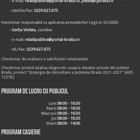
- e-mail:
relatiipublice@portal-braila.ro, petitii@cjbraila.ro
- telefon/fax:
0239.627.675
Functionar responsabil cu aplicarea prevederilor Legii nr.52/2003:
- Serbu Violeta
, consilier
- e-mail:
relatiipublice@portal-braila.ro
- tel./fax:
0239.627.675
Chestionar de evaluare a satisfactiei cetateanului
Chestionar privind analiza diagnostic asupra situatiei actuale din judetul
Braila, proiect "Strategia de dezvoltare a Judetului Braila 2021-2027" SMIS
125782
Program de lucru cu publicul
Luni:
08:00 - 16:30
Marți:
08:00 - 16:30
Miercuri:
08:00 - 16:30
Joi:
08:00 - 18:30
Vineri:
08:00 - 14:00
Program casierie