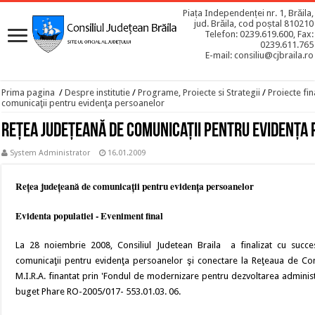
Piața Independenței nr. 1, Brăila,
jud. Brăila, cod poștal 810210
Telefon: 0239.619.600, Fax:
0239.611.765
E-mail: consiliu@cjbraila.ro
Prima pagina
/
Despre institutie
/
Programe, Proiecte si Strategii
/
Proiecte fin
comunicaţii pentru evidenţa persoanelor
Reţea judeţeană de comunicaţii pentru evidenţa
System Administrator
16.01.2009
Reţea judeţeană de comunicaţii pentru evidenţa persoanelor
Evidenta populatiei - Eveniment final
La 28 noiembrie 2008, Consiliul Judetean Braila a finalizat cu succ
comunicaţii pentru evidenţa persoanelor şi conectare la Reţeaua de Com
M.I.R.A. finantat prin 'Fondul de modernizare pentru dezvoltarea administraţ
buget Phare RO-2005/017- 553.01.03. 06.