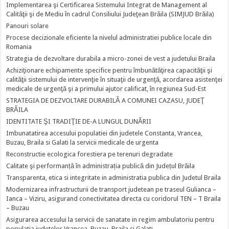
Implementarea şi Certificarea Sistemului Integrat de Management al
Calităţii şi de Mediu în cadrul Consiliului Judeţean Brăila (SIMJUD Brăila)
Panouri solare
Procese decizionale eficiente la nivelul administratiei publice locale din
Romania
Strategia de dezvoltare durabila a micro-zonei de vest a judetului Braila
Achiziţionare echipamente specifice pentru îmbunătăţirea capacităţii şi
calităţii sistemului de intervenţie în situaţii de urgenţă, acordarea asistenţei
medicale de urgenţă şi a primului ajutor calificat, în regiunea Sud-Est
STRATEGIA DE DEZVOLTARE DURABILĂ A COMUNEI CAZASU, JUDEŢ
BRĂILA
IDENTITATE ŞI TRADIŢIE DE-A LUNGUL DUNĂRII
Imbunatatirea accesului populatiei din judetele Constanta, Vrancea,
Buzau, Braila si Galati la servicii medicale de urgenta
Reconstructie ecologica forestiera pe terenuri degradate
Calitate şi performanță în administrația publică din Județul Brăila
Transparenta, etica si integritate in administratia publica din Judetul Braila
Modernizarea infrastructurii de transport judetean pe traseul Gulianca –
Ianca – Viziru, asigurand conectivitatea directa cu coridorul TEN – T Braila
– Buzau
Asigurarea accesului la servicii de sanatate in regim ambulatoriu pentru
populatia judetelor Vrancea, Buzau, Braila si Galati