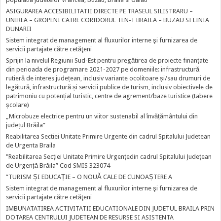
ASIGURAREA ACCESIBILITATII DIRECTE PE TRASEUL SILISTRARU –
UNIREA – GROPENI CATRE CORIDORUL TEN-T BRAILA – BUZAU SI LINIA
DUNARII
Sistem integrat de management al fluxurilor interne şi furnizarea de
servicii partajate către cetăţeni
Sprijin la nivelul Regiunii Sud-Est pentru pregătirea de proiecte finanțate
din perioada de programare 2021-2027 pe domeniile: infrastructură
rutieră de interes județean, inclusiv variante ocolitoare și/sau drumuri de
legătură, infrastructură și servicii publice de turism, inclusiv obiectivele de
patrimoniu cu potențial turistic, centre de agrement/baze turistice (tabere
școlare)
„Microbuze electrice pentru un viitor sustenabil al învățământului din
județul Brăila”
Reabilitarea Sectiei Unitate Primire Urgente din cadrul Spitalului Judetean
de Urgenta Braila
"Reabilitarea Secției Unitate Primire Urgențedin cadrul Spitalului Județean
de Urgență Brăila” Cod SMIS 323074
”TURISM ȘI EDUCAȚIE – O NOUĂ CALE DE CUNOAȘTERE A
Sistem integrat de management al fluxurilor interne şi furnizarea de
servicii partajate către cetăţeni
IMBUNATATIREA ACTIVITATII EDUCATIONALE DIN JUDETUL BRAILA PRIN
DOTAREA CENTRULUI JUDETEAN DE RESURSE SI ASISTENTA