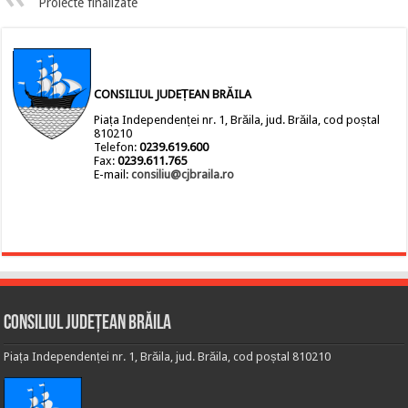
Proiecte finalizate
CONSILIUL JUDEȚEAN BRĂILA
Piața Independenței nr. 1, Brăila, jud. Brăila, cod poștal
810210
Telefon:
0239.619.600
Fax:
0239.611.765
E-mail:
consiliu@cjbraila.ro
Consiliul Județean Brăila
Piața Independenței nr. 1, Brăila, jud. Brăila, cod poștal 810210