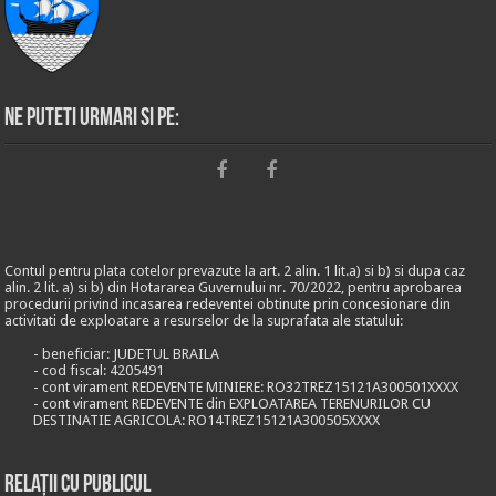
Ne puteti urmari si pe:
Contul pentru plata cotelor prevazute la art. 2 alin. 1 lit.a) si b) si dupa caz
alin. 2 lit. a) si b) din Hotararea Guvernului nr. 70/2022, pentru aprobarea
procedurii privind incasarea redeventei obtinute prin concesionare din
activitati de exploatare a resurselor de la suprafata ale statului:
- beneficiar: JUDETUL BRAILA
- cod fiscal: 4205491
- cont virament REDEVENTE MINIERE: RO32TREZ15121A300501XXXX
- cont virament REDEVENTE din EXPLOATAREA TERENURILOR CU
DESTINATIE AGRICOLA: RO14TREZ15121A300505XXXX
Relații cu publicul