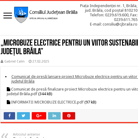
Piața Independenței nr. 1, Brăila,
jud. Brăila, cod poștal 810210
Telefon: 0239.619.600, Fax:
0239.611.765
E-mail: consiliu@cjbraila.ro
„Microbuze electrice pentru un viitor sustenabi
județul Brăila”
Gabriel Calin
27.02.2025
Comunicat de presă lansare proiect Microbuze electrice pentru un viitor 
județul Brăila
Comunicat de presă finalizare proiect Microbuze electrice pentru un viito
județul Brăila.pdf
(344 kB)
INFORMATII MICROBUZE ELECTRICE.pdf
(97 kB)
Articolul anterior