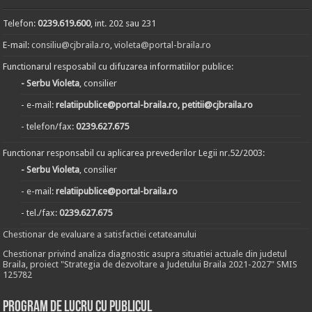
Telefon:
0239.619.600
, int. 202 sau 231
E-mail:
consiliu@cjbraila.ro
,
violeta@portal-braila.ro
Functionarul resposabil cu difuzarea informatiilor publice:
- Serbu Violeta
, consilier
- e-mail:
relatiipublice@portal-braila.ro, petitii@cjbraila.ro
- telefon/fax:
0239.627.675
Functionar responsabil cu aplicarea prevederilor Legii nr.52/2003:
- Serbu Violeta
, consilier
- e-mail:
relatiipublice@portal-braila.ro
- tel./fax:
0239.627.675
Chestionar de evaluare a satisfactiei cetateanului
Chestionar privind analiza diagnostic asupra situatiei actuale din judetul
Braila, proiect "Strategia de dezvoltare a Judetului Braila 2021-2027" SMIS
125782
Program de lucru cu publicul