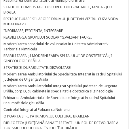
Reabilitarea Centrului Istoric al Municipiului Brăila
STATIE DE COMPOSTARE DESEURI BIODEGRADABILE, IANCA - JUD.
BRAILA
RESTRUCTURARE SI LARGIRE DRUMUL JUDETEAN VIZIRU-CUZA VODA-
MIHAI BRAVU
INFORMARE, EFICIENTA, INTEGRARE
REABILITAREA GRUPULUI SCOLAR "G.VALSAN" FAUREI
Modernizarea serviciului de voluntariat in Unitatea Administrativ
Teritoriala Rimnicelu
REABILITAREA şI MODERNIZAREA SPITALULUI DE OBSTETRICĂ şI
GINECOLOGIE BRĂILA
STRATEGIE, DURABILITATE, DEZVOLTARE
Modernizarea Ambulatoriului de Specialitate Integrat in cadrul Spitalului
Judeţean de Urgenţă Brăila
Modernizarea Ambulatoriului Integrat Spitalului Judetean de Urgenta
Brăila, corp D, cu cabinete in specialitatile obstetrica si ginecologie
Echiparea Ambulatoriului de Specialitate Integrat în cadrul Spitalului
Pneumoftiziologie Brăila
Controlul Integrat al Poluarii cu Nutrienti
O POARTA SPRE PATRIMONIUL CULTURAL BRAILEAN
BIBLIOTECA JUDEŢEANĂ PANAIT ISTRATI– UN POL DE DEZVOLTARE A
TURISMULUI CULTURAL ÎN JUDEŢUL BRĂILA