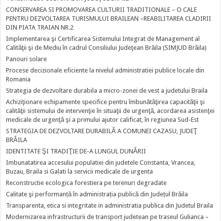
CONSERVAREA SI PROMOVAREA CULTURII TRADITIONALE – O CALE
PENTRU DEZVOLTAREA TURISMULUI BRAILEAN –REABILITAREA CLADIRII
DIN PIATA TRAIAN NR.2
Implementarea şi Certificarea Sistemului Integrat de Management al
Calităţii şi de Mediu în cadrul Consiliului Judeţean Brăila (SIMJUD Brăila)
Panouri solare
Procese decizionale eficiente la nivelul administratiei publice locale din
Romania
Strategia de dezvoltare durabila a micro-zonei de vest a judetului Braila
Achiziţionare echipamente specifice pentru îmbunătăţirea capacităţii şi
calităţii sistemului de intervenţie în situaţii de urgenţă, acordarea asistenţei
medicale de urgenţă şi a primului ajutor calificat, în regiunea Sud-Est
STRATEGIA DE DEZVOLTARE DURABILĂ A COMUNEI CAZASU, JUDEŢ
BRĂILA
IDENTITATE ŞI TRADIŢIE DE-A LUNGUL DUNĂRII
Imbunatatirea accesului populatiei din judetele Constanta, Vrancea,
Buzau, Braila si Galati la servicii medicale de urgenta
Reconstructie ecologica forestiera pe terenuri degradate
Calitate şi performanță în administrația publică din Județul Brăila
Transparenta, etica si integritate in administratia publica din Judetul Braila
Modernizarea infrastructurii de transport judetean pe traseul Gulianca –