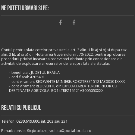
Ne puteti urmari si pe:
Contul pentru plata cotelor prevazute la art. 2 alin. 1 lit.a) si b) si dupa caz
alin. 2 lit. a) si b) din Hotararea Guvernului nr. 70/2022, pentru aprobarea
procedurii privind incasarea redeventei obtinute prin concesionare din
activitati de exploatare a resurselor de la suprafata ale statului:
- beneficiar: JUDETUL BRAILA
- cod fiscal: 4205491
- cont virament REDEVENTE MINIERE: RO32TREZ15121A300501XXXX
- cont virament REDEVENTE din EXPLOATAREA TERENURILOR CU
DESTINATIE AGRICOLA: RO14TREZ15121A300505XXXX
Relații cu publicul
Telefon:
0239.619.600
, int. 202 sau 231
E-mail:
consiliu@cjbraila.ro
,
violeta@portal-braila.ro