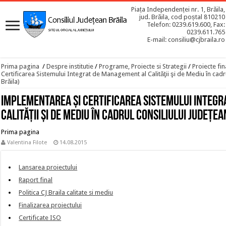
Piața Independenței nr. 1, Brăila,
jud. Brăila, cod poștal 810210
Telefon: 0239.619.600, Fax:
0239.611.765
E-mail: consiliu@cjbraila.ro
Prima pagina
/
Despre institutie
/
Programe, Proiecte si Strategii
/
Proiecte fin
Certificarea Sistemului Integrat de Management al Calităţii şi de Mediu în cadr
Brăila)
Implementarea şi Certificarea Sistemului Integ
Calităţii şi de Mediu în cadrul Consiliului Judeţea
Prima pagina
Valentina Filote
14.08.2015
Lansarea proiectului
Raport final
Politica CJ Braila calitate si mediu
Finalizarea proiectului
Certificate ISO