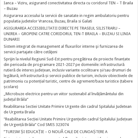
Ianca – Viziru, asigurand conectivitatea directa cu coridorul TEN – T Braila
– Buzau
Asigurarea accesului la servicii de sanatate in regim ambulatoriu pentru
populatia judetelor Vrancea, Buzau, Braila si Galati
ASIGURAREA ACCESIBILITATII DIRECTE PE TRASEUL SILISTRARU –
UNIREA – GROPENI CATRE CORIDORUL TEN-T BRAILA – BUZAU SI LINIA
DUNARII
Sistem integrat de management al fluxurilor interne şi furnizarea de
servicii partajate către cetăţeni
Sprijin la nivelul Regiunii Sud-Est pentru pregătirea de proiecte finanțate
din perioada de programare 2021-2027 pe domeniile: infrastructură
rutieră de interes județean, inclusiv variante ocolitoare și/sau drumuri de
legătură, infrastructură și servicii publice de turism, inclusiv obiectivele de
patrimoniu cu potențial turistic, centre de agrement/baze turistice (tabere
școlare)
„Microbuze electrice pentru un viitor sustenabil al învățământului din
județul Brăila”
Reabilitarea Sectiei Unitate Primire Urgente din cadrul Spitalului Judetean
de Urgenta Braila
"Reabilitarea Secției Unitate Primire Urgențedin cadrul Spitalului Județean
de Urgență Brăila” Cod SMIS 323074
”TURISM ȘI EDUCAȚIE – O NOUĂ CALE DE CUNOAȘTERE A